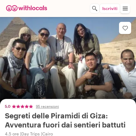
Iscriviti
5,0
95 recensioni
Segreti delle Piramidi di Giza:
Avventura fuori dai sentieri battuti
4.5 ore
Day Trips
Cairo