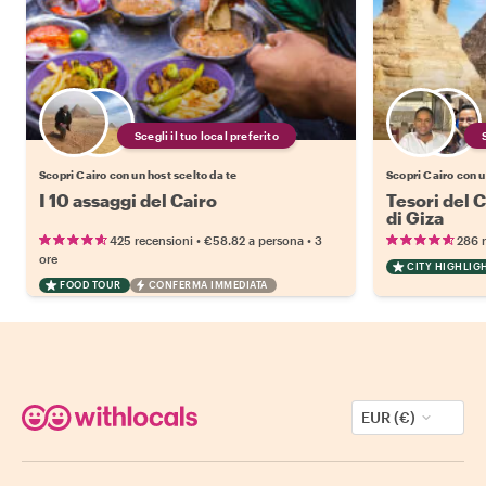
Scegli il tuo local preferito
Scopri Cairo con un host scelto da te
Scopri Cairo con u
I 10 assaggi del Cairo
Tesori del C
di Giza
•
•
425 recensioni
€58.82
a persona
3
286 
ore
CITY HIGHLIG
FOOD TOUR
CONFERMA IMMEDIATA
EUR (€)