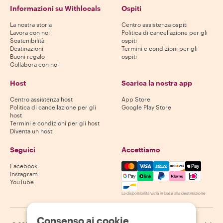
Informazioni su Withlocals
Ospiti
La nostra storia
Centro assistenza ospiti
Lavora con noi
Politica di cancellazione per gli
Sostenibilità
ospiti
Destinazioni
Termini e condizioni per gli
Buoni regalo
ospiti
Collabora con noi
Host
Scarica la nostra app
Centro assistenza host
App Store
Politica di cancellazione per gli
Google Play Store
host
Termini e condizioni per gli host
Diventa un host
Seguici
Accettiamo
Mastercard, Visa, Amex, Di
Facebook
Instagram
YouTube
La disponibilità varia in base alla destinazione
Consenso ai cookie