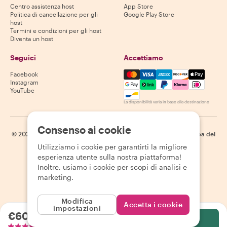
Centro assistenza host
App Store
Politica di cancellazione per gli
Google Play Store
host
Termini e condizioni per gli host
Diventa un host
Seguici
Accettiamo
Mastercard, Visa, Amex, Di
Facebook
Instagram
YouTube
La disponibilità varia in base alla destinazione
Consenso ai cookie
©
2026
Withlocals.com
|
Informativa sulla privacy
|
Cookie
|
Mappa del
sito
Utilizziamo i cookie per garantirti la migliore
esperienza utente sulla nostra piattaforma!
Inoltre, usiamo i cookie per scopi di analisi e
marketing.
Modifica
Accetta i cookie
impostazioni
€60.00
a persona
Seleziona
15 recensioni