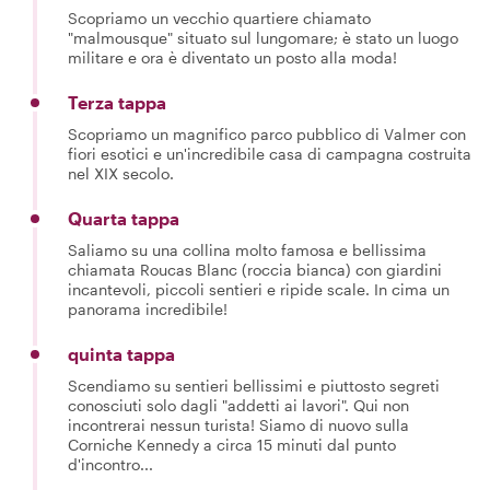
Scopriamo un vecchio quartiere chiamato
"malmousque" situato sul lungomare; è stato un luogo
militare e ora è diventato un posto alla moda!
Terza tappa
Scopriamo un magnifico parco pubblico di Valmer con
fiori esotici e un'incredibile casa di campagna costruita
nel XIX secolo.
Quarta tappa
Saliamo su una collina molto famosa e bellissima
chiamata Roucas Blanc (roccia bianca) con giardini
incantevoli, piccoli sentieri e ripide scale. In cima un
panorama incredibile!
quinta tappa
Scendiamo su sentieri bellissimi e piuttosto segreti
conosciuti solo dagli "addetti ai lavori". Qui non
incontrerai nessun turista! Siamo di nuovo sulla
Corniche Kennedy a circa 15 minuti dal punto
d'incontro...