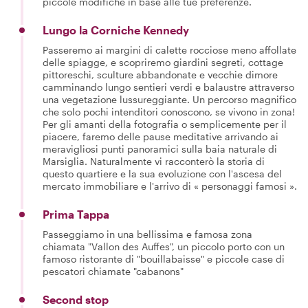
piccole modifiche in base alle tue preferenze.
Lungo la Corniche Kennedy
Passeremo ai margini di calette rocciose meno affollate
delle spiagge, e scopriremo giardini segreti, cottage
pittoreschi, sculture abbandonate e vecchie dimore
camminando lungo sentieri verdi e balaustre attraverso
una vegetazione lussureggiante. Un percorso magnifico
che solo pochi intenditori conoscono, se vivono in zona!
Per gli amanti della fotografia o semplicemente per il
piacere, faremo delle pause meditative arrivando ai
meravigliosi punti panoramici sulla baia naturale di
Marsiglia. Naturalmente vi racconterò la storia di
questo quartiere e la sua evoluzione con l'ascesa del
mercato immobiliare e l'arrivo di « personaggi famosi ».
Prima Tappa
Passeggiamo in una bellissima e famosa zona
chiamata "Vallon des Auffes", un piccolo porto con un
famoso ristorante di "bouillabaisse" e piccole case di
pescatori chiamate "cabanons"
Second stop