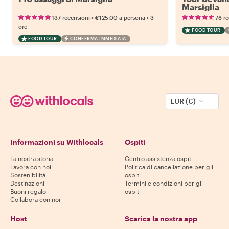
Marsiglia
•
•
137 recensioni
€125.00
a persona
3
78 re
ore
FOOD TOUR
FOOD TOUR
CONFERMA IMMEDIATA
EUR (€)
Informazioni su Withlocals
Ospiti
La nostra storia
Centro assistenza ospiti
Lavora con noi
Politica di cancellazione per gli
Sostenibilità
ospiti
Destinazioni
Termini e condizioni per gli
Buoni regalo
ospiti
Collabora con noi
Host
Scarica la nostra app