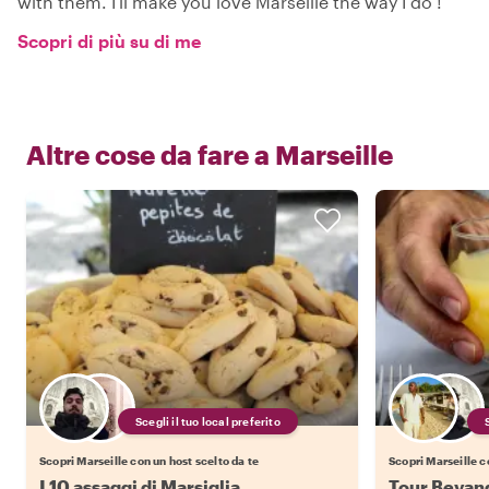
with them. I'll make you love Marseille the way I do !
Scopri di più su di me
Altre cose da fare a
Marseille
Scegli il tuo local preferito
Scopri Marseille con un host scelto da te
Scopri Marseille c
I 10 assaggi di Marsiglia
Tour Bevand