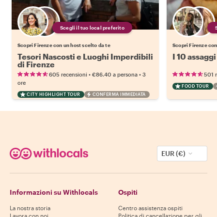
Scegli il tuo local preferito
Scopri Firenze con un host scelto da te
Scopri Firenze con
Tesori Nascosti e Luoghi Imperdibili
I 10 assaggi
di Firenze
•
•
605 recensioni
€86.40
a persona
3
501 
ore
FOOD TOUR
CITY HIGHLIGHT TOUR
CONFERMA IMMEDIATA
EUR (€)
Informazioni su Withlocals
Ospiti
La nostra storia
Centro assistenza ospiti
Lavora con noi
Politica di cancellazione per gli