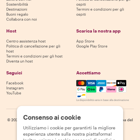
Sostenibilità
ospiti
Destinazioni
Termini e condizioni per gli
Buoni regalo
ospiti
Collabora con noi
Host
Scarica la nostra app
Centro assistenza host
App Store
Politica di cancellazione per gli
Google Play Store
host
Termini e condizioni per gli host
Diventa un host
Seguici
Accettiamo
Mastercard, Visa, Amex, Di
Facebook
Instagram
YouTube
La disponibilità varia in base alla destinazione
Consenso ai cookie
©
2026
Withlocals.com
|
Informativa sulla privacy
|
Cookie
|
Mappa del
sito
Utilizziamo i cookie per garantirti la migliore
esperienza utente sulla nostra piattaforma!