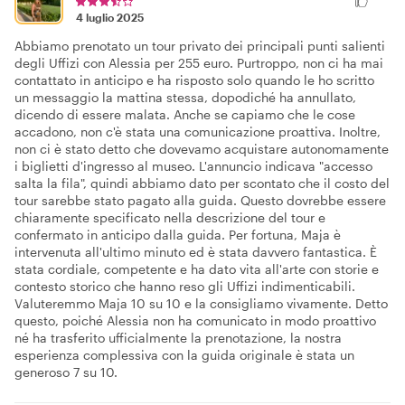
4 luglio 2025
Abbiamo prenotato un tour privato dei principali punti salienti
degli Uffizi con Alessia per 255 euro. Purtroppo, non ci ha mai
contattato in anticipo e ha risposto solo quando le ho scritto
un messaggio la mattina stessa, dopodiché ha annullato,
dicendo di essere malata. Anche se capiamo che le cose
accadono, non c'è stata una comunicazione proattiva. Inoltre,
non ci è stato detto che dovevamo acquistare autonomamente
i biglietti d'ingresso al museo. L'annuncio indicava "accesso
salta la fila", quindi abbiamo dato per scontato che il costo del
tour sarebbe stato pagato alla guida. Questo dovrebbe essere
chiaramente specificato nella descrizione del tour e
confermato in anticipo dalla guida. Per fortuna, Maja è
intervenuta all'ultimo minuto ed è stata davvero fantastica. È
stata cordiale, competente e ha dato vita all'arte con storie e
contesto storico che hanno reso gli Uffizi indimenticabili.
Valuteremmo Maja 10 su 10 e la consigliamo vivamente. Detto
questo, poiché Alessia non ha comunicato in modo proattivo
né ha trasferito ufficialmente la prenotazione, la nostra
esperienza complessiva con la guida originale è stata un
generoso 7 su 10.