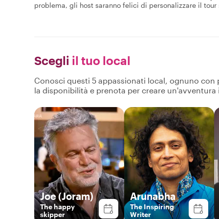
problema, gli host saranno felici di personalizzare il tour 
Scegli
il tuo local
Conosci questi 5 appassionati local, ognuno con pro
la disponibilità e prenota per creare un'avventura
Joe (Joram)
Arunabha
The happy
The Inspiring
skipper
Writer