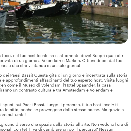
fuori, e il tuo host locale sa esattamente dove! Scopri quali altri
rivata di un giorno a Volendam e Marken. Ottieni di più dal tuo
ese che stai visitando in un solo giorno!
dei Paesi Bassi! Questa gita di un giorno è incentrata sulla storia
orie e approfondimenti affascinanti del tuo esperto host. Visita luoghi
ken come il Museo di Volendam, l'Hotel Spaander, la casa
offriranno un contrasto culturale tra Amsterdam e Volendam e
spunti sui Paesi Bassi. Lungo il percorso, il tuo host locale ti
tra le città, anche se provengono dallo stesso paese. Ma grazie a
oro culturale!
kground diverso che spazia dalla storia all'arte. Non vedono l'ora di
rsonali con te! Ti va di cambiare un po' il percorso? Nessun