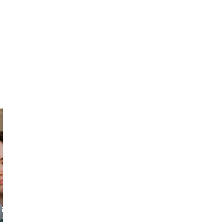
 in
- no