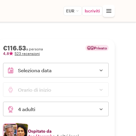
EUR
Iscriviti
€116.53
Privato
a persona
4,8
523 recensioni
Seleziona data
Orario di inizio
4 adulti
Ospitato da