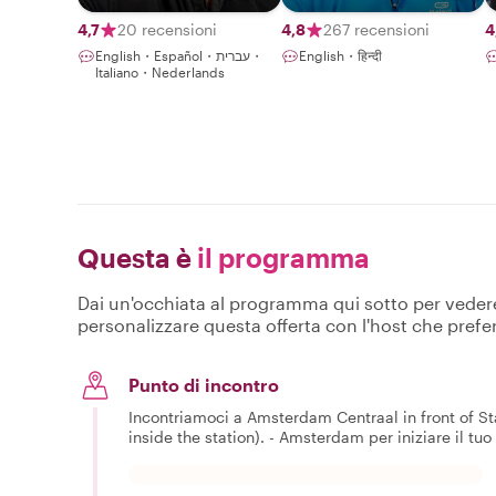
4,7
20 recensioni
4,8
267 recensioni
4
English・Español・עברית・
English・हिन्दी
Italiano・Nederlands
Questa è
il programma
Dai un'occhiata al programma qui sotto per vedere c
personalizzare questa offerta con l'host che prefer
Punto di incontro
Incontriamoci a Amsterdam Centraal in front of Star
inside the station). - Amsterdam per iniziare il tuo