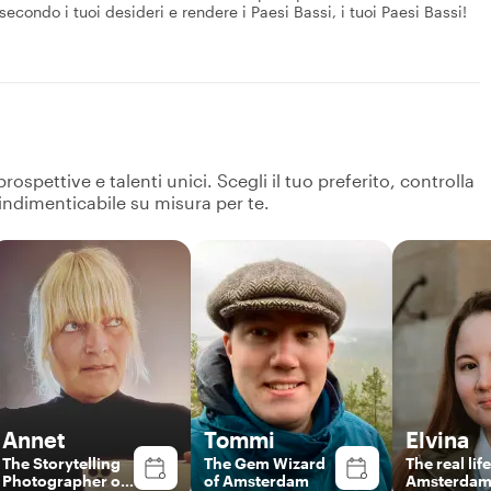
secondo i tuoi desideri e rendere i Paesi Bassi, i tuoi Paesi Bassi!
spettive e talenti unici. Scegli il tuo preferito, controlla
 indimenticabile su misura per te.
Annet
Tommi
Elvina
The Storytelling
The Gem Wizard
The real life
Photographer of
of Amsterdam
Amsterdam 