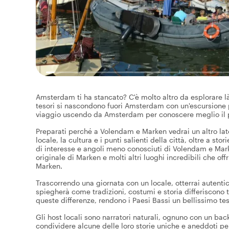
Amsterdam ti ha stancato? C'è molto altro da esplorare là 
tesori si nascondono fuori Amsterdam con un'escursione p
viaggio uscendo da Amsterdam per conoscere meglio il pa
Preparati perché a Volendam e Marken vedrai un altro lato 
locale, la cultura e i punti salienti della città, oltre a st
di interesse e angoli meno conosciuti di Volendam e Mar
originale di Marken e molti altri luoghi incredibili che 
Marken.
Trascorrendo una giornata con un locale, otterrai autentici 
spiegherà come tradizioni, costumi e storia differiscono 
queste differenze, rendono i Paesi Bassi un bellissimo tes
Gli host locali sono narratori naturali, ognuno con un bac
condividere alcune delle loro storie uniche e aneddoti pe