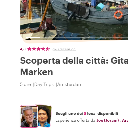
4,8
523 recensioni
Scoperta della città: Gi
Marken
5 ore
Day Trips
Amsterdam
Scegli uno dei
5
local disponibili
Esperienza offerta da
Joe (Joram)
,
Ar