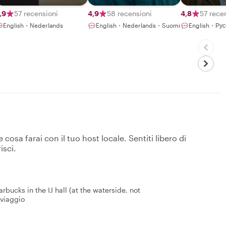
Amsterdam
boring hist
lectures
,9
57 recensioni
4,9
58 recensioni
4,8
57 rece
English・Nederlands
English・Nederlands・Suomi
English・Рус
osa farai con il tuo host locale. Sentiti libero di
isci.
bucks in the IJ hall (at the waterside, not
 viaggio