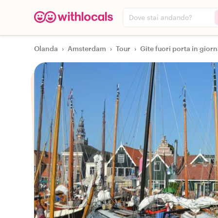
Dove stai andando?
Olanda
›
Amsterdam
›
Tour
›
Gite fuori porta in gior