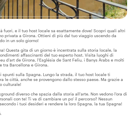
 fuori, e il tuo host locale sa esattamente dove! Scopri quali altri
rno privata a Girona. Ottieni di più dal tuo viaggio uscendo da
do in un solo giorno!
! Questa gita di un giorno è incentrata sulla storia locale, la
rofondimenti affascinanti del tuo esperto host. Visita luoghi di
u d’art de Girona, l'Església de Sant Feliu, i Banys Àrabs e molti
le tra Barcellona e Girona.
 spunti sulla Spagna. Lungo la strada, il tuo host locale ti
tra le città, anche se provengono dallo stesso paese. Ma grazie a
o culturale!
kground diverso che spazia dalla storia all'arte. Non vedono l'ora di
rsonali con te! Ti va di cambiare un po' il percorso? Nessun
r secondo i tuoi desideri e rendere la loro Spagna, la tua Spagna!
.