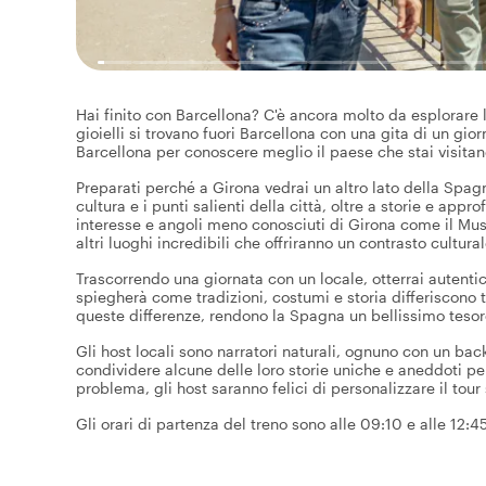
Hai finito con Barcellona? C'è ancora molto da esplorare là
gioielli si trovano fuori Barcellona con una gita di un gio
Barcellona per conoscere meglio il paese che stai visitan
Preparati perché a Girona vedrai un altro lato della Spagna
cultura e i punti salienti della città, oltre a storie e app
interesse e angoli meno conosciuti di Girona come il Muse
altri luoghi incredibili che offriranno un contrasto cultura
Trascorrendo una giornata con un locale, otterrai autentici
spiegherà come tradizioni, costumi e storia differiscono 
queste differenze, rendono la Spagna un bellissimo tesor
Gli host locali sono narratori naturali, ognuno con un bac
condividere alcune delle loro storie uniche e aneddoti pe
problema, gli host saranno felici di personalizzare il tou
Gli orari di partenza del treno sono alle 09:10 e alle 12:45