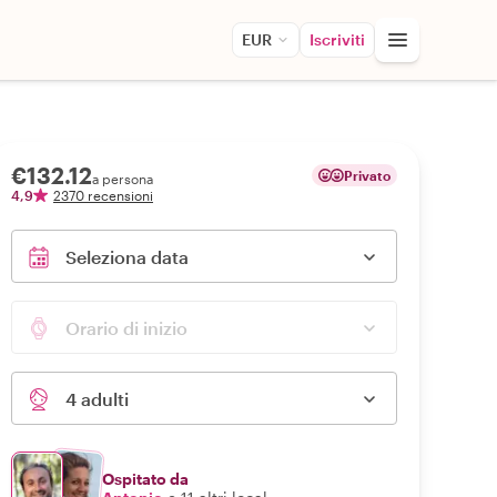
EUR
Iscriviti
€132.12
Privato
a persona
4,9
2370 recensioni
Seleziona data
Orario di inizio
4 adulti
Ospitato da