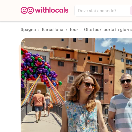
Dove stai andando?
Spagna
›
Barcellona
›
Tour
›
Gite fuori porta in giorn