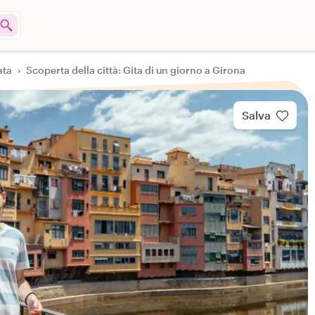
ata
›
Scoperta della città: Gita di un giorno a Girona
Salva