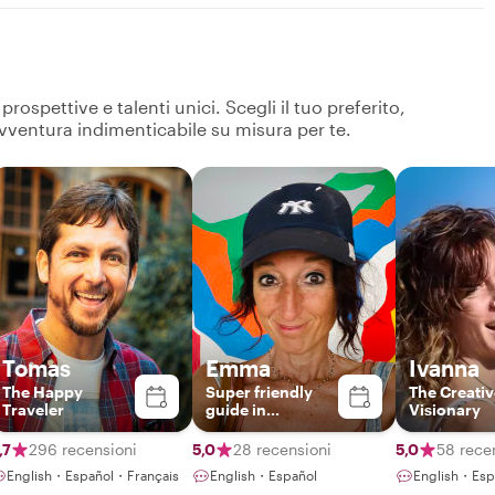
ospettive e talenti unici. Scegli il tuo preferito,
avventura indimenticabile su misura per te.
Tomas
Emma
Ivanna
The Happy
Super friendly
The Creativ
Traveler
guide in
Visionary
Barcelona
,7
296 recensioni
5,0
28 recensioni
5,0
58 rece
English・Español・Français
English・Español
English・Esp