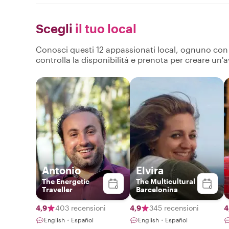
Scegli
il tuo local
Conosci questi 12 appassionati local, ognuno con pr
controlla la disponibilità e prenota per creare un'
Antonio
Elvira
The Energetic
The Multicultural
Traveller
Barcelonina
4,9
403 recensioni
4,9
345 recensioni
4
English・Español
English・Español