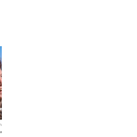
Carla
Maria
e
World Explorer
The Catalan
and Local Expert
Storyteller
nsioni
5,0
8 recensioni
4,9
260 recensioni
añol
English・Español・Français
English・Español