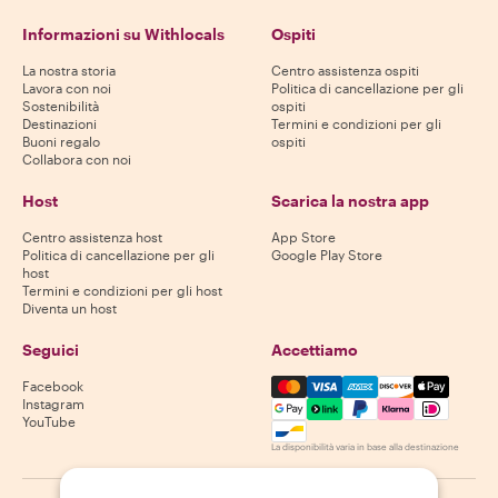
Informazioni su Withlocals
Ospiti
La nostra storia
Centro assistenza ospiti
Lavora con noi
Politica di cancellazione per gli
Sostenibilità
ospiti
Destinazioni
Termini e condizioni per gli
Buoni regalo
ospiti
Collabora con noi
Host
Scarica la nostra app
Centro assistenza host
App Store
Politica di cancellazione per gli
Google Play Store
host
Termini e condizioni per gli host
Diventa un host
Seguici
Accettiamo
Mastercard, Visa, Amex, Di
Facebook
Instagram
YouTube
La disponibilità varia in base alla destinazione