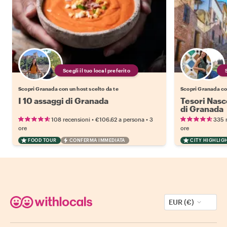
Scegli il tuo local preferito
Scopri Granada con un host scelto da te
Scopri Granada con
I 10 assaggi di Granada
Tesori Nasc
di Granada
•
•
108 recensioni
€106.62
a persona
3
335 
ore
ore
FOOD TOUR
CONFERMA IMMEDIATA
CITY HIGHLIG
EUR (€)