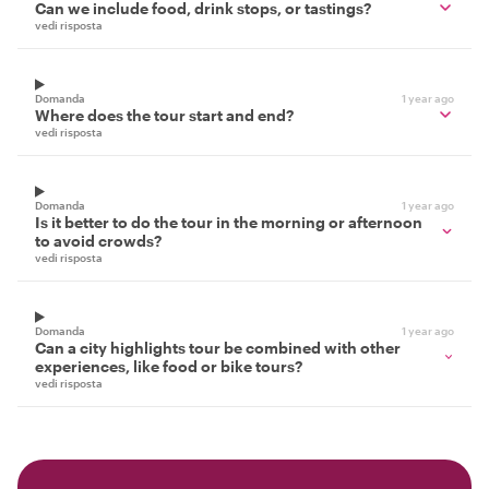
Can we include food, drink stops, or tastings?
vedi risposta
Domanda
1 year ago
Where does the tour start and end?
vedi risposta
Domanda
1 year ago
Is it better to do the tour in the morning or afternoon
to avoid crowds?
vedi risposta
Domanda
1 year ago
Can a city highlights tour be combined with other
experiences, like food or bike tours?
vedi risposta