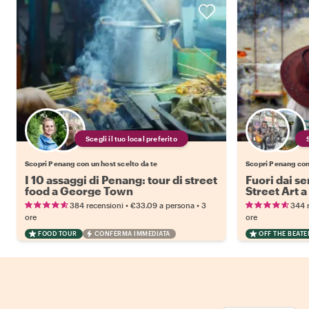
Scegli il tuo local preferito
Scopri Penang con un host scelto da te
Scopri Penang con 
I 10 assaggi di Penang: tour di street
Fuori dai se
food a George Town
Street Art 
•
•
384 recensioni
€33.09
a persona
3
344 
ore
ore
FOOD TOUR
CONFERMA IMMEDIATA
OFF THE BEAT