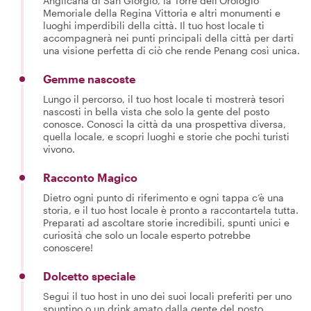
Anglicana di San Giorgio, la Torre dell'Orologio
Memoriale della Regina Vittoria e altri monumenti e
luoghi imperdibili della città. Il tuo host locale ti
accompagnerà nei punti principali della città per darti
una visione perfetta di ciò che rende Penang così unica.
Gemme nascoste
Lungo il percorso, il tuo host locale ti mostrerà tesori
nascosti in bella vista che solo la gente del posto
conosce. Conosci la città da una prospettiva diversa,
quella locale, e scopri luoghi e storie che pochi turisti
vivono.
Racconto Magico
Dietro ogni punto di riferimento e ogni tappa c’è una
storia, e il tuo host locale è pronto a raccontartela tutta.
Preparati ad ascoltare storie incredibili, spunti unici e
curiosità che solo un locale esperto potrebbe
conoscere!
Dolcetto speciale
Segui il tuo host in uno dei suoi locali preferiti per uno
spuntino o un drink amato dalla gente del posto.