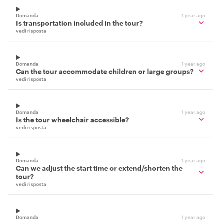
Domanda
1 year ago
Is transportation included in the tour?
vedi risposta
Domanda
1 year ago
Can the tour accommodate children or large groups?
vedi risposta
Domanda
1 year ago
Is the tour wheelchair accessible?
vedi risposta
Domanda
1 year ago
Can we adjust the start time or extend/shorten the
tour?
vedi risposta
Domanda
1 year ago