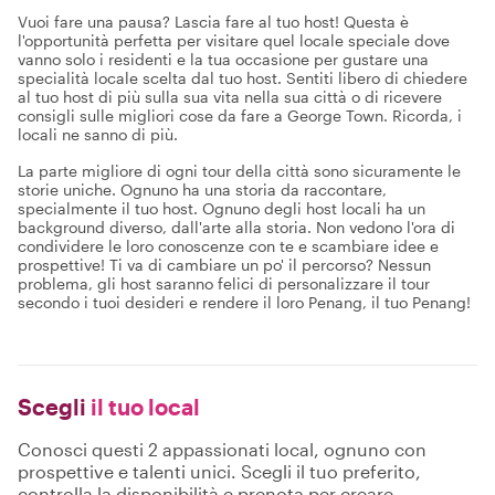
Vuoi fare una pausa? Lascia fare al tuo host! Questa è
l'opportunità perfetta per visitare quel locale speciale dove
vanno solo i residenti e la tua occasione per gustare una
specialità locale scelta dal tuo host. Sentiti libero di chiedere
al tuo host di più sulla sua vita nella sua città o di ricevere
consigli sulle migliori cose da fare a George Town. Ricorda, i
locali ne sanno di più.
La parte migliore di ogni tour della città sono sicuramente le
storie uniche. Ognuno ha una storia da raccontare,
specialmente il tuo host. Ognuno degli host locali ha un
background diverso, dall'arte alla storia. Non vedono l'ora di
condividere le loro conoscenze con te e scambiare idee e
prospettive! Ti va di cambiare un po' il percorso? Nessun
problema, gli host saranno felici di personalizzare il tour
secondo i tuoi desideri e rendere il loro Penang, il tuo Penang!
Scegli
il tuo local
Conosci questi 2 appassionati local, ognuno con
prospettive e talenti unici. Scegli il tuo preferito,
controlla la disponibilità e prenota per creare