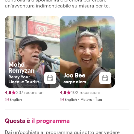
un'avventura indimenticabile su misura per te.
Mohd
Remyzan
Joo Bee
Remy Your
License Tourist
carpe diem
Guide
4,8
237 recensioni
4,9
102 recensioni
English
English・Melayu・ไทย
Questa è
il programma
Dai un'occhiata al programma qui sotto per vedere