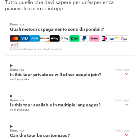
Tutto quello che devi sapere per un'esperienza
piacevole e senza intoppi.
Domanda
Quali metodi di pagamento sono disponibili?
Mastercard, Visa, Amex, Discover, Apple Pay, Google Pay
La disponibilità varia in base alla destinazione
Domanda
1 year ago
Is this tour private or will other people join?
vedi risposta
Domanda
1 year ago
Is this tour available in multiple languages?
vedi risposta
Domanda
1 year ago
Can the tour be customized?