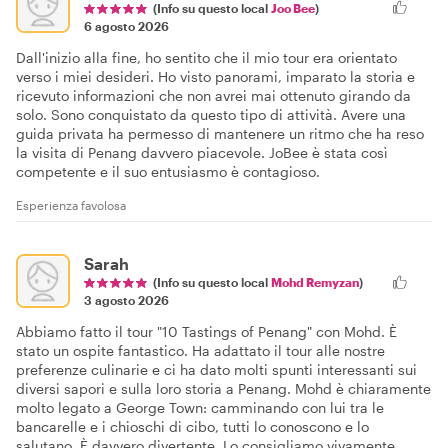
(Info su questo local
Joo Bee
)
6 agosto 2026
Dall'inizio alla fine, ho sentito che il mio tour era orientato
verso i miei desideri. Ho visto panorami, imparato la storia e
ricevuto informazioni che non avrei mai ottenuto girando da
solo. Sono conquistato da questo tipo di attività. Avere una
guida privata ha permesso di mantenere un ritmo che ha reso
la visita di Penang davvero piacevole. JoBee è stata così
competente e il suo entusiasmo è contagioso.
Esperienza favolosa
Sarah
(Info su questo local
Mohd Remyzan
)
3 agosto 2026
Abbiamo fatto il tour "10 Tastings of Penang" con Mohd. È
stato un ospite fantastico. Ha adattato il tour alle nostre
preferenze culinarie e ci ha dato molti spunti interessanti sui
diversi sapori e sulla loro storia a Penang. Mohd è chiaramente
molto legato a George Town: camminando con lui tra le
bancarelle e i chioschi di cibo, tutti lo conoscono e lo
salutano. È davvero divertente. Lo consigliamo vivamente