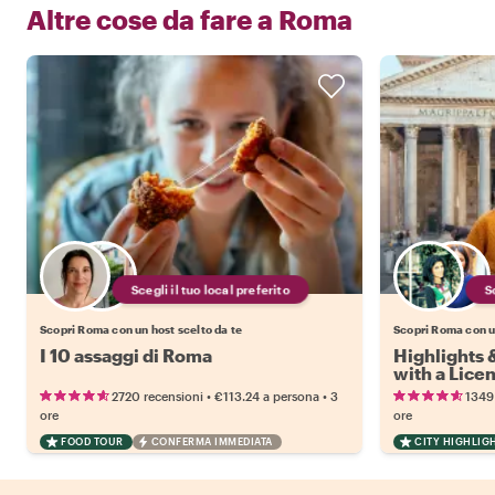
Altre cose da fare a
Roma
Scegli il tuo local preferito
Scopri Roma con un host scelto da te
Scopri Roma con un
I 10 assaggi di Roma
Highlights
with a Lice
•
•
2720 recensioni
€113.24
a persona
3
1349
ore
ore
FOOD TOUR
CONFERMA IMMEDIATA
CITY HIGHLIG