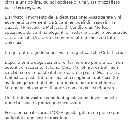
cima a una collina, quindi godrete di una vista mozzafiato
sull'intera regione.
È arrivato il momento della degustazione! Assaggerete vini
eccellenti provenienti da 2 cantine locali di Frascati. Tra
questi, il Frascati, la Malvasia di Candia e un Merlot,
spaziando da cantine eleganti e moderne a quelle più antiche
e tradizionali. Una cosa che vi prometto è che sono tutti
deliziosi!
Da qui potrete godervi una vista magnifica sulla Città Eterna.
Dopo la prima degustazione, ci fermeremo per pranzo in un
autentico ristorante italiano. Cosa c'è nel menu? Beh, non
sarebbe un vero pasto italiano senza la pasta! Gustate una
fantastica pasta fatta in casa con i sughi più deliziosi. Se
avete esigenze dietetiche particolari, non c'è problema.
Fatemelo solo sapere! Il pranzo non è incluso nel prezzo.
Qui farete la vostra seconda degustazione di vini, servita
durante il vostro pranzo personalizzato.
Posso personalizzare al 100% questa gita di un giorno per
soddisfare ogni vostro desiderio.