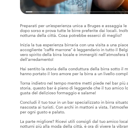
Preparati per un'esperienza unica a Bruges e assaggia le mi
dopo sorso e prova tutte le birre preferite dai locali. Inolt
notturna della città. Cosa potrebbe esserci di meglio?
Inizia la tua esperienza birraria con una visita a una pia
accogliente "caffè marrone" è leggendario in tutto il Belgi
vero spirito della birra locale e immergiti nell'atmosfera 
dell'arredamento!
Hai sentito la storia della conduttura della birra sotto i
hanno portato il loro amore per la birra a un livello com
Torna indietro nel tempo mentre metti piede nel bar più an
storia, questo bar è pieno di leggende che il tuo amico l
gusta del delizioso formaggio e salame!
Concludi il tuo tour in un bar specializzato in birra situa
nascosta ai turisti. Con archi in mattoni a vista, l'atmosfe
per ogni gusto e palato.
La parte migliore? Ricevi utili consigli dal tuo amico local
notturni più alla moda della città, è ora di vivere la vibrant