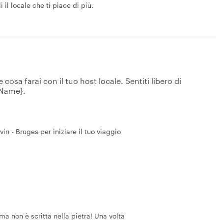
 il locale che ti piace di più.
osa farai con il tuo host locale. Sentiti libero di
tName}.
in - Bruges per iniziare il tuo viaggio
a non è scritta nella pietra! Una volta