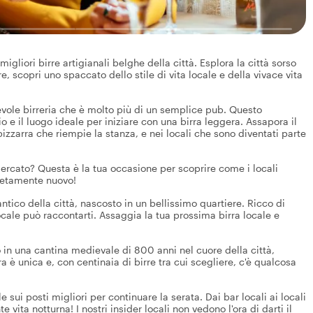
gliori birre artigianali belghe della città. Esplora la città sorso
re, scopri uno spaccato dello stile di vita locale e della vivace vita
cevole birreria che è molto più di un semplice pub. Questo
o e il luogo ideale per iniziare con una birra leggera. Assapora il
bizzarra che riempie la stanza, e nei locali che sono diventati parte
l mercato? Questa è la tua occasione per scoprire come i locali
pletamente nuovo!
tico della città, nascosto in un bellissimo quartiere. Ricco di
ocale può raccontarti. Assaggia la tua prossima birra locale e
to in una cantina medievale di 800 anni nel cuore della città,
ra è unica e, con centinaia di birre tra cui scegliere, c'è qualcosa
e sui posti migliori per continuare la serata. Dai bar locali ai locali
e vita notturna! I nostri insider locali non vedono l'ora di darti il