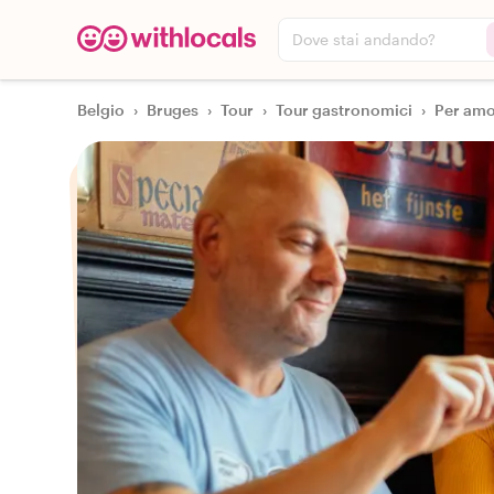
Dove stai andando?
Belgio
›
Bruges
›
Tour
›
Tour gastronomici
›
Per amor