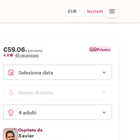
EUR
Iscriviti
€59.06
Privato
a persona
4,8
49 recensioni
Seleziona data
Orario di inizio
4 adulti
Ospitato da
Xavier