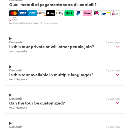
Domanda
Quali metodi di pagamento sono disponibili?
Mastercard, Visa, Amex, Discover, Apple Pay, Google Pay
La disponibilità varia in base alla destinazione
Domanda
1 year ago
Is this tour private or will other people join?
vedi risposta
Domanda
1 year ago
Is this tour available in multiple languages?
vedi risposta
Domanda
1 year ago
Can the tour be customized?
vedi risposta
Domanda
1 year ago