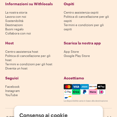
Informazioni su Withlocals
Ospiti
La nostra storia
Centro assistenza ospiti
Lavora con noi
Politica di cancellazione per gli
Sostenibilità
ospiti
Destinazioni
Termini e condizioni per gli
Buoni regalo
ospiti
Collabora con noi
Host
Scarica la nostra app
Centro assistenza host
App Store
Politica di cancellazione per gli
Google Play Store
host
Termini e condizioni per gli host
Diventa un host
Seguici
Accettiamo
Mastercard, Visa, Amex, Di
Facebook
Instagram
YouTube
La disponibilità varia in base alla destinazione
Consenso ai cookie