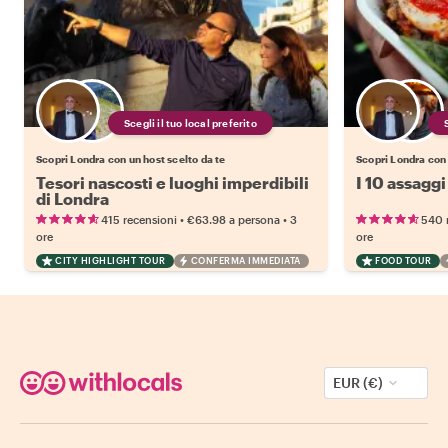
Scegli il tuo local preferito
Scopri Londra con un host scelto da te
Scopri Londra con 
Tesori nascosti e luoghi imperdibili
I 10 assaggi
di Londra
•
•
415 recensioni
€63.98
a persona
3
540 
ore
ore
CITY HIGHLIGHT TOUR
CONFERMA IMMEDIATA
FOOD TOUR
EUR (€)