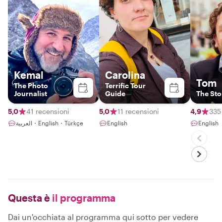
Kemal
Carolina
Tom
The Photo
Terrific Tour
Journalist
Guide
The Sto
5,0
41 recensioni
5,0
11 recensioni
4,9
335
العربية・English・Türkçe
English
English
Questa è
il programma
Dai un'occhiata al programma qui sotto per vedere