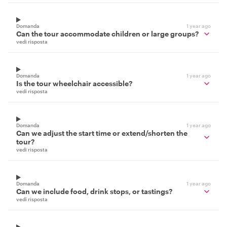
Domanda
1 year ago
Can the tour accommodate children or large groups?
vedi risposta
Domanda
1 year ago
Is the tour wheelchair accessible?
vedi risposta
Domanda
1 year ago
Can we adjust the start time or extend/shorten the
tour?
vedi risposta
Domanda
1 year ago
Can we include food, drink stops, or tastings?
vedi risposta