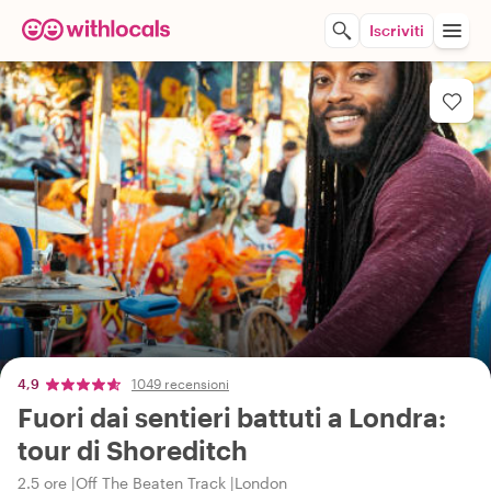
Iscriviti
4,9
1049 recensioni
Fuori dai sentieri battuti a Londra:
tour di Shoreditch
2.5 ore
Off The Beaten Track
London