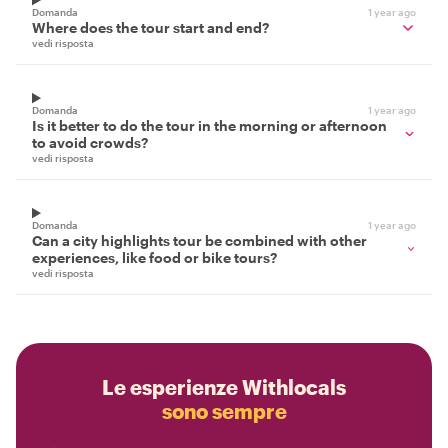
Domanda
1 year ago
Where does the tour start and end?
vedi risposta
Domanda
1 year ago
Is it better to do the tour in the morning or afternoon
to avoid crowds?
vedi risposta
Domanda
1 year ago
Can a city highlights tour be combined with other
experiences, like food or bike tours?
vedi risposta
Le esperienze Withlocals
sono sempre