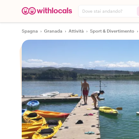
Dove stai andando?
Spagna
›
Granada
›
Attività
›
Sport & Divertimento
›