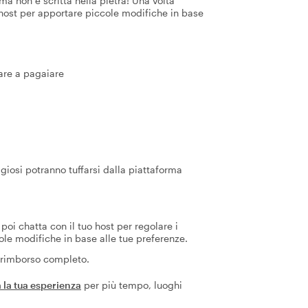
a non è scritta nella pietra! Una volta
 host per apportare piccole modifiche in base
iare a pagaiare
iosi potranno tuffarsi dalla piattaforma
poi chatta con il tuo host per regolare i
ole modifiche in base alle tue preferenze.
n rimborso completo.
 la tua esperienza
per più tempo, luoghi