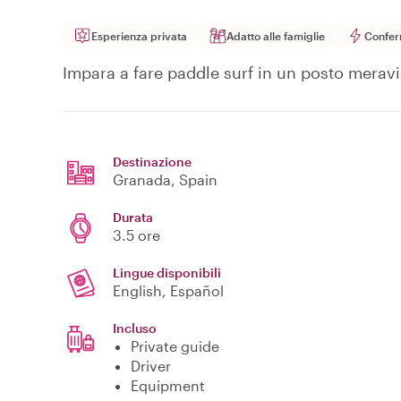
Esperienza privata
Adatto alle famiglie
Confer
Impara a fare paddle surf in un posto meravig
Destinazione
Granada
, Spain
Durata
3.5 ore
Lingue disponibili
English, Español
Incluso
Private guide
Driver
Equipment