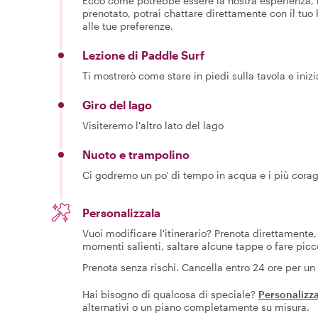
Ecco come potrebbe essere la nostra esperienza, m
prenotato, potrai chattare direttamente con il tuo
alle tue preferenze.
Lezione di Paddle Surf
Ti mostrerò come stare in piedi sulla tavola e iniz
Giro del lago
Visiteremo l'altro lato del lago
Nuoto e trampolino
Ci godremo un po' di tempo in acqua e i più coragg
Personalizzala
Vuoi modificare l'itinerario? Prenota direttamente, 
momenti salienti, saltare alcune tappe o fare picc
Prenota senza rischi. Cancella entro 24 ore per u
Hai bisogno di qualcosa di speciale?
Personalizza
alternativi o un piano completamente su misura.