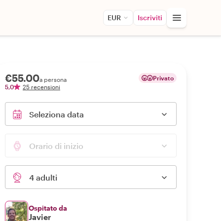
EUR
Iscriviti
€55.00
Privato
a persona
5,0
25 recensioni
Seleziona data
Orario di inizio
4 adulti
Ospitato da
Javier