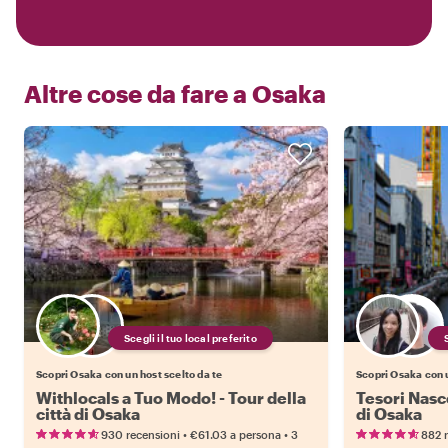
Altre cose da fare a
Osaka
Scegli il tuo local preferito
Scopri Osaka con un host scelto da te
Scopri Osaka con u
Withlocals a Tuo Modo! - Tour della
Tesori Nasc
città di Osaka
di Osaka
•
•
930 recensioni
€61.03
a persona
3
882 