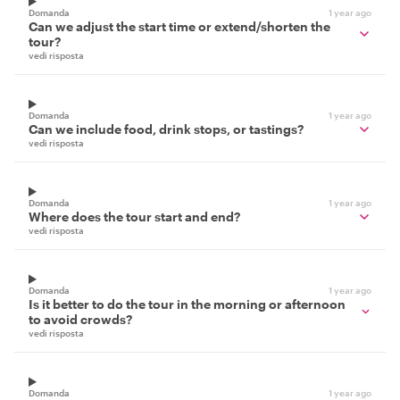
Domanda
1 year ago
Can we adjust the start time or extend/shorten the
tour?
vedi risposta
Domanda
1 year ago
Can we include food, drink stops, or tastings?
vedi risposta
Domanda
1 year ago
Where does the tour start and end?
vedi risposta
Domanda
1 year ago
Is it better to do the tour in the morning or afternoon
to avoid crowds?
vedi risposta
Domanda
1 year ago