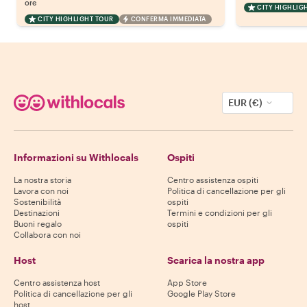
ore
CITY HIGHLIG
CITY HIGHLIGHT TOUR
CONFERMA IMMEDIATA
EUR (€)
Informazioni su Withlocals
Ospiti
La nostra storia
Centro assistenza ospiti
Lavora con noi
Politica di cancellazione per gli
Sostenibilità
ospiti
Destinazioni
Termini e condizioni per gli
Buoni regalo
ospiti
Collabora con noi
Host
Scarica la nostra app
Centro assistenza host
App Store
Politica di cancellazione per gli
Google Play Store
host