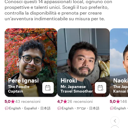
Conosci questi 14 appassionati local, ognuno con
prospettive e talenti unici. Scegli il tuo preferito,
controlla la disponibilità e prenota per creare
un'avventura indimenticabile su misura per te.
Pere Ignasi
Hiroki
Naok
The Foodie
Mr. Japanese
The Ja
Captain
Travel Smoother
Kansai 
5,0
43 recensioni
4,7
26 recensioni
5,0
146
English・Español・日本語
English・עברית・日本語
Engli