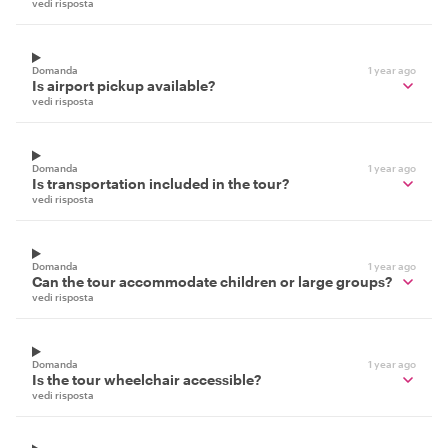
vedi risposta
Domanda
1 year ago
Is airport pickup available?
vedi risposta
Domanda
1 year ago
Is transportation included in the tour?
vedi risposta
Domanda
1 year ago
Can the tour accommodate children or large groups?
vedi risposta
Domanda
1 year ago
Is the tour wheelchair accessible?
vedi risposta