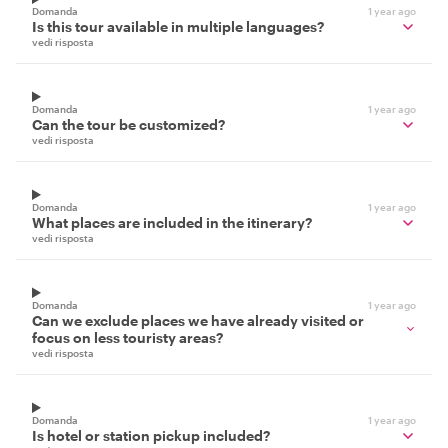
Domanda
1 year ago
Is this tour available in multiple languages?
vedi risposta
Domanda
1 year ago
Can the tour be customized?
vedi risposta
Domanda
1 year ago
What places are included in the itinerary?
vedi risposta
Domanda
1 year ago
Can we exclude places we have already visited or
focus on less touristy areas?
vedi risposta
Domanda
1 year ago
Is hotel or station pickup included?