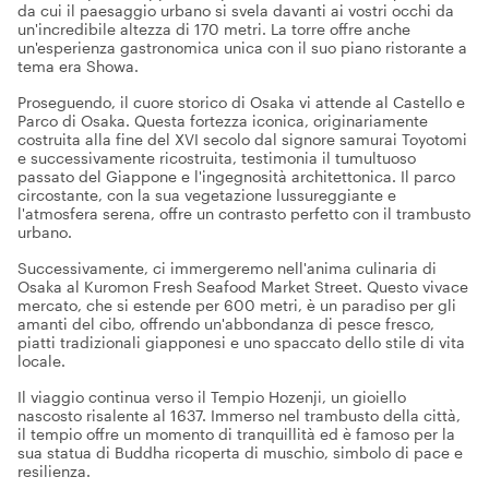
da cui il paesaggio urbano si svela davanti ai vostri occhi da
un'incredibile altezza di 170 metri. La torre offre anche
un'esperienza gastronomica unica con il suo piano ristorante a
tema era Showa.
Proseguendo, il cuore storico di Osaka vi attende al Castello e
Parco di Osaka. Questa fortezza iconica, originariamente
costruita alla fine del XVI secolo dal signore samurai Toyotomi
e successivamente ricostruita, testimonia il tumultuoso
passato del Giappone e l'ingegnosità architettonica. Il parco
circostante, con la sua vegetazione lussureggiante e
l'atmosfera serena, offre un contrasto perfetto con il trambusto
urbano.
Successivamente, ci immergeremo nell'anima culinaria di
Osaka al Kuromon Fresh Seafood Market Street. Questo vivace
mercato, che si estende per 600 metri, è un paradiso per gli
amanti del cibo, offrendo un'abbondanza di pesce fresco,
piatti tradizionali giapponesi e uno spaccato dello stile di vita
locale.
Il viaggio continua verso il Tempio Hozenji, un gioiello
nascosto risalente al 1637. Immerso nel trambusto della città,
il tempio offre un momento di tranquillità ed è famoso per la
sua statua di Buddha ricoperta di muschio, simbolo di pace e
resilienza.