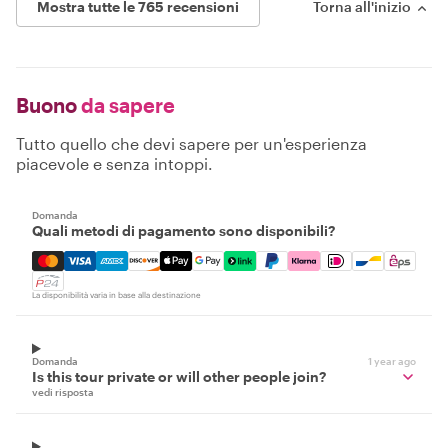
Mostra tutte le 765 recensioni
Torna all'inizio
Buono
da sapere
Tutto quello che devi sapere per un'esperienza
piacevole e senza intoppi.
Domanda
Quali metodi di pagamento sono disponibili?
Mastercard, Visa, Amex, Discover, Apple Pay, Google Pay
La disponibilità varia in base alla destinazione
Domanda
1 year ago
Is this tour private or will other people join?
vedi risposta