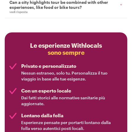
Can a city highlights tour be combined with other
experiences, like food or bike tours?
vedi risposta
Le esperienze Withlocals
sono sempre
Privato e personalizzato
Nessun estraneo, solo tu. Personalizza il tuo
viaggio in base alle tue esigenze.
Con un esperto locale
Dai fatti storici alle normative sanitarie più
aggiornate.
Lontano dalla folla
Esperienze pensate per portarti lontano dalla
folla verso autentici posti locali.