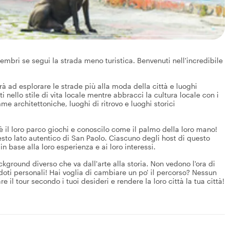
mbri se segui la strada meno turistica. Benvenuti nell'incredibile
erà ad esplorare le strade più alla moda della città e luoghi
i nello stile di vita locale mentre abbracci la cultura locale con i
me architettoniche, luoghi di ritrovo e luoghi storici
è il loro parco giochi e conoscilo come il palmo della loro mano!
to lato autentico di San Paolo. Ciascuno degli host di questo
 in base alla loro esperienza e ai loro interessi.
ckground diverso che va dall'arte alla storia. Non vedono l'ora di
doti personali! Hai voglia di cambiare un po' il percorso? Nessun
 il tour secondo i tuoi desideri e rendere la loro città la tua città!