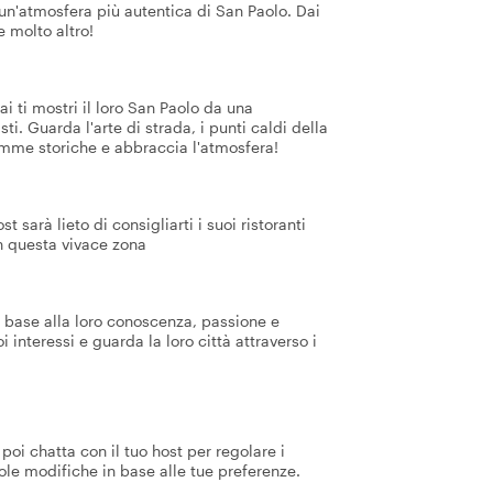
un'atmosfera più autentica di San Paolo. Dai
 molto altro!
ai ti mostri il loro San Paolo da una
ti. Guarda l'arte di strada, i punti caldi della
e gemme storiche e abbraccia l'atmosfera!
t sarà lieto di consigliarti i suoi ristoranti
n questa vivace zona
n base alla loro conoscenza, passione e
interessi e guarda la loro città attraverso i
poi chatta con il tuo host per regolare i
ole modifiche in base alle tue preferenze.