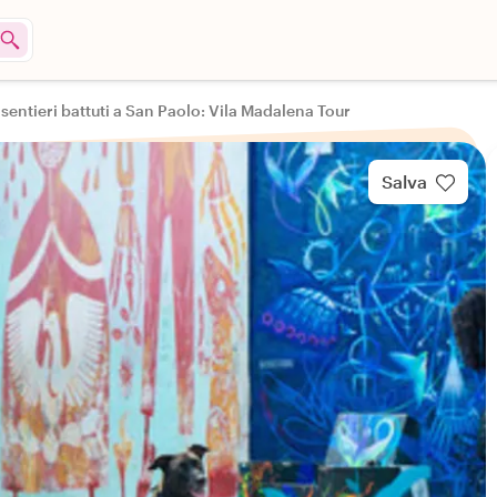
 sentieri battuti a San Paolo: Vila Madalena Tour
Salva