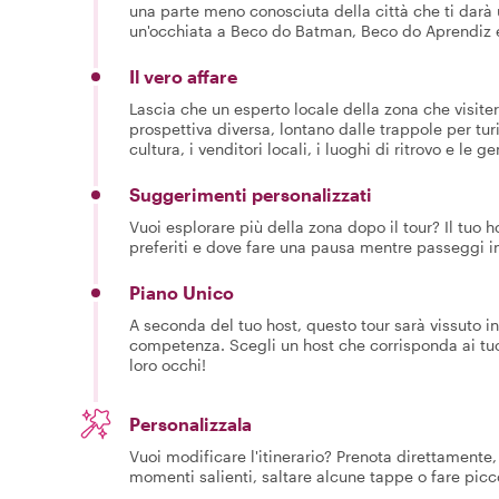
una parte meno conosciuta della città che ti darà 
un'occhiata a Beco do Batman, Beco do Aprendiz e
Il vero affare
Lascia che un esperto locale della zona che visiter
prospettiva diversa, lontano dalle trappole per turis
cultura, i venditori locali, i luoghi di ritrovo e l
Suggerimenti personalizzati
Vuoi esplorare più della zona dopo il tour? Il tuo hos
preferiti e dove fare una pausa mentre passeggi i
Piano Unico
A seconda del tuo host, questo tour sarà vissuto i
competenza. Scegli un host che corrisponda ai tuoi 
loro occhi!
Personalizzala
Vuoi modificare l'itinerario? Prenota direttamente, 
momenti salienti, saltare alcune tappe o fare picc