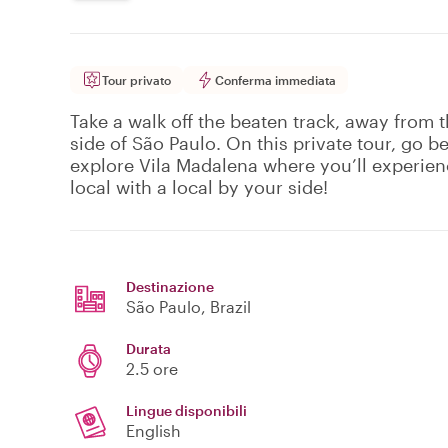
Tour privato
Conferma immediata
Take a walk off the beaten track, away from t
side of São Paulo. On this private tour, go b
explore Vila Madalena where you’ll experience
local with a local by your side!
Destinazione
São Paulo
, Brazil
Durata
2.5 ore
Lingue disponibili
English