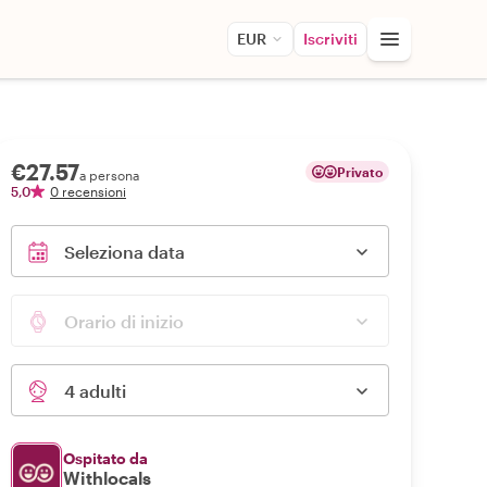
EUR
Iscriviti
€27.57
Privato
a persona
5,0
0 recensioni
Seleziona data
Orario di inizio
4 adulti
Ospitato da
Withlocals