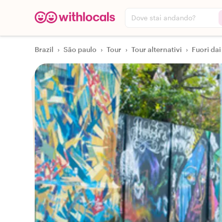
Dove stai andando?
Brazil
›
São paulo
›
Tour
›
Tour alternativi
›
Fuori dai