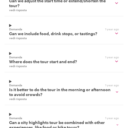
Can we adjust the start time or extend/shorten the
tour?
vedi risposta
Domanda
1 year ago
Can we include food, drink stops, or tastings?
vedi risposta
Domanda
1 year ago
Where does the tour start and end?
vedi risposta
Domanda
1 year ago
Is it better to do the tour in the morning or afternoon
to avoid crowds?
vedi risposta
Domanda
1 year ago
Can a city highlights tour be combined with other
experiences, like food or bike tours?