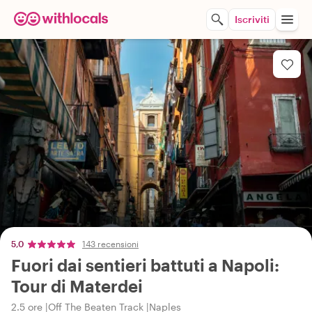
Iscriviti
5,0
143 recensioni
Fuori dai sentieri battuti a Napoli:
Tour di Materdei
2.5 ore
Off The Beaten Track
Naples