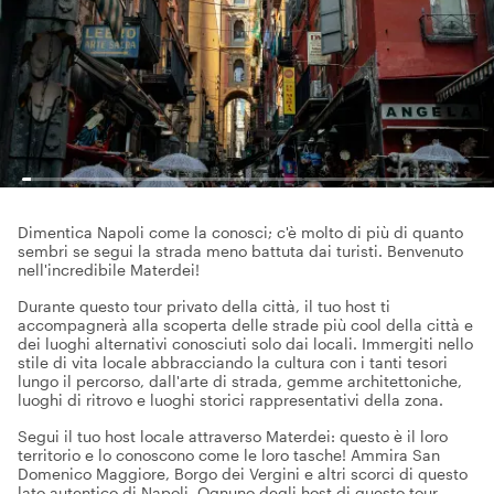
Dimentica Napoli come la conosci; c'è molto di più di quanto
sembri se segui la strada meno battuta dai turisti. Benvenuto
nell'incredibile Materdei!
Durante questo tour privato della città, il tuo host ti
accompagnerà alla scoperta delle strade più cool della città e
dei luoghi alternativi conosciuti solo dai locali. Immergiti nello
stile di vita locale abbracciando la cultura con i tanti tesori
lungo il percorso, dall'arte di strada, gemme architettoniche,
luoghi di ritrovo e luoghi storici rappresentativi della zona.
Segui il tuo host locale attraverso Materdei: questo è il loro
territorio e lo conoscono come le loro tasche! Ammira San
Domenico Maggiore, Borgo dei Vergini e altri scorci di questo
lato autentico di Napoli. Ognuno degli host di questo tour