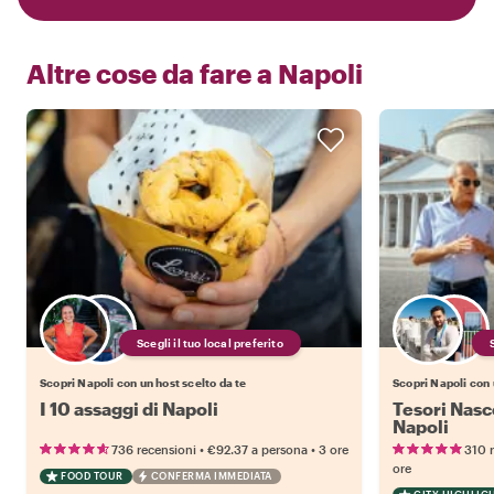
Altre cose da fare a
Napoli
Scegli il tuo local preferito
Scopri Napoli con un host scelto da te
Scopri Napoli con 
I 10 assaggi di Napoli
Tesori Nasco
Napoli
•
•
736 recensioni
€92.37
a persona
3 ore
310 
ore
FOOD TOUR
CONFERMA IMMEDIATA