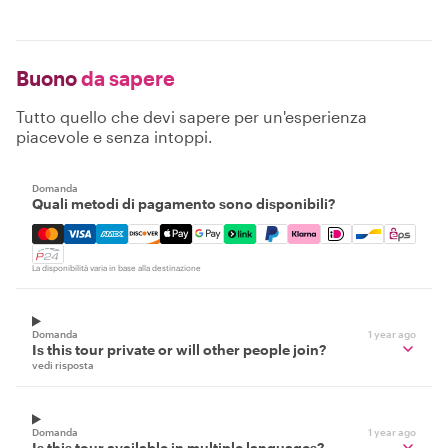
Buono
da sapere
Tutto quello che devi sapere per un'esperienza
piacevole e senza intoppi.
Domanda
Quali metodi di pagamento sono disponibili?
Mastercard, Visa, Amex, Discover, Apple Pay, Google Pay
La disponibilità varia in base alla destinazione
Domanda
1 year ago
Is this tour private or will other people join?
vedi risposta
Domanda
1 year ago
Is this tour available in multiple languages?