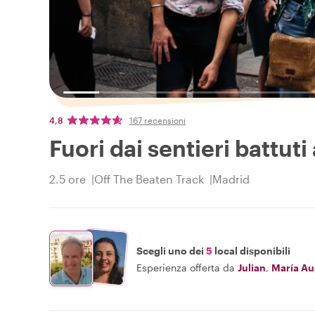
4,8
167 recensioni
Fuori dai sentieri battut
2.5 ore
Off The Beaten Track
Madrid
Scegli uno dei
5
local disponibili
Esperienza offerta da
Julian
,
María Au