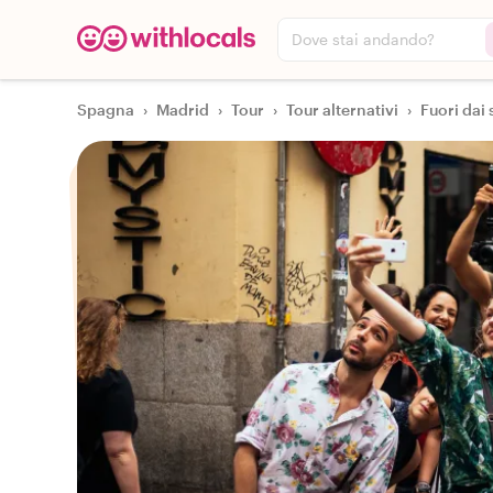
Dove stai andando?
Spagna
›
Madrid
›
Tour
›
Tour alternativi
›
Fuori dai 