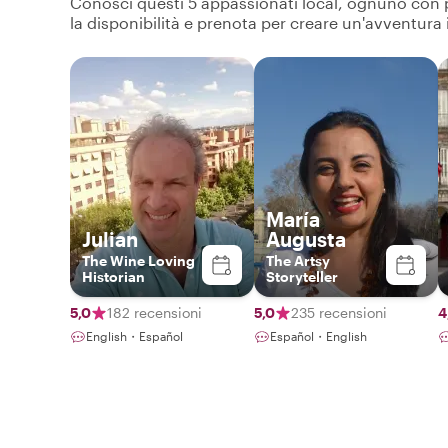
Conosci questi 5 appassionati local, ognuno con pro
la disponibilità e prenota per creare un'avventura
María
Julian
Augusta
The Wine Loving
The Artsy
Historian
Storyteller
5,0
182 recensioni
5,0
235 recensioni
4
English・Español
Español・English