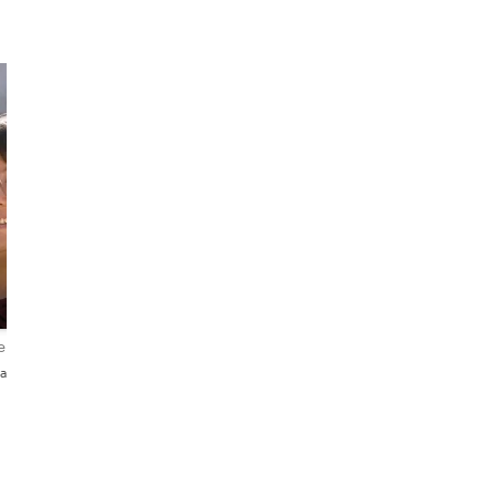
ensioni
añol