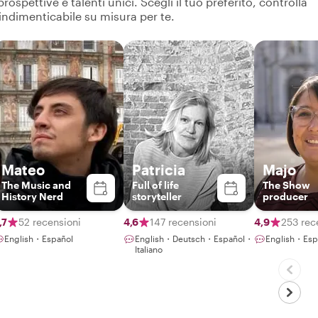
spettive e talenti unici. Scegli il tuo preferito, controlla
 indimenticabile su misura per te.
Mateo
Patricia
Majo
The Music and
Full of life
The Show
History Nerd
storyteller
producer
,7
52 recensioni
4,6
147 recensioni
4,9
253 rec
English・Español
English・Deutsch・Español・
English・Esp
Italiano