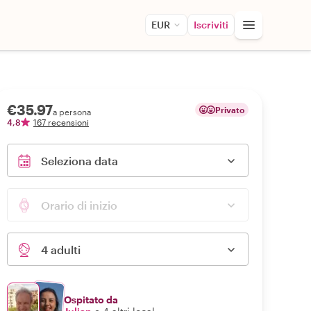
EUR
Iscriviti
€35.97
Privato
a persona
4,8
167 recensioni
Seleziona data
Orario di inizio
4 adulti
Ospitato da