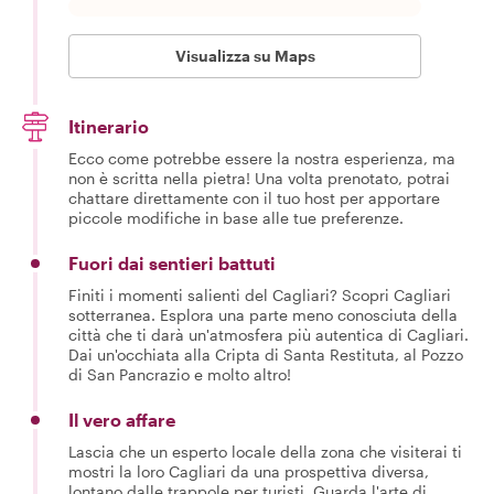
Visualizza su Maps
Itinerario
Ecco come potrebbe essere la nostra esperienza, ma
non è scritta nella pietra! Una volta prenotato, potrai
chattare direttamente con il tuo host per apportare
piccole modifiche in base alle tue preferenze.
Fuori dai sentieri battuti
Finiti i momenti salienti del Cagliari? Scopri Cagliari
sotterranea. Esplora una parte meno conosciuta della
città che ti darà un'atmosfera più autentica di Cagliari.
Dai un'occhiata alla Cripta di Santa Restituta, al Pozzo
di San Pancrazio e molto altro!
Il vero affare
Lascia che un esperto locale della zona che visiterai ti
mostri la loro Cagliari da una prospettiva diversa,
lontano dalle trappole per turisti. Guarda l'arte di