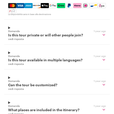
Mastercard, Visa, Amex, Discover, Apple Pay, Google Pay
La disponibilità varia in base alla destinazione
Domanda
1 year ago
Is this tour private or will other people join?
vedi risposta
Domanda
1 year ago
Is this tour available in multiple languages?
vedi risposta
Domanda
1 year ago
Can the tour be customized?
vedi risposta
Domanda
1 year ago
What places are included in the itinerary?
vedi risposta