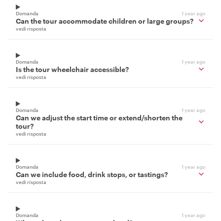
Domanda
1 year ago
Can the tour accommodate children or large groups?
vedi risposta
Domanda
1 year ago
Is the tour wheelchair accessible?
vedi risposta
Domanda
1 year ago
Can we adjust the start time or extend/shorten the
tour?
vedi risposta
Domanda
1 year ago
Can we include food, drink stops, or tastings?
vedi risposta
Domanda
1 year ago