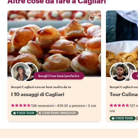
Altre cose da fare a
Cagliari
Scegli il tuo local preferito
Scopri Cagliari con un host scelto da te
Scopri Cagliari co
I 10 assaggi di Cagliari
Tour Culinar
•
•
128 recensioni
€91.91
a persona
3 ore
127 r
ore
FOOD TOUR
CONFERMA IMMEDIATA
FOOD TOUR