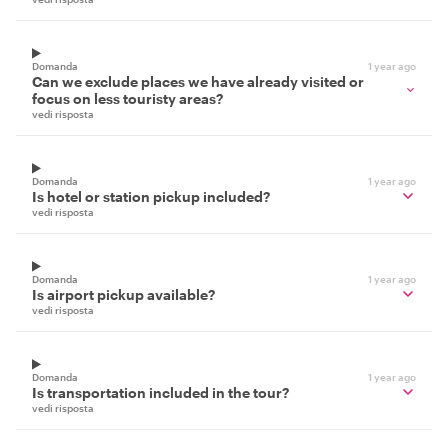
Domanda
1 year ago
Can we exclude places we have already visited or
focus on less touristy areas?
vedi risposta
Domanda
1 year ago
Is hotel or station pickup included?
vedi risposta
Domanda
1 year ago
Is airport pickup available?
vedi risposta
Domanda
1 year ago
Is transportation included in the tour?
vedi risposta