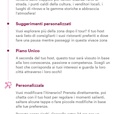
strada, i punti caldi della cultura, i venditori locali, i
luoghi di ritrovo e le gemme storiche e abbraccia
l'atmosfera!
Suggerimenti personalizzati
Vuoi esplorare più della zona dopo il tour? Il tuo host
sarà lieto di consigliarti i suoi ristoranti preferiti e dove
fare una pausa mentre passeggi in questa vivace zona
Piano Unico
A seconda del tuo host, questo tour sarà vissuto in base
alla loro conoscenza, passione e competenza. Scegli un
host che corrisponda ai tuoi interessi e guarda la loro
città attraverso i loro occhi!
Personalizzala
Vuoi modificare l'itinerario? Prenota direttamente, poi
chatta con il tuo host per regolare i momenti salienti,
saltare alcune tappe o fare piccole modifiche in base
alle tue preferenze.
Prenota senza rischi. Cancella entro 24 ore per un