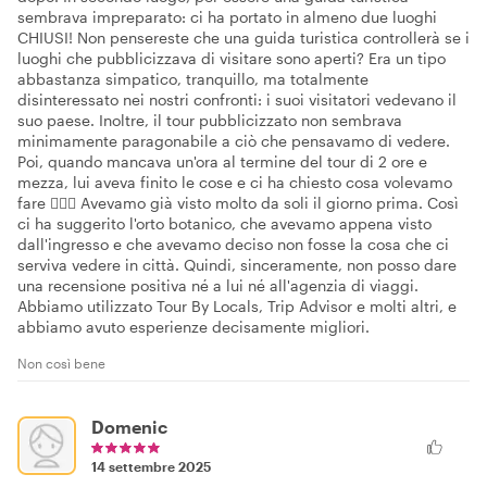
sembrava impreparato: ci ha portato in almeno due luoghi
CHIUSI! Non pensereste che una guida turistica controllerà se i
luoghi che pubblicizzava di visitare sono aperti? Era un tipo
abbastanza simpatico, tranquillo, ma totalmente
disinteressato nei nostri confronti: i suoi visitatori vedevano il
suo paese. Inoltre, il tour pubblicizzato non sembrava
minimamente paragonabile a ciò che pensavamo di vedere.
Poi, quando mancava un'ora al termine del tour di 2 ore e
mezza, lui aveva finito le cose e ci ha chiesto cosa volevamo
fare 🤷🏻‍♀️ Avevamo già visto molto da soli il giorno prima. Così
ci ha suggerito l'orto botanico, che avevamo appena visto
dall'ingresso e che avevamo deciso non fosse la cosa che ci
serviva vedere in città. Quindi, sinceramente, non posso dare
una recensione positiva né a lui né all'agenzia di viaggi.
Abbiamo utilizzato Tour By Locals, Trip Advisor e molti altri, e
abbiamo avuto esperienze decisamente migliori.
Non così bene
Domenic
14 settembre 2025