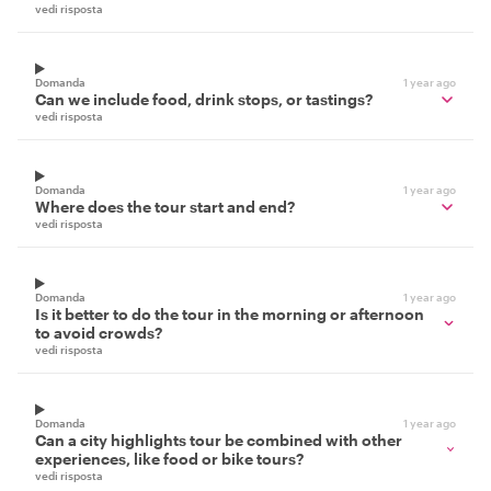
vedi risposta
Domanda
1 year ago
Can we include food, drink stops, or tastings?
vedi risposta
Domanda
1 year ago
Where does the tour start and end?
vedi risposta
Domanda
1 year ago
Is it better to do the tour in the morning or afternoon
to avoid crowds?
vedi risposta
Domanda
1 year ago
Can a city highlights tour be combined with other
experiences, like food or bike tours?
vedi risposta