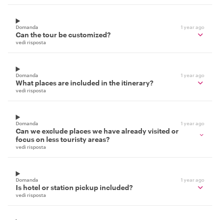
Domanda
1 year ago
Can the tour be customized?
vedi risposta
Domanda
1 year ago
What places are included in the itinerary?
vedi risposta
Domanda
1 year ago
Can we exclude places we have already visited or
focus on less touristy areas?
vedi risposta
Domanda
1 year ago
Is hotel or station pickup included?
vedi risposta