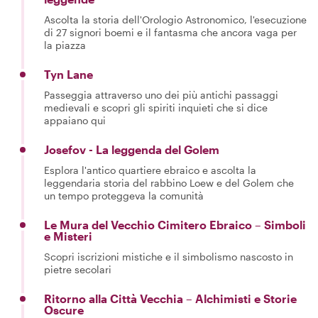
Ascolta la storia dell'Orologio Astronomico, l'esecuzione
di 27 signori boemi e il fantasma che ancora vaga per
la piazza
Tyn Lane
Passeggia attraverso uno dei più antichi passaggi
medievali e scopri gli spiriti inquieti che si dice
appaiano qui
Josefov - La leggenda del Golem
Esplora l'antico quartiere ebraico e ascolta la
leggendaria storia del rabbino Loew e del Golem che
un tempo proteggeva la comunità
Le Mura del Vecchio Cimitero Ebraico – Simboli
e Misteri
Scopri iscrizioni mistiche e il simbolismo nascosto in
pietre secolari
Ritorno alla Città Vecchia – Alchimisti e Storie
Oscure