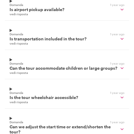
Domanda
1 year ago
Is airport pickup available?
vedi risposta
Domanda
1 year ago
Is transportation included in the tour?
vedi risposta
Domanda
1 year ago
Can the tour accommodate children or large groups?
vedi risposta
Domanda
1 year ago
Is the tour wheelchair accessible?
vedi risposta
Domanda
1 year ago
Can we adjust the start time or extend/shorten the
tour?