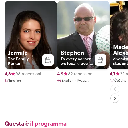
Made
Jarmila
Stephen
Alex
The Family
To every corner
chemis
Person
we locals love in
student
Prague
actress
family 
4,8
98 recensioni
4,9
82 recensioni
4,7
22 r
English
English・Русский
Čeština
Questa è
il programma