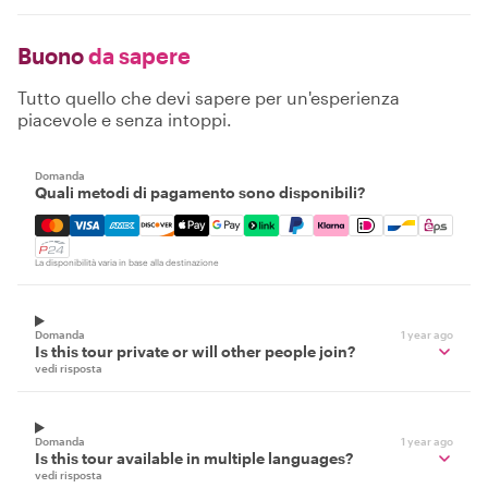
Buono
da sapere
Tutto quello che devi sapere per un'esperienza
piacevole e senza intoppi.
Domanda
Quali metodi di pagamento sono disponibili?
Mastercard, Visa, Amex, Discover, Apple Pay, Google Pay
La disponibilità varia in base alla destinazione
Domanda
1 year ago
Is this tour private or will other people join?
vedi risposta
Domanda
1 year ago
Is this tour available in multiple languages?
vedi risposta