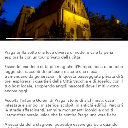
Praga brilla sotto una luce diversa di notte, e vale la pena
esplorarla con un tour privato della città.
Essendo una delle città più magiche d'Europa, ricca di antiche
leggende, racconti di fantasmi e storie che i locali
tramandano da generazioni. In questa passeggiata privata di 2
ore, esplorerai i quartieri della Città Vecchia e di Josefov con il
tuo host locale, scoprendo angoli nascosti dove i miti vivono
ancora oggi.
Ascolta l'infame Golem di Praga, storie di alchimisti, case
infestate e simboli misteriosi scolpiti in antichi edifici. Percorri
le strade affascinanti, ammira monumenti iconici e goditi
l'atmosfera serale unica che fa sentire Praga una vera fiaba.
A seconda della stagione, potrebbe essere già buio quando