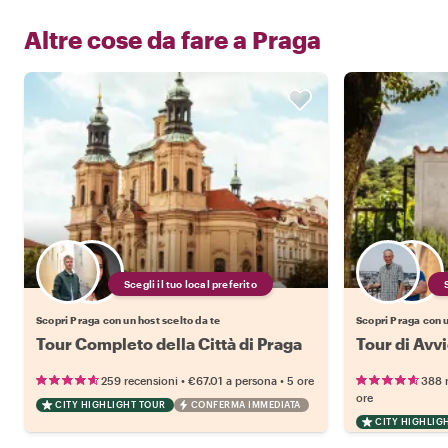
Altre cose da fare a
Praga
Scegli il tuo local preferito
Scopri Praga con un host scelto da te
Scopri Praga con u
Tour Completo della Città di Praga
Tour di Avvi
•
•
259 recensioni
€67.01
a persona
5 ore
388 
ore
CITY HIGHLIGHT TOUR
CONFERMA IMMEDIATA
CITY HIGHLIG