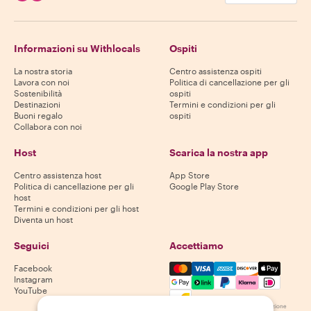
Informazioni su Withlocals
Ospiti
La nostra storia
Centro assistenza ospiti
Lavora con noi
Politica di cancellazione per gli
Sostenibilità
ospiti
Destinazioni
Termini e condizioni per gli
Buoni regalo
ospiti
Collabora con noi
Host
Scarica la nostra app
Centro assistenza host
App Store
Politica di cancellazione per gli
Google Play Store
host
Termini e condizioni per gli host
Diventa un host
Seguici
Accettiamo
Mastercard, Visa, Amex, Di
Facebook
Instagram
YouTube
La disponibilità varia in base alla destinazione