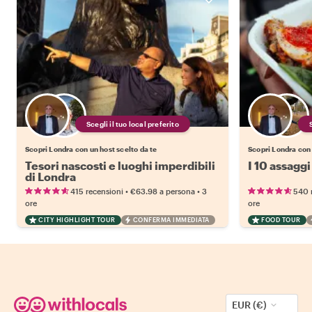
Scegli il tuo local preferito
Scopri Londra con un host scelto da te
Scopri Londra con 
Tesori nascosti e luoghi imperdibili
I 10 assaggi
di Londra
•
•
415 recensioni
€63.98
a persona
3
540 
ore
ore
CITY HIGHLIGHT TOUR
CONFERMA IMMEDIATA
FOOD TOUR
EUR (€)