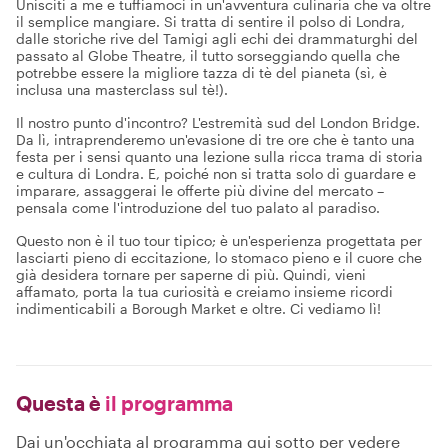
Unisciti a me e tuffiamoci in un'avventura culinaria che va oltre
il semplice mangiare. Si tratta di sentire il polso di Londra,
dalle storiche rive del Tamigi agli echi dei drammaturghi del
passato al Globe Theatre, il tutto sorseggiando quella che
potrebbe essere la migliore tazza di tè del pianeta (sì, è
inclusa una masterclass sul tè!).
Il nostro punto d'incontro? L'estremità sud del London Bridge.
Da lì, intraprenderemo un'evasione di tre ore che è tanto una
festa per i sensi quanto una lezione sulla ricca trama di storia
e cultura di Londra. E, poiché non si tratta solo di guardare e
imparare, assaggerai le offerte più divine del mercato –
pensala come l'introduzione del tuo palato al paradiso.
Questo non è il tuo tour tipico; è un'esperienza progettata per
lasciarti pieno di eccitazione, lo stomaco pieno e il cuore che
già desidera tornare per saperne di più. Quindi, vieni
affamato, porta la tua curiosità e creiamo insieme ricordi
indimenticabili a Borough Market e oltre. Ci vediamo lì!
Questa è
il programma
Dai un'occhiata al programma qui sotto per vedere