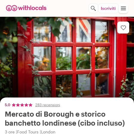
Iscriviti
5,0
283 recensioni
Mercato di Borough e storico
banchetto londinese (cibo incluso)
3 ore
Food Tours
London