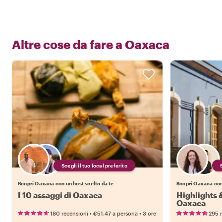
Altre cose da fare a
Oaxaca
Scegli il tuo local preferito
Scopri Oaxaca con un host scelto da te
Scopri Oaxaca con 
I 10 assaggi di Oaxaca
Highlights
Oaxaca
•
•
180 recensioni
€51.47
a persona
3 ore
295 