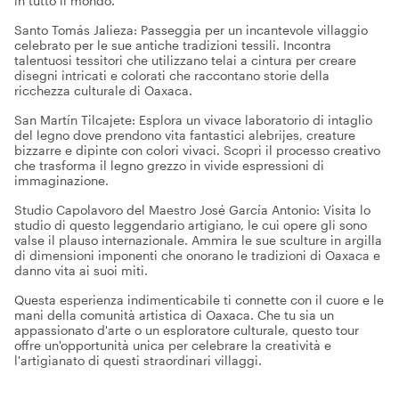
in tutto il mondo.
Santo Tomás Jalieza: Passeggia per un incantevole villaggio
celebrato per le sue antiche tradizioni tessili. Incontra
talentuosi tessitori che utilizzano telai a cintura per creare
disegni intricati e colorati che raccontano storie della
ricchezza culturale di Oaxaca.
San Martín Tilcajete: Esplora un vivace laboratorio di intaglio
del legno dove prendono vita fantastici alebrijes, creature
bizzarre e dipinte con colori vivaci. Scopri il processo creativo
che trasforma il legno grezzo in vivide espressioni di
immaginazione.
Studio Capolavoro del Maestro José García Antonio: Visita lo
studio di questo leggendario artigiano, le cui opere gli sono
valse il plauso internazionale. Ammira le sue sculture in argilla
di dimensioni imponenti che onorano le tradizioni di Oaxaca e
danno vita ai suoi miti.
Questa esperienza indimenticabile ti connette con il cuore e le
mani della comunità artistica di Oaxaca. Che tu sia un
appassionato d'arte o un esploratore culturale, questo tour
offre un'opportunità unica per celebrare la creatività e
l'artigianato di questi straordinari villaggi.