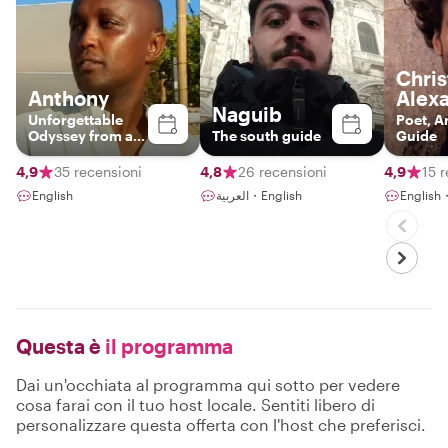
Chri
Anthony
Alex
Naguib
Unforgettable
Poet, Ar
Odyssey from a
The south guide
Guide
third perspective.
Unforgettable.
4,9
35 recensioni
4,8
26 recensioni
4,9
15 
English
العربية・English
English
Questa è
il programma
Dai un'occhiata al programma qui sotto per vedere
cosa farai con il tuo host locale. Sentiti libero di
personalizzare questa offerta con l'host che preferisci.