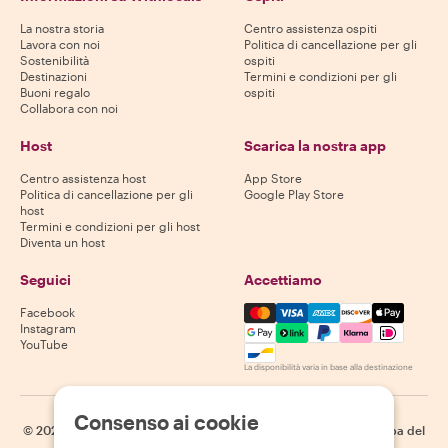
La nostra storia
Centro assistenza ospiti
Lavora con noi
Politica di cancellazione per gli
Sostenibilità
ospiti
Destinazioni
Termini e condizioni per gli
Buoni regalo
ospiti
Collabora con noi
Host
Scarica la nostra app
Centro assistenza host
App Store
Politica di cancellazione per gli
Google Play Store
host
Termini e condizioni per gli host
Diventa un host
Seguici
Accettiamo
Mastercard, Visa, Amex, Di
Facebook
Instagram
YouTube
La disponibilità varia in base alla destinazione
Consenso ai cookie
©
2026
Withlocals.com
|
Informativa sulla privacy
|
Cookie
|
Mappa del