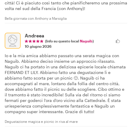
città! Ci è piaciuto così tanto che pianificheremo una prossima
volta nel sud della Francia (con Anthony)!
Bella giornata con Anthony a Marsiglia
Andreea
(Info su questo local
Naguib
)
10 giugno 2026
Io e la mia amica abbiamo passato una serata magica con
Naguib. Abbiamo deciso insieme un approccio rilassato.
Naguib ci ha portato in una deliziosa epicerie locale chiamata
FERNAND ET LILY. Abbiamo fatto una degustazione lì e
abbiamo fatto scorta per un picnic 🙂. Naguib ci ha
accompagnati al mare, lontano dalla follia del centro città,
dove abbiamo fatto il picnic su delle scogliere. Cibo ottimo e
il tramonto è stato incredibile! Sulla via del ritorno ci siamo
fermati per goderci l'ora d'oro vicino alla Cattedrale. È stata
un'esperienza complessivamente fantastica e Naguib un
compagno super interessante. Grazie di tutto!
Degustazione magica e picnic in riva al mare