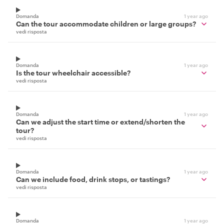
Domanda
1 year ago
Can the tour accommodate children or large groups?
vedi risposta
Domanda
1 year ago
Is the tour wheelchair accessible?
vedi risposta
Domanda
1 year ago
Can we adjust the start time or extend/shorten the
tour?
vedi risposta
Domanda
1 year ago
Can we include food, drink stops, or tastings?
vedi risposta
Domanda
1 year ago