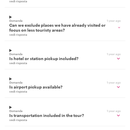
vedi risposta
Domanda
1 year ago
Can we exclude places we have already visited or
focus on less touristy areas?
vedi risposta
Domanda
1 year ago
Is hotel or station pickup included?
vedi risposta
Domanda
1 year ago
Is airport pickup available?
vedi risposta
Domanda
1 year ago
Is transportation included in the tour?
vedi risposta