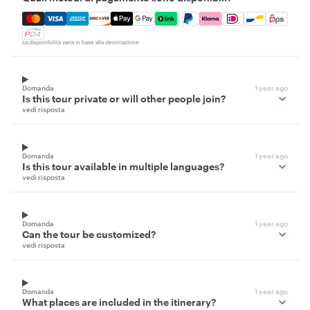
Mastercard, Visa, Amex, Discover, Apple Pay, Google Pay
La disponibilità varia in base alla destinazione
Domanda
1 year ago
Is this tour private or will other people join?
vedi risposta
Domanda
1 year ago
Is this tour available in multiple languages?
vedi risposta
Domanda
1 year ago
Can the tour be customized?
vedi risposta
Domanda
1 year ago
What places are included in the itinerary?