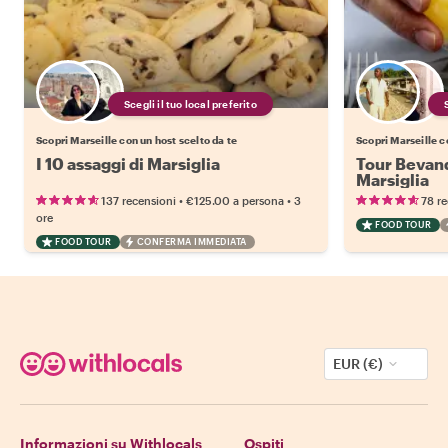
Scegli il tuo local preferito
Scopri Marseille con un host scelto da te
Scopri Marseille c
I 10 assaggi di Marsiglia
Tour Bevand
Marsiglia
•
•
137 recensioni
€125.00
a persona
3
78 re
ore
FOOD TOUR
FOOD TOUR
CONFERMA IMMEDIATA
EUR (€)
Informazioni su Withlocals
Ospiti