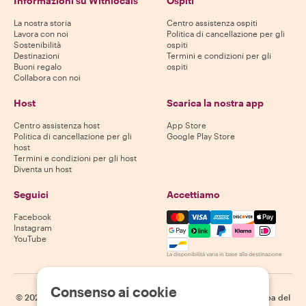
Informazioni su Withlocals
Ospiti
La nostra storia
Centro assistenza ospiti
Lavora con noi
Politica di cancellazione per gli
Sostenibilità
ospiti
Destinazioni
Termini e condizioni per gli
Buoni regalo
ospiti
Collabora con noi
Host
Scarica la nostra app
Centro assistenza host
App Store
Politica di cancellazione per gli
Google Play Store
host
Termini e condizioni per gli host
Diventa un host
Seguici
Accettiamo
Mastercard, Visa, Amex, Di
Facebook
Instagram
YouTube
La disponibilità varia in base alla destinazione
Consenso ai cookie
©
2026
Withlocals.com
|
Informativa sulla privacy
|
Cookie
|
Mappa del