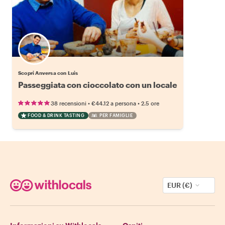
Scopri Anversa con Luis
Passeggiata con cioccolato con un locale
•
•
38 recensioni
€44.12
a persona
2.5 ore
FOOD & DRINK TASTING
PER FAMIGLIE
EUR (€)