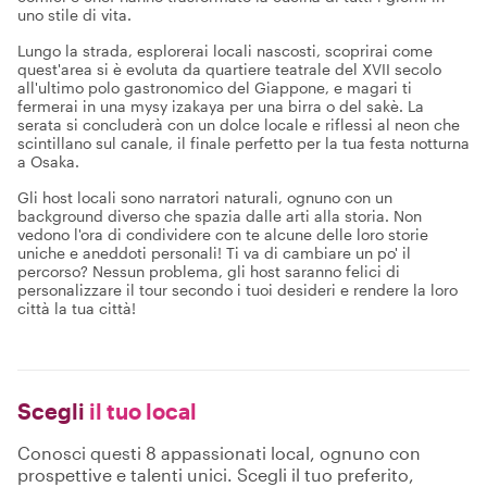
uno stile di vita.
Lungo la strada, esplorerai locali nascosti, scoprirai come
quest'area si è evoluta da quartiere teatrale del XVII secolo
all'ultimo polo gastronomico del Giappone, e magari ti
fermerai in una mysy izakaya per una birra o del sakè. La
serata si concluderà con un dolce locale e riflessi al neon che
scintillano sul canale, il finale perfetto per la tua festa notturna
a Osaka.
Gli host locali sono narratori naturali, ognuno con un
background diverso che spazia dalle arti alla storia. Non
vedono l'ora di condividere con te alcune delle loro storie
uniche e aneddoti personali! Ti va di cambiare un po' il
percorso? Nessun problema, gli host saranno felici di
personalizzare il tour secondo i tuoi desideri e rendere la loro
città la tua città!
Scegli
il tuo local
Conosci questi 8 appassionati local, ognuno con
prospettive e talenti unici. Scegli il tuo preferito,