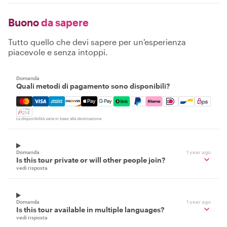
Buono
da sapere
Tutto quello che devi sapere per un'esperienza
piacevole e senza intoppi.
Domanda
Quali metodi di pagamento sono disponibili?
Mastercard, Visa, Amex, Discover, Apple Pay, Google Pay
La disponibilità varia in base alla destinazione
Domanda
1 year ago
Is this tour private or will other people join?
vedi risposta
Domanda
1 year ago
Is this tour available in multiple languages?
vedi risposta