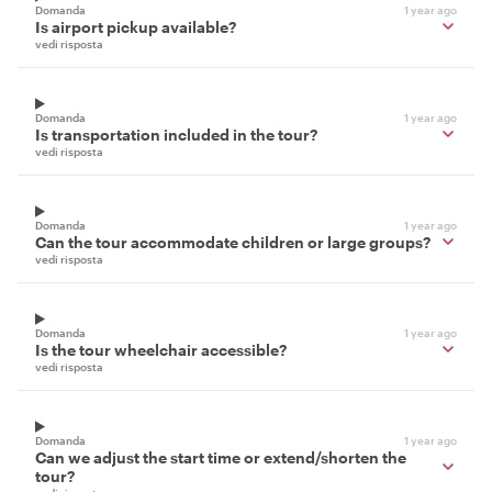
Domanda
1 year ago
Is airport pickup available?
vedi risposta
Domanda
1 year ago
Is transportation included in the tour?
vedi risposta
Domanda
1 year ago
Can the tour accommodate children or large groups?
vedi risposta
Domanda
1 year ago
Is the tour wheelchair accessible?
vedi risposta
Domanda
1 year ago
Can we adjust the start time or extend/shorten the
tour?