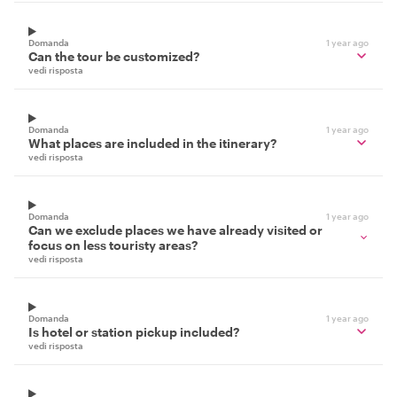
Domanda
1 year ago
Can the tour be customized?
vedi risposta
Domanda
1 year ago
What places are included in the itinerary?
vedi risposta
Domanda
1 year ago
Can we exclude places we have already visited or
focus on less touristy areas?
vedi risposta
Domanda
1 year ago
Is hotel or station pickup included?
vedi risposta