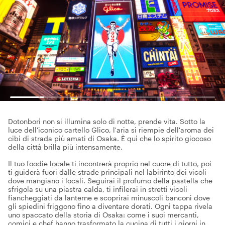
Dotonbori non si illumina solo di notte, prende vita. Sotto la
luce dell'iconico cartello Glico, l'aria si riempie dell'aroma dei
cibi di strada più amati di Osaka. È qui che lo spirito giocoso
della città brilla più intensamente.
Il tuo foodie locale ti incontrerà proprio nel cuore di tutto, poi
ti guiderà fuori dalle strade principali nel labirinto dei vicoli
dove mangiano i locali. Seguirai il profumo della pastella che
sfrigola su una piastra calda, ti infilerai in stretti vicoli
fiancheggiati da lanterne e scoprirai minuscoli banconi dove
gli spiedini friggono fino a diventare dorati. Ogni tappa rivela
uno spaccato della storia di Osaka: come i suoi mercanti,
comici e chef hanno trasformato la cucina di tutti i giorni in