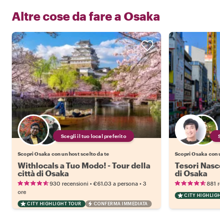
Altre cose da fare a
Osaka
Scegli il tuo local preferito
Scopri Osaka con un host scelto da te
Scopri Osaka con u
Withlocals a Tuo Modo! - Tour della
Tesori Nasc
città di Osaka
di Osaka
•
•
930 recensioni
€61.03
a persona
3
881 
ore
CITY HIGHLIG
CITY HIGHLIGHT TOUR
CONFERMA IMMEDIATA