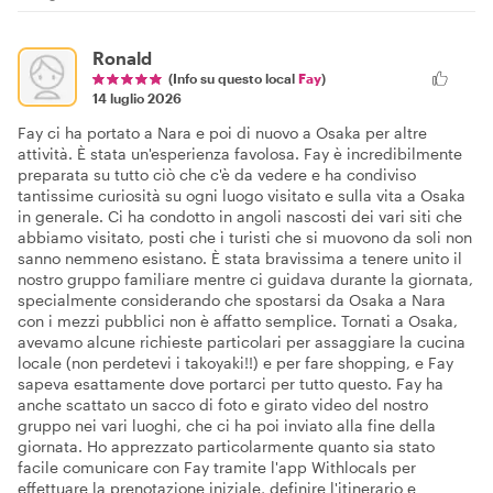
Ronald
(Info su questo local
Fay
)
14 luglio 2026
Fay ci ha portato a Nara e poi di nuovo a Osaka per altre
attività. È stata un'esperienza favolosa. Fay è incredibilmente
preparata su tutto ciò che c'è da vedere e ha condiviso
tantissime curiosità su ogni luogo visitato e sulla vita a Osaka
in generale. Ci ha condotto in angoli nascosti dei vari siti che
abbiamo visitato, posti che i turisti che si muovono da soli non
sanno nemmeno esistano. È stata bravissima a tenere unito il
nostro gruppo familiare mentre ci guidava durante la giornata,
specialmente considerando che spostarsi da Osaka a Nara
con i mezzi pubblici non è affatto semplice. Tornati a Osaka,
avevamo alcune richieste particolari per assaggiare la cucina
locale (non perdetevi i takoyaki!!) e per fare shopping, e Fay
sapeva esattamente dove portarci per tutto questo. Fay ha
anche scattato un sacco di foto e girato video del nostro
gruppo nei vari luoghi, che ci ha poi inviato alla fine della
giornata. Ho apprezzato particolarmente quanto sia stato
facile comunicare con Fay tramite l'app Withlocals per
effettuare la prenotazione iniziale, definire l'itinerario e