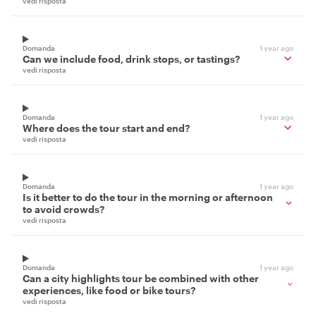
vedi risposta
Domanda
1 year ago
Can we include food, drink stops, or tastings?
vedi risposta
Domanda
1 year ago
Where does the tour start and end?
vedi risposta
Domanda
1 year ago
Is it better to do the tour in the morning or afternoon
to avoid crowds?
vedi risposta
Domanda
1 year ago
Can a city highlights tour be combined with other
experiences, like food or bike tours?
vedi risposta