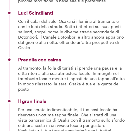
piccole modifiche in base alle tue preferenze.
Luci Scintillanti
Con il calar del sole, Osaka si illumina al tramonto e
con le luci della strada. Sotto i riflettori sui suoi punti
salienti, scopri come le diverse strade secondarie di
Dotonbori, il Canale Dotonbori e altro ancora appaiono
dal giorno alla notte, offrendo un'altra prospettiva di
Osaka
Prendila con calma
Al tramonto, la folla di turisti si prende una pausa e la
città ritorna alla sua atmosfera locale. Immergiti nel
trambusto locale mentre ti sposti da una tappa all'altra
in modo rilassato: la sera, Osaka è tua e la gente del
posto
Il gran finale
Per una serata indimenticabile, il tuo host locale ha
riservato un'ottima tappa finale. Che si tratti di una
vista panoramica di Osaka con il tramonto sullo sfondo
o di una sosta in un vivace locale per gustare
Kushikatsu, il tuo tour si concluderà con il botto!