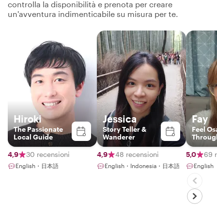
controlla la disponibilità e prenota per creare
un'avventura indimenticabile su misura per te.
Hiroki
Jessica
Fay
The Passionate
Story Teller &
Feel Os
Local Guide
Wanderer
Through
Eyes
4,9
30 recensioni
4,9
48 recensioni
5,0
69 
English・日本語
English・Indonesia・日本語
English