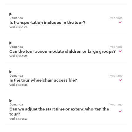
Domanda
1 year ago
Is transportation included in the tour?
vedi risposta
Domanda
1 year ago
Can the tour accommodate children or large groups?
vedi risposta
Domanda
1 year ago
Is the tour wheelchair accessible?
vedi risposta
Domanda
1 year ago
Can we adjust the start time or extend/shorten the
tour?
vedi risposta