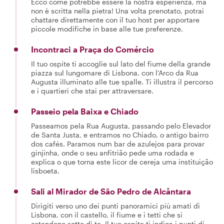
Ecco come potrebbe essere la nostra esperienza, ma
non è scritta nella pietra! Una volta prenotato, potrai
chattare direttamente con il tuo host per apportare
piccole modifiche in base alle tue preferenze.
Incontraci a Praça do Comércio
Il tuo ospite ti accoglie sul lato del fiume della grande
piazza sul lungomare di Lisbona, con l'Arco da Rua
Augusta illuminato alle tue spalle. Ti illustra il percorso
e i quartieri che stai per attraversare.
Passeio pela Baixa e Chiado
Passeamos pela Rua Augusta, passando pelo Elevador
de Santa Justa, e entramos no Chiado, o antigo bairro
dos cafés. Paramos num bar de azulejos para provar
ginjinha, onde o seu anfitrião pede uma rodada e
explica o que torna este licor de cereja uma instituição
lisboeta.
Sali al Mirador de São Pedro de Alcântara
Dirigiti verso uno dei punti panoramici più amati di
Lisbona, con il castello, il fiume e i tetti che si
estendono sotto di te. Il tuo ospite ti indica i punti di