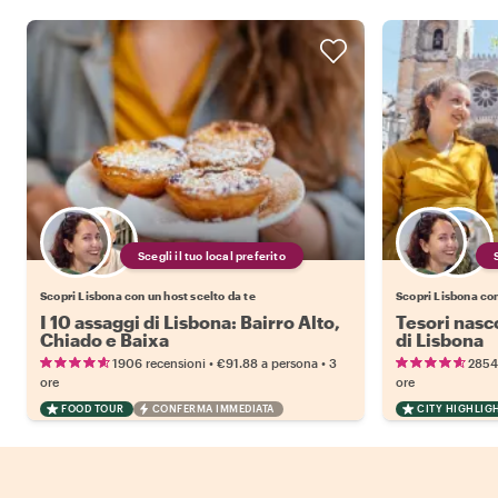
Scegli il tuo local preferito
Scopri Lisbona con un host scelto da te
Scopri Lisbona con
I 10 assaggi di Lisbona: Bairro Alto,
Tesori nasco
Chiado e Baixa
di Lisbona
•
•
1906 recensioni
€91.88
a persona
3
2854
ore
ore
FOOD TOUR
CONFERMA IMMEDIATA
CITY HIGHLIG