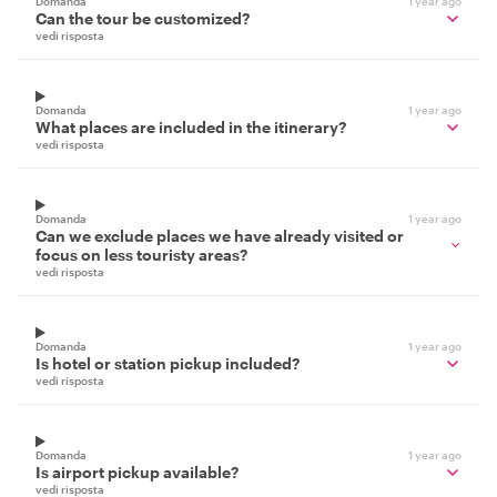
Domanda
1 year ago
Can the tour be customized?
vedi risposta
Domanda
1 year ago
What places are included in the itinerary?
vedi risposta
Domanda
1 year ago
Can we exclude places we have already visited or
focus on less touristy areas?
vedi risposta
Domanda
1 year ago
Is hotel or station pickup included?
vedi risposta
Domanda
1 year ago
Is airport pickup available?
vedi risposta