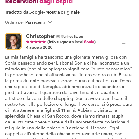
Recensioni
dagli ospiti
Tradotto da
Google
-
Mostra originale
Ordina per:
Christopher
🇺🇸
United States
(Info su questo local
Sonia
)
4 agosto 2026
La mia famiglia ha trascorso una giornata meravigliosa con
Sonia passeggiando per Lisbona! Sonia ci ha incontrato a un
miradouro (che ci ha spiegato significare “punto panoramico”
in portoghese) che si affacciava sull'intero centro città. È stata
la prima di tante piacevoli lezioni durante il nostro tour. Dopo
una rapida foto di famiglia, abbiamo iniziato a scendere a
piedi attraverso il quartiere dei divertimenti, il quartiere
artistico e la zona dello shopping. Sonia aveva pianificato il
nostro tour alla perfezione e, lungo il percorso, si è presa cura
di intrattenere mia figlia di 11 anni. Abbiamo visitato la
splendida Chiesa di San Rocco, dove siamo rimasti stupiti
dalle intricate opere d'arte e dalla sorprendente collezione di
reliquie in una delle chiese più antiche di Lisbona. Ogni
cappella all'interno della chiesa mostrava arte unica, con