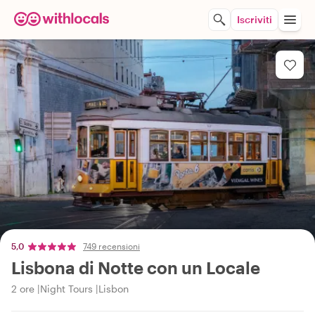
Iscriviti
5,0
749 recensioni
Lisbona di Notte con un Locale
2 ore
Night Tours
Lisbon