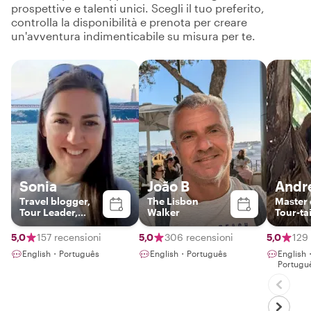
prospettive e talenti unici. Scegli il tuo preferito,
controlla la disponibilità e prenota per creare
un'avventura indimenticabile su misura per te.
Sonia
João B
Andr
Travel blogger,
The Lisbon
Master 
Tour Leader,
Walker
Tour-t
Podcast Host
5,0
157 recensioni
5,0
306 recensioni
5,0
129
English・Português
English・Português
English
Portugu