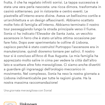
frutta, il che ha regalato infiniti sorrisi. La tappa successiva è
stata una vera perla nascosta: una ricca dimora, trasformata in
casinò sotterraneo, poi in ristorante e centro eventi. Le
piastrelle all'interno erano divine. Aveva un bellissimo cortile e
un'architettura e un design affascinanti. Abbiamo scattato
molte foto di famiglia all'interno. Abbiamo terminato il nostro
tour passeggiando lungo la strada principale verso il fiume.
Sonia ci ha indicato l'Elevador de Santa Justa, un vecchio
ascensore in ferro che è stato un'altra ottima occasione per
fare foto. Dopo aver sperimentato le colline di Lisbona,
capisco perché è stato costruito! Purtroppo l'ascensore era in
manutenzione, quindi dovremo tornare per salirci. Il nostro
tour si è concluso all'Arco di Rua Augusta. La mia famiglia ha
apprezzato molto salire in cima per vedere la città dall'altro
lato e scattare altre foto meravigliose. Ci siamo anche divertiti
a guardare gli ingranaggi dell'orologio meccanico in
movimento. Nel complesso, Sonia ha reso la nostra giornata a
Lisbona indimenticabile per tutte le ragioni giuste. Ha la
nostra massima raccomandazione!
Una giornata meravigliosa con Sonia!
Unknown