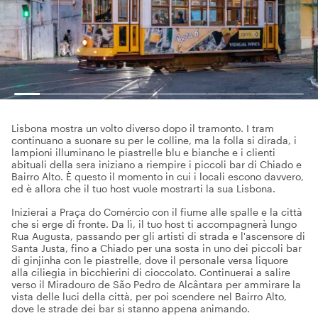
Lisbona mostra un volto diverso dopo il tramonto. I tram
continuano a suonare su per le colline, ma la folla si dirada, i
lampioni illuminano le piastrelle blu e bianche e i clienti
abituali della sera iniziano a riempire i piccoli bar di Chiado e
Bairro Alto. È questo il momento in cui i locali escono davvero,
ed è allora che il tuo host vuole mostrarti la sua Lisbona.
Inizierai a Praça do Comércio con il fiume alle spalle e la città
che si erge di fronte. Da lì, il tuo host ti accompagnerà lungo
Rua Augusta, passando per gli artisti di strada e l'ascensore di
Santa Justa, fino a Chiado per una sosta in uno dei piccoli bar
di ginjinha con le piastrelle, dove il personale versa liquore
alla ciliegia in bicchierini di cioccolato. Continuerai a salire
verso il Miradouro de São Pedro de Alcântara per ammirare la
vista delle luci della città, per poi scendere nel Bairro Alto,
dove le strade dei bar si stanno appena animando.