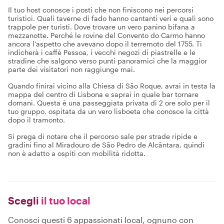
Il tuo host conosce i posti che non finiscono nei percorsi
turistici. Quali taverne di fado hanno cantanti veri e quali sono
trappole per turisti. Dove trovare un vero panino bifana a
mezzanotte. Perché le rovine del Convento do Carmo hanno
ancora l'aspetto che avevano dopo il terremoto del 1755. Ti
indicherà i caffè Pessoa, i vecchi negozi di piastrelle e le
stradine che salgono verso punti panoramici che la maggior
parte dei visitatori non raggiunge mai.
Quando finirai vicino alla Chiesa di São Roque, avrai in testa la
mappa del centro di Lisbona e saprai in quale bar tornare
domani. Questa è una passeggiata privata di 2 ore solo per il
tuo gruppo, ospitata da un vero lisboeta che conosce la città
dopo il tramonto.
Si prega di notare che il percorso sale per strade ripide e
gradini fino al Miradouro de São Pedro de Alcântara, quindi
non è adatto a ospiti con mobilità ridotta.
Scegli
il tuo local
Conosci questi 6 appassionati local, ognuno con