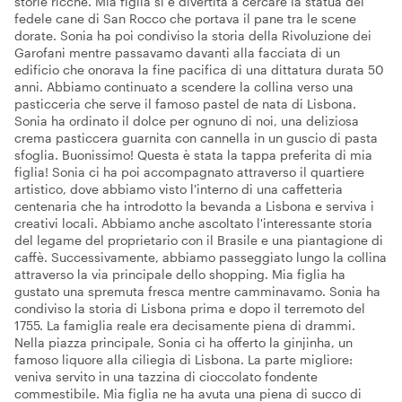
storie ricche. Mia figlia si è divertita a cercare la statua del
fedele cane di San Rocco che portava il pane tra le scene
dorate. Sonia ha poi condiviso la storia della Rivoluzione dei
Garofani mentre passavamo davanti alla facciata di un
edificio che onorava la fine pacifica di una dittatura durata 50
anni. Abbiamo continuato a scendere la collina verso una
pasticceria che serve il famoso pastel de nata di Lisbona.
Sonia ha ordinato il dolce per ognuno di noi, una deliziosa
crema pasticcera guarnita con cannella in un guscio di pasta
sfoglia. Buonissimo! Questa è stata la tappa preferita di mia
figlia! Sonia ci ha poi accompagnato attraverso il quartiere
artistico, dove abbiamo visto l'interno di una caffetteria
centenaria che ha introdotto la bevanda a Lisbona e serviva i
creativi locali. Abbiamo anche ascoltato l'interessante storia
del legame del proprietario con il Brasile e una piantagione di
caffè. Successivamente, abbiamo passeggiato lungo la collina
attraverso la via principale dello shopping. Mia figlia ha
gustato una spremuta fresca mentre camminavamo. Sonia ha
condiviso la storia di Lisbona prima e dopo il terremoto del
1755. La famiglia reale era decisamente piena di drammi.
Nella piazza principale, Sonia ci ha offerto la ginjinha, un
famoso liquore alla ciliegia di Lisbona. La parte migliore:
veniva servito in una tazzina di cioccolato fondente
commestibile. Mia figlia ne ha avuta una piena di succo di