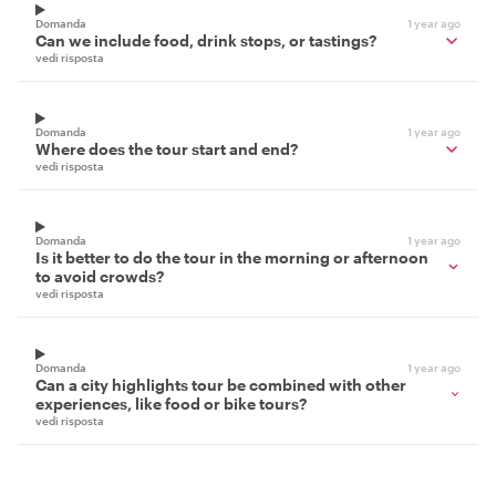
Domanda
1 year ago
Can we include food, drink stops, or tastings?
vedi risposta
Domanda
1 year ago
Where does the tour start and end?
vedi risposta
Domanda
1 year ago
Is it better to do the tour in the morning or afternoon
to avoid crowds?
vedi risposta
Domanda
1 year ago
Can a city highlights tour be combined with other
experiences, like food or bike tours?
vedi risposta