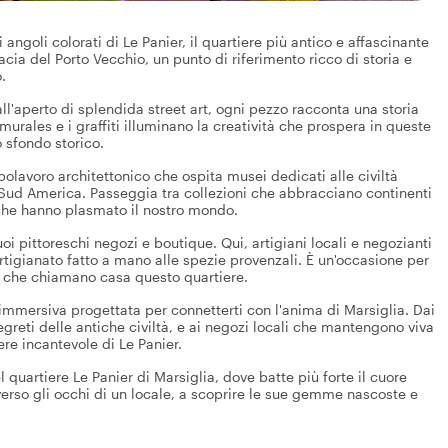
 angoli colorati di Le Panier, il quartiere più antico e affascinante
acia del Porto Vecchio, un punto di riferimento ricco di storia e
.
ll'aperto di splendida street art, ogni pezzo racconta una storia
 murales e i graffiti illuminano la creatività che prospera in queste
 sfondo storico.
apolavoro architettonico che ospita musei dedicati alle civiltà
el Sud America. Passeggia tra collezioni che abbracciano continenti
 che hanno plasmato il nostro mondo.
uoi pittoreschi negozi e boutique. Qui, artigiani locali e negozianti
artigianato fatto a mano alle spezie provenzali. È un'occasione per
ne che chiamano casa questo quartiere.
immersiva progettata per connetterti con l'anima di Marsiglia. Dai
egreti delle antiche civiltà, e ai negozi locali che mantengono viva
ere incantevole di Le Panier.
el quartiere Le Panier di Marsiglia, dove batte più forte il cuore
raverso gli occhi di un locale, a scoprire le sue gemme nascoste e