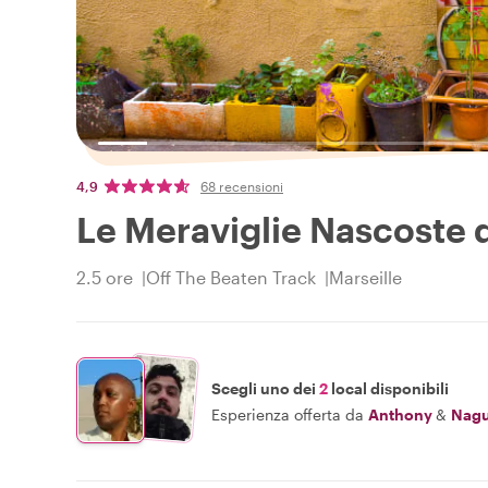
4,9
68 recensioni
Le Meraviglie Nascoste di
2.5 ore
Off The Beaten Track
Marseille
Scegli uno dei
2
local disponibili
Esperienza offerta da
Anthony
&
Nagu