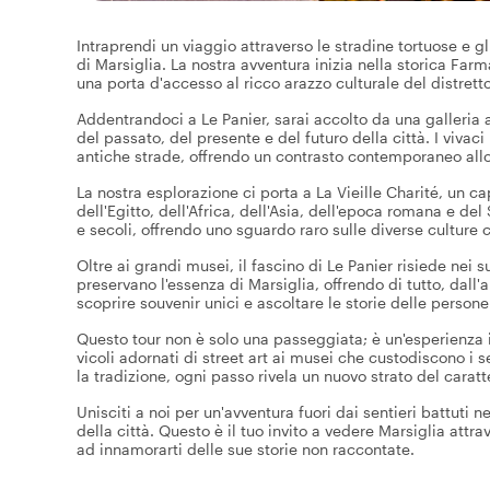
Intraprendi un viaggio attraverso le stradine tortuose e gli
di Marsiglia. La nostra avventura inizia nella storica Farm
una porta d'accesso al ricco arazzo culturale del distretto
Addentrandoci a Le Panier, sarai accolto da una galleria a
del passato, del presente e del futuro della città. I vivaci
antiche strade, offrendo un contrasto contemporaneo allo
La nostra esplorazione ci porta a La Vieille Charité, un c
dell'Egitto, dell'Africa, dell'Asia, dell'epoca romana e d
e secoli, offrendo uno sguardo raro sulle diverse culture
Oltre ai grandi musei, il fascino di Le Panier risiede nei s
preservano l'essenza di Marsiglia, offrendo di tutto, dall'
scoprire souvenir unici e ascoltare le storie delle perso
Questo tour non è solo una passeggiata; è un'esperienza 
vicoli adornati di street art ai musei che custodiscono i s
la tradizione, ogni passo rivela un nuovo strato del caratt
Unisciti a noi per un'avventura fuori dai sentieri battuti n
della città. Questo è il tuo invito a vedere Marsiglia att
ad innamorarti delle sue storie non raccontate.