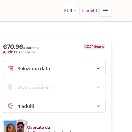
EUR
Iscriviti
€70.96
Privato
a persona
4,9
68 recensioni
Seleziona data
Orario di inizio
4 adulti
Ospitato da