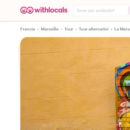
Dove stai andando?
Francia
›
Marseille
›
Tour
›
Tour alternativi
›
Le Merav