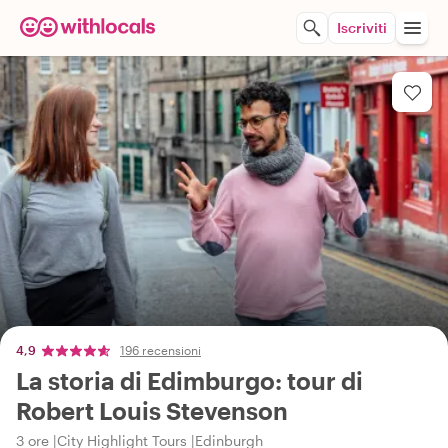
Iscriviti
4,9
196 recensioni
La storia di Edimburgo: tour di
Robert Louis Stevenson
3 ore
City Highlight Tours
Edinburgh