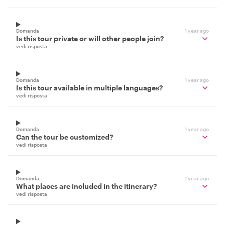
Domanda
1 year ago
Is this tour private or will other people join?
vedi risposta
Domanda
1 year ago
Is this tour available in multiple languages?
vedi risposta
Domanda
1 year ago
Can the tour be customized?
vedi risposta
Domanda
1 year ago
What places are included in the itinerary?
vedi risposta