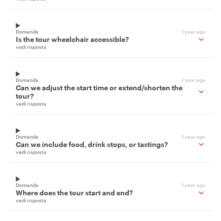
Domanda
1 year ago
Is the tour wheelchair accessible?
vedi risposta
Domanda
1 year ago
Can we adjust the start time or extend/shorten the
tour?
vedi risposta
Domanda
1 year ago
Can we include food, drink stops, or tastings?
vedi risposta
Domanda
1 year ago
Where does the tour start and end?
vedi risposta