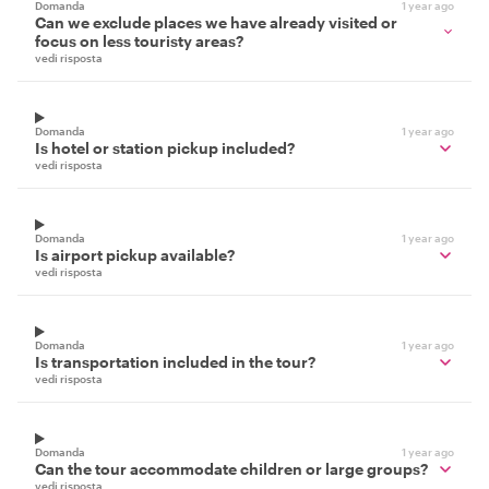
Domanda
1 year ago
Can we exclude places we have already visited or
focus on less touristy areas?
vedi risposta
Domanda
1 year ago
Is hotel or station pickup included?
vedi risposta
Domanda
1 year ago
Is airport pickup available?
vedi risposta
Domanda
1 year ago
Is transportation included in the tour?
vedi risposta
Domanda
1 year ago
Can the tour accommodate children or large groups?
vedi risposta