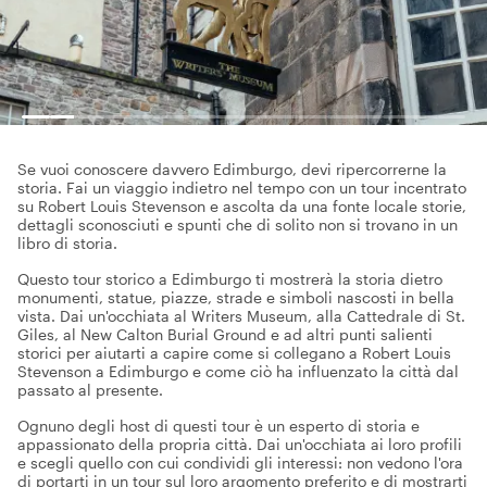
Se vuoi conoscere davvero Edimburgo, devi ripercorrerne la
storia. Fai un viaggio indietro nel tempo con un tour incentrato
su Robert Louis Stevenson e ascolta da una fonte locale storie,
dettagli sconosciuti e spunti che di solito non si trovano in un
libro di storia.
Questo tour storico a Edimburgo ti mostrerà la storia dietro
monumenti, statue, piazze, strade e simboli nascosti in bella
vista. Dai un'occhiata al Writers Museum, alla Cattedrale di St.
Giles, al New Calton Burial Ground e ad altri punti salienti
storici per aiutarti a capire come si collegano a Robert Louis
Stevenson a Edimburgo e come ciò ha influenzato la città dal
passato al presente.
Ognuno degli host di questi tour è un esperto di storia e
appassionato della propria città. Dai un'occhiata ai loro profili
e scegli quello con cui condividi gli interessi: non vedono l'ora
di portarti in un tour sul loro argomento preferito e di mostrarti