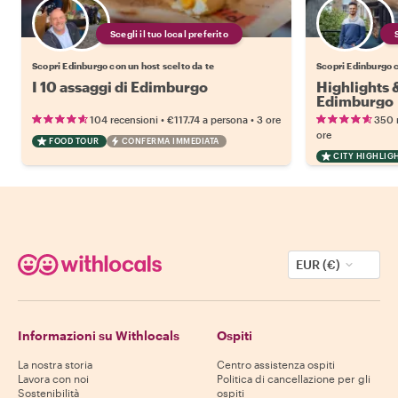
Scegli il tuo local preferito
Scopri Edinburgo con un host scelto da te
Scopri Edinburgo c
I 10 assaggi di Edimburgo
Highlights 
Edimburgo
•
•
104 recensioni
€117.74
a persona
3 ore
350 
ore
FOOD TOUR
CONFERMA IMMEDIATA
CITY HIGHLIG
EUR (€)
Informazioni su Withlocals
Ospiti
La nostra storia
Centro assistenza ospiti
Lavora con noi
Politica di cancellazione per gli
Sostenibilità
ospiti