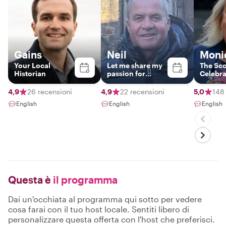
Gains
Neil
Moni
Your Local
Let me share my
The Sco
Historian
passion for
Celebr
Edinburgh with
you!
4,9
26 recensioni
4,9
22 recensioni
5,0
148
English
English
English
Questa è
il programma
Dai un'occhiata al programma qui sotto per vedere
cosa farai con il tuo host locale. Sentiti libero di
personalizzare questa offerta con l'host che preferisci.