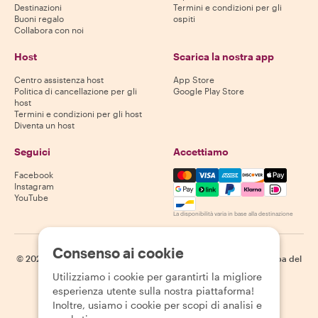
Destinazioni
Termini e condizioni per gli
Buoni regalo
ospiti
Collabora con noi
Host
Scarica la nostra app
Centro assistenza host
App Store
Politica di cancellazione per gli
Google Play Store
host
Termini e condizioni per gli host
Diventa un host
Seguici
Accettiamo
Mastercard, Visa, Amex, Di
Facebook
Instagram
YouTube
La disponibilità varia in base alla destinazione
Consenso ai cookie
©
2026
Withlocals.com
|
Informativa sulla privacy
|
Cookie
|
Mappa del
sito
Utilizziamo i cookie per garantirti la migliore
esperienza utente sulla nostra piattaforma!
Inoltre, usiamo i cookie per scopi di analisi e