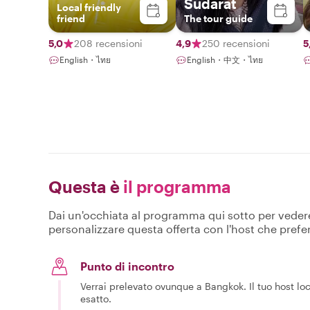
Sudarat
Local friendly
friend
The tour guide
5,0
208 recensioni
4,9
250 recensioni
5
English・ไทย
English・中文・ไทย
Questa è
il programma
Dai un'occhiata al programma qui sotto per vedere c
personalizzare questa offerta con l'host che prefer
Punto di incontro
Verrai prelevato ovunque a Bangkok. Il tuo host loca
esatto.