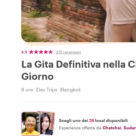
4,9
370 recensioni
La Gita Definitiva nella 
Giorno
8 ore
Day Trips
Bangkok
Scegli uno dei
26
local disponibili
Esperienza offerta da
Chatchai
,
Sudar