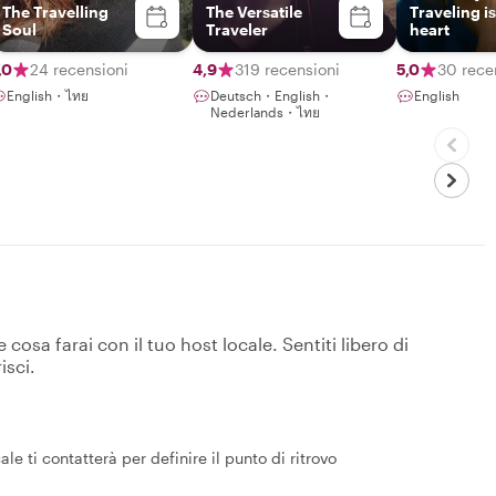
The Travelling
The Versatile
Traveling is
Soul
Traveler
heart
,0
24 recensioni
4,9
319 recensioni
5,0
30 rece
English・ไทย
Deutsch・English・
English
Nederlands・ไทย
osa farai con il tuo host locale. Sentiti libero di
isci.
le ti contatterà per definire il punto di ritrovo