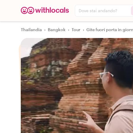
Dove stai andando?
Thailandia
›
Bangkok
›
Tour
›
Gite fuori porta in gior