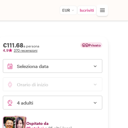
EUR
Iscriviti
€111.68
Privato
a persona
4,9
370 recensioni
Seleziona data
Orario di inizio
4 adulti
Ospitato da