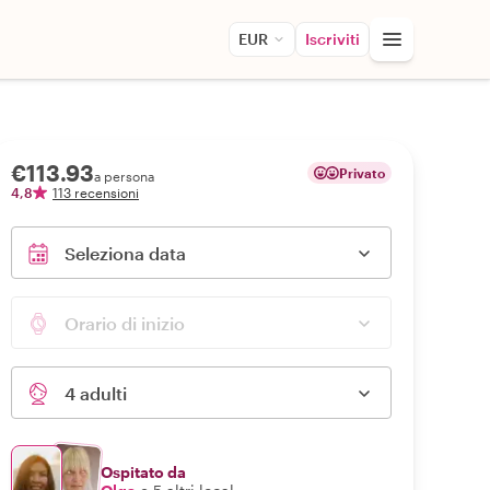
EUR
Iscriviti
€113.93
Privato
a persona
4,8
113 recensioni
Seleziona data
Orario di inizio
4 adulti
Ospitato da