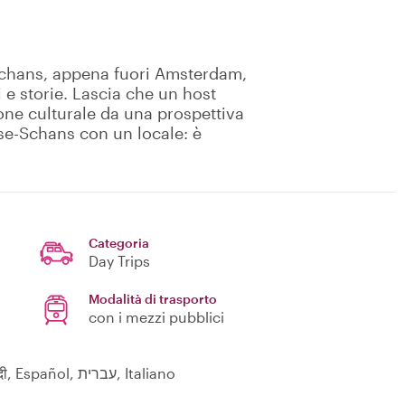
-Schans, appena fuori Amsterdam,
 e storie. Lascia che un host
ione culturale da una prospettiva
nse-Schans con un locale: è
Categoria
Day Trips
Modalità di trasporto
con i mezzi pubblici
English, Русский, Nederlands, Deutsch, हिन्दी, Español, עברית, Italiano