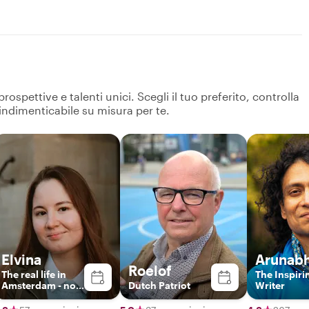
spettive e talenti unici. Scegli il tuo preferito, controlla
 indimenticabile su misura per te.
Elvina
Arunab
Roelof
The real life in
The Inspiri
Amsterdam - no
Dutch Patriot
Writer
boring historical
lectures