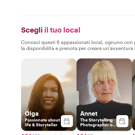
Scegli
il tuo local
Conosci questi 6 appassionati local, ognuno con pro
la disponibilità e prenota per creare un'avventura
Olga
Annet
Passionate about
The Storytelling
life & Storyteller
Photographer of
Amsterdam