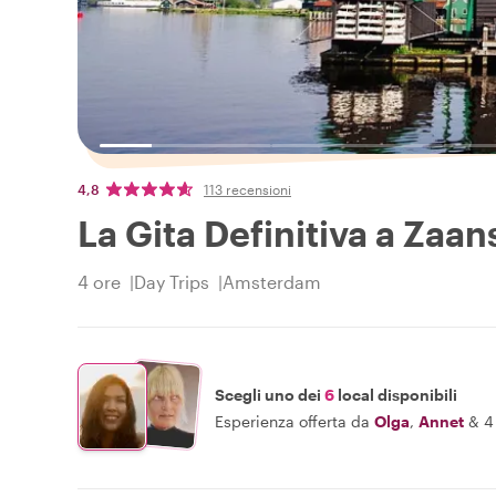
4,8
113 recensioni
La Gita Definitiva a Zaa
4 ore
Day Trips
Amsterdam
Scegli uno dei
6
local disponibili
Esperienza offerta da
Olga
,
Annet
&
4