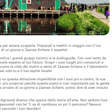
er essere scoperta. Preparati e mettiti in viaggio con il tuo
ta di un giorno a Zaanse-Schans ti aspetta!
ntica i grandi gruppi turistici e le audioguide. Con così tanto da
ale esperto al tuo fianco. Scopri i suoi luoghi più conosciuti e
come la città dei mulini a vento di Zaanse-Schans e il laboratorio
ei solo tu e il tuo ospite locale!
o su questa attrazione imperdibile con i suoi pro e contro, la sua
ri, più scoprirai perché questo posto è così importante per la gente
ta privata di un giorno a Zaanse-Schans, potrai dire di aver vissuto
ackground diverso che spazia dalla storia all'arte. Non vedono l'ora
personali con te! Ti va di cambiare un po' il percorso? Nessun
r secondo i tuoi desideri!