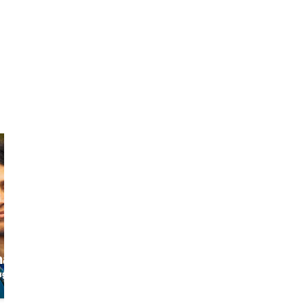
ha
Joe (Joram)
ng
The happy
skipper