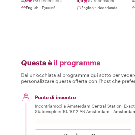
4,9
160 recensioni
4,9
57 recensioni
4
English・Русский
English・Nederlands
Questa è
il programma
Dai un'occhiata al programma qui sotto per vedere c
personalizzare questa offerta con l'host che prefer
Punto di incontro
Incontriamoci a Amsterdam Central Station. Exact s
Stationsplein 10, 1012 AB Amsterdam - Amsterdam p