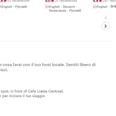
,8
57 recensioni
5,0
37 recensioni
4,8
267 rec
English・Русский
English・Deutsch・
English・हिन्द
Nederlands・Русский
osa farai con il tuo host locale. Sentiti libero di
isci.
pot: in front of Cafe Loetje Centraal,
er iniziare il tuo viaggio