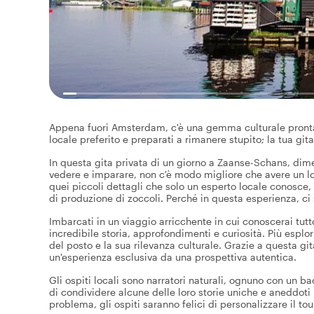
Appena fuori Amsterdam, c'è una gemma culturale pronta p
locale preferito e preparati a rimanere stupito; la tua gi
In questa gita privata di un giorno a Zaanse-Schans, dime
vedere e imparare, non c'è modo migliore che avere un loc
quei piccoli dettagli che solo un esperto locale conosce, 
di produzione di zoccoli. Perché in questa esperienza, ci s
Imbarcati in un viaggio arricchente in cui conoscerai tutt
incredibile storia, approfondimenti e curiosità. Più esplo
del posto e la sua rilevanza culturale. Grazie a questa gi
un'esperienza esclusiva da una prospettiva autentica.
Gli ospiti locali sono narratori naturali, ognuno con un b
di condividere alcune delle loro storie uniche e aneddoti 
problema, gli ospiti saranno felici di personalizzare il tou