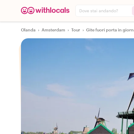
Dove stai andando?
Olanda
›
Amsterdam
›
Tour
›
Gite fuori porta in gior