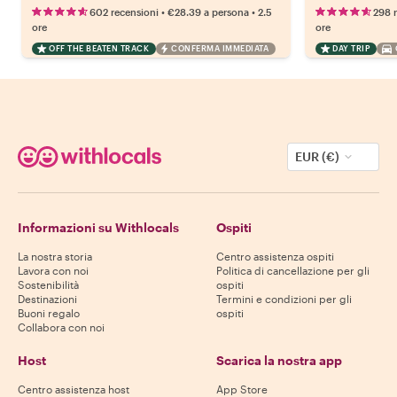
•
•
602 recensioni
€28.39
a persona
2.5
298 
ore
ore
OFF THE BEATEN TRACK
CONFERMA IMMEDIATA
DAY TRIP
EUR (€)
Informazioni su Withlocals
Ospiti
La nostra storia
Centro assistenza ospiti
Lavora con noi
Politica di cancellazione per gli
Sostenibilità
ospiti
Destinazioni
Termini e condizioni per gli
Buoni regalo
ospiti
Collabora con noi
Host
Scarica la nostra app
Centro assistenza host
App Store