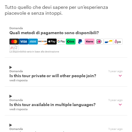
Tutto quello che devi sapere per un'esperienza
piacevole e senza intoppi.
Domanda
Quali metodi di pagamento sono disponibili?
Mastercard, Visa, Amex, Discover, Apple Pay, Google Pay
La disponibilità varia in base alla destinazione
Domanda
1 year ago
Is this tour private or will other people join?
vedi risposta
Domanda
1 year ago
Is this tour available in multiple languages?
vedi risposta
Domanda
1 year ago