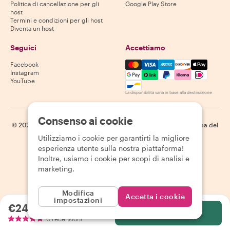
Politica di cancellazione per gli
Google Play Store
host
Termini e condizioni per gli host
Diventa un host
Seguici
Accettiamo
Mastercard, Visa, Amex, Di
Facebook
Instagram
YouTube
La disponibilità varia in base alla destinazione
Consenso ai cookie
©
2026
Withlocals.com
|
Informativa sulla privacy
|
Cookie
|
Mappa del
sito
Utilizziamo i cookie per garantirti la migliore
esperienza utente sulla nostra piattaforma!
Inoltre, usiamo i cookie per scopi di analisi e
marketing.
Modifica
Accetta i cookie
impostazioni
€244.12
a persona
Seleziona
0 recensioni