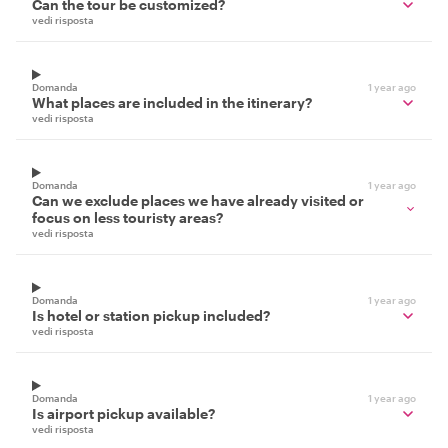
Can the tour be customized?
vedi risposta
Domanda
1 year ago
What places are included in the itinerary?
vedi risposta
Domanda
1 year ago
Can we exclude places we have already visited or
focus on less touristy areas?
vedi risposta
Domanda
1 year ago
Is hotel or station pickup included?
vedi risposta
Domanda
1 year ago
Is airport pickup available?
vedi risposta