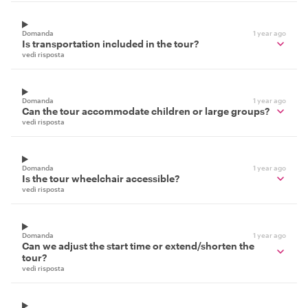
Domanda
1 year ago
Is transportation included in the tour?
vedi risposta
Domanda
1 year ago
Can the tour accommodate children or large groups?
vedi risposta
Domanda
1 year ago
Is the tour wheelchair accessible?
vedi risposta
Domanda
1 year ago
Can we adjust the start time or extend/shorten the
tour?
vedi risposta