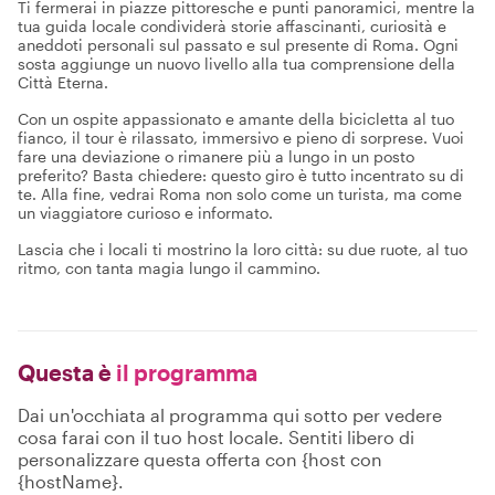
Ti fermerai in piazze pittoresche e punti panoramici, mentre la
tua guida locale condividerà storie affascinanti, curiosità e
aneddoti personali sul passato e sul presente di Roma. Ogni
sosta aggiunge un nuovo livello alla tua comprensione della
Città Eterna.
Con un ospite appassionato e amante della bicicletta al tuo
fianco, il tour è rilassato, immersivo e pieno di sorprese. Vuoi
fare una deviazione o rimanere più a lungo in un posto
preferito? Basta chiedere: questo giro è tutto incentrato su di
te. Alla fine, vedrai Roma non solo come un turista, ma come
un viaggiatore curioso e informato.
Lascia che i locali ti mostrino la loro città: su due ruote, al tuo
ritmo, con tanta magia lungo il cammino.
Questa è
il programma
Dai un'occhiata al programma qui sotto per vedere
cosa farai con il tuo host locale. Sentiti libero di
personalizzare questa offerta con {host con
{hostName}.