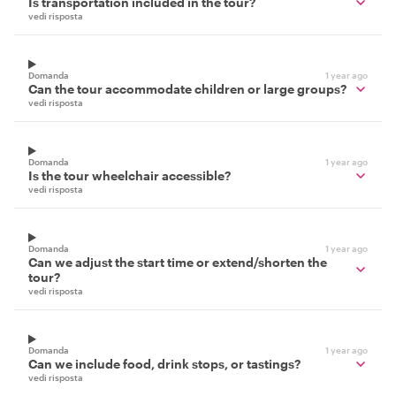
Is transportation included in the tour?
vedi risposta
Domanda
1 year ago
Can the tour accommodate children or large groups?
vedi risposta
Domanda
1 year ago
Is the tour wheelchair accessible?
vedi risposta
Domanda
1 year ago
Can we adjust the start time or extend/shorten the
tour?
vedi risposta
Domanda
1 year ago
Can we include food, drink stops, or tastings?
vedi risposta