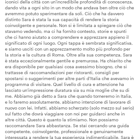
iconici della città con un'incredibile profondità di conoscenza,
dando vita a ogni sito in un modo che andava ben oltre ciò che
avremmo potuto sperimentare da soli. Ciò che ha davvero
distinto Sara è stata la sua capacità di rendere la storia
coinvolgente e personale. Non si è limitata a spiegare ciò che
stavamo vedendo, ma ci ha fornito contesto, storie e spunti
che ci hanno aiutato a comprendere e apprezzare appieno il
significato di ogni luogo. Ogni tappa è sembrata significativa,
e siamo usciti con un apprezzamento molto più profondo per
la storia e la cultura di Roma. Oltre alla sua competenza, Sara
è stata eccezionalmente gentile e premurosa. Ha chiarito che
era disponibile per qualsiasi cosa avessimo bisogno, che si
trattasse di raccomandazioni per ristoranti, consigli per
spostarsi o suggerimenti per altre parti d'Italia che avevamo in
programma di visitare. Quel livello di cura e attenzione ha
lasciato un'impressione duratura sia su mia moglie che su di
me. Abbiamo già detto a Sara che quando torneremo in Italia,
e lo faremo assolutamente, abbiamo intenzione di lavorare di
nuovo con lei. Infatti, abbiamo scherzato (solo mezzo sul serio)
sul fatto che dovrà viaggiare con noi per guidarci anche in
altre città. Questo è quanto la stimiamo. Non possiamo
raccomandare Sara abbastanza. Se stai cercando una guida
competente, coinvolgente, professionale e genuinamente
interessata a rendere la tua esperienza indimenticabile, Sara è