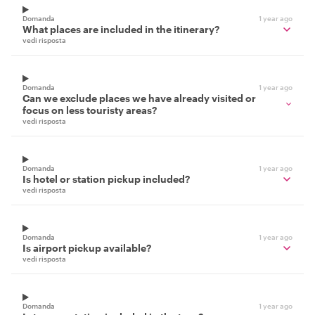
Domanda
1 year ago
What places are included in the itinerary?
vedi risposta
Domanda
1 year ago
Can we exclude places we have already visited or
focus on less touristy areas?
vedi risposta
Domanda
1 year ago
Is hotel or station pickup included?
vedi risposta
Domanda
1 year ago
Is airport pickup available?
vedi risposta
Domanda
1 year ago