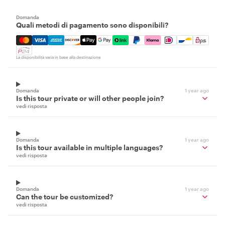
Domanda
Quali metodi di pagamento sono disponibili?
Mastercard, Visa, Amex, Discover, Apple Pay, Google Pay
La disponibilità varia in base alla destinazione
Domanda
1 year ago
Is this tour private or will other people join?
vedi risposta
Domanda
1 year ago
Is this tour available in multiple languages?
vedi risposta
Domanda
1 year ago
Can the tour be customized?
vedi risposta