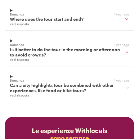
Domanda
1 year ago
Where does the tour start and end?
vedi risposta
Domanda
1 year ago
Is it better to do the tour in the morning or afternoon
to avoid crowds?
vedi risposta
Domanda
1 year ago
Can a city highlights tour be combined with other
experiences, like food or bike tours?
vedi risposta
Le esperienze Withlocals
sono sempre