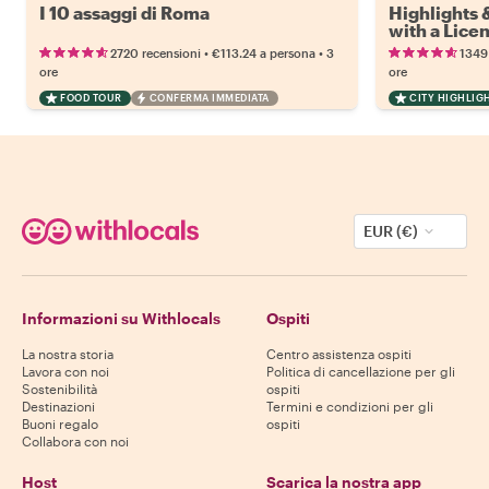
I 10 assaggi di Roma
Highlights
with a Lice
•
•
2720 recensioni
€113.24
a persona
3
1349
ore
ore
FOOD TOUR
CONFERMA IMMEDIATA
CITY HIGHLIG
EUR (€)
Informazioni su Withlocals
Ospiti
La nostra storia
Centro assistenza ospiti
Lavora con noi
Politica di cancellazione per gli
Sostenibilità
ospiti
Destinazioni
Termini e condizioni per gli
Buoni regalo
ospiti
Collabora con noi
Host
Scarica la nostra app