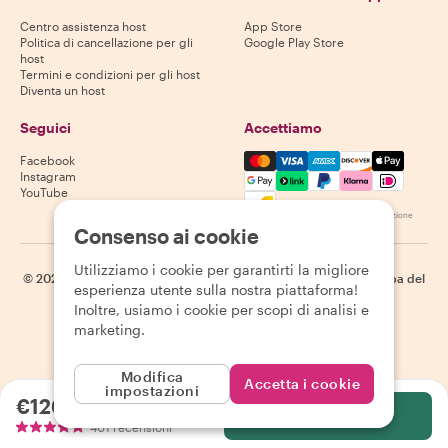
Centro assistenza host
App Store
Politica di cancellazione per gli
Google Play Store
host
Termini e condizioni per gli host
Diventa un host
Seguici
Accettiamo
Mastercard, Visa, Amex, Di
Facebook
Instagram
YouTube
La disponibilità varia in base alla destinazione
Consenso ai cookie
Utilizziamo i cookie per garantirti la migliore
©
2026
Withlocals.com
|
Informativa sulla privacy
|
Cookie
|
Mappa del
esperienza utente sulla nostra piattaforma!
sito
Inoltre, usiamo i cookie per scopi di analisi e
marketing.
Modifica
Accetta i cookie
impostazioni
€126.84
a persona
Seleziona
401 recensioni