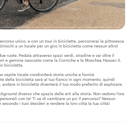
rcorso unico, e con un tour in bicicletta, percorrerai la pittoresca
Unisciti a un locale per un giro in bicicletta come nessun altro!
due ruote. Pedala attraverso spazi verdi, stradine e vai oltre il
azioni e gemme nascoste come la Corniche e la Moschea Hassan II.
n bicicletta.
 tuo ospite locale condividerà storie uniche e fornirà
e della bicicletta sarà al tuo fianco in ogni momento, quindi
, andare in bicicletta diventerà il tuo modo preferito di esplorare.
ckground diverso che spazia dalle arti alla storia. Non vedono l'ora
personali con te! Ti va di cambiare un po' il percorso? Nessun
 secondo i tuoi desideri e rendere la loro città la tua città!