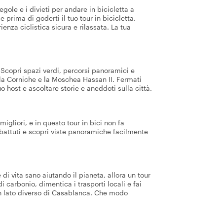
egole e i divieti per andare in bicicletta a
 prima di goderti il tuo tour in bicicletta.
ienza ciclistica sicura e rilassata. La tua
! Scopri spazi verdi, percorsi panoramici e
 la Corniche e la Moschea Hassan II. Fermati
o host e ascoltare storie e aneddoti sulla città.
migliori, e in questo tour in bici non fa
 battuti e scopri viste panoramiche facilmente
i vita sano aiutando il pianeta, allora un tour
di carbonio, dimentica i trasporti locali e fai
un lato diverso di Casablanca. Che modo