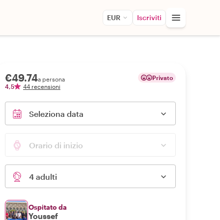
EUR
Iscriviti
€49.74
Privato
a persona
4,5
44 recensioni
Seleziona data
Orario di inizio
4 adulti
Ospitato da
Youssef