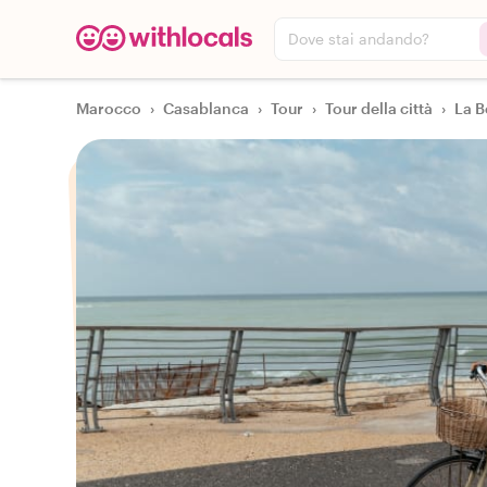
Dove stai andando?
Marocco
›
Casablanca
›
Tour
›
Tour della città
›
La B