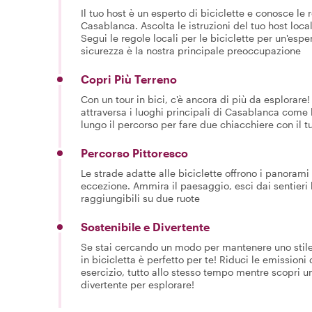
Il tuo host è un esperto di biciclette e conosce le r
Casablanca. Ascolta le istruzioni del tuo host locale
Segui le regole locali per le biciclette per un'esper
sicurezza è la nostra principale preoccupazione
Copri Più Terreno
Con un tour in bici, c'è ancora di più da esplorare
attraversa i luoghi principali di Casablanca come
lungo il percorso per fare due chiacchiere con il tu
Percorso Pittoresco
Le strade adatte alle biciclette offrono i panorami 
eccezione. Ammira il paesaggio, esci dai sentieri
raggiungibili su due ruote
Sostenibile e Divertente
Se stai cercando un modo per mantenere uno stile d
in bicicletta è perfetto per te! Riduci le emissioni 
esercizio, tutto allo stesso tempo mentre scopri 
divertente per esplorare!