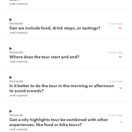
tour?
vedi risposta
Domanda
1 year ago
Can we include food, drink stops, or tastings?
vedi risposta
Domanda
1 year ago
Where does the tour start and end?
vedi risposta
Domanda
1 year ago
Is it better to do the tour in the morning or afternoon
to avoid crowds?
vedi risposta
Domanda
1 year ago
Can a city highlights tour be combined with other
experiences, like food or bike tours?