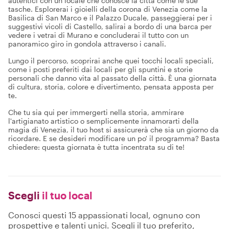
autentici con un locale che conosce la città come le sue
tasche. Esplorerai i gioielli della corona di Venezia come la
Basilica di San Marco e il Palazzo Ducale, passeggierai per i
suggestivi vicoli di Castello, salirai a bordo di una barca per
vedere i vetrai di Murano e concluderai il tutto con un
panoramico giro in gondola attraverso i canali.
Lungo il percorso, scoprirai anche quei tocchi locali speciali,
come i posti preferiti dai locali per gli spuntini e storie
personali che danno vita al passato della città. È una giornata
di cultura, storia, colore e divertimento, pensata apposta per
te.
Che tu sia qui per immergerti nella storia, ammirare
l'artigianato artistico o semplicemente innamorarti della
magia di Venezia, il tuo host si assicurerà che sia un giorno da
ricordare. E se desideri modificare un po' il programma? Basta
chiedere: questa giornata è tutta incentrata su di te!
Scegli
il tuo local
Conosci questi 15 appassionati local, ognuno con
prospettive e talenti unici. Scegli il tuo preferito,