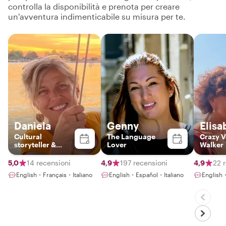
controlla la disponibilità e prenota per creare
un'avventura indimenticabile su misura per te.
Daniela
Genny
Elisa
Cultural
The Language
Crazy V
storyteller &
Lover
Walker
Venetian
Experience
5,0
14 recensioni
4,9
197 recensioni
4,9
22 
Designer
English・Français・Italiano
English・Español・Italiano
English・