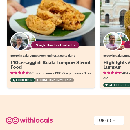
Scegli il tuo local preferito
Scopri Kuala Lumpur con un host scelto da te
Scopri Kuala Lumpu
I 10 assaggi di Kuala Lumpur: Street
Highlights 
Food
Lumpur
•
•
365 recensioni
€36.72
a persona
3 ore
484 
ore
FOOD TOUR
CONFERMA IMMEDIATA
CITY HIGHLIG
EUR (€)