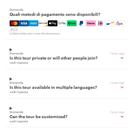
Domanda
Quali metodi di pagamento sono disponibili?
Mastercard, Visa, Amex, Discover, Apple Pay, Google Pay
La disponibilità varia in base alla destinazione
Domanda
1 year ago
Is this tour private or will other people join?
vedi risposta
Domanda
1 year ago
Is this tour available in multiple languages?
vedi risposta
Domanda
1 year ago
Can the tour be customized?
vedi risposta