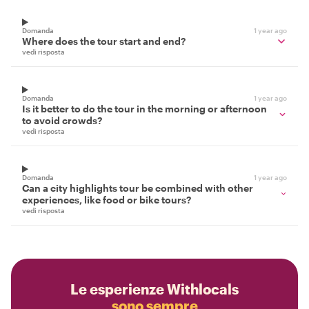
Domanda
1 year ago
Where does the tour start and end?
vedi risposta
Domanda
1 year ago
Is it better to do the tour in the morning or afternoon
to avoid crowds?
vedi risposta
Domanda
1 year ago
Can a city highlights tour be combined with other
experiences, like food or bike tours?
vedi risposta
Le esperienze Withlocals
sono sempre