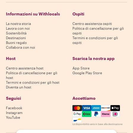
Informazioni su Withlocals
Ospiti
La nostra storia
Centro assistenza ospiti
Lavora con noi
Politica di cancellazione per gli
Sostenibilità
ospiti
Destinazioni
Termini e condizioni per gli
Buoni regalo
ospiti
Collabora con noi
Host
Scarica la nostra app
Centro assistenza host
App Store
Politica di cancellazione per gli
Google Play Store
host
Termini e condizioni per gli host
Diventa un host
Seguici
Accettiamo
Mastercard, Visa, Amex, Di
Facebook
Instagram
YouTube
La disponibilità varia in base alla destinazione