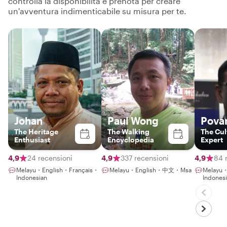
controlla la disponibilità e prenota per creare
un'avventura indimenticabile su misura per te.
Johan
Paul Wong
Pova
The Heritage
The Walking
The Cul
Enthusiast
Encyclopedia
Expert
4,9
24 recensioni
4,9
337 recensioni
4,9
84 
Melayu・English・Français・
Melayu・English・中文・Msa
Melayu
Indonesian
Indones