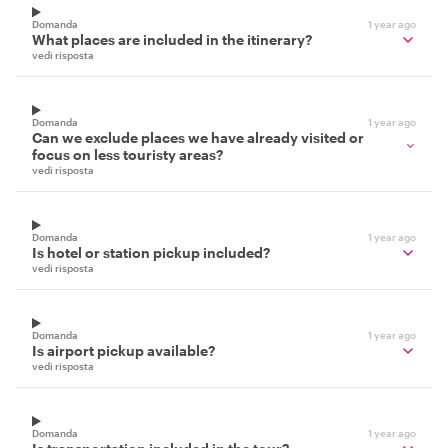
Domanda
1 year ago
What places are included in the itinerary?
vedi risposta
Domanda
1 year ago
Can we exclude places we have already visited or
focus on less touristy areas?
vedi risposta
Domanda
1 year ago
Is hotel or station pickup included?
vedi risposta
Domanda
1 year ago
Is airport pickup available?
vedi risposta
Domanda
1 year ago