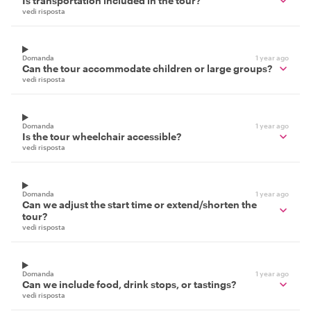
Is transportation included in the tour?
vedi risposta
Domanda
1 year ago
Can the tour accommodate children or large groups?
vedi risposta
Domanda
1 year ago
Is the tour wheelchair accessible?
vedi risposta
Domanda
1 year ago
Can we adjust the start time or extend/shorten the
tour?
vedi risposta
Domanda
1 year ago
Can we include food, drink stops, or tastings?
vedi risposta