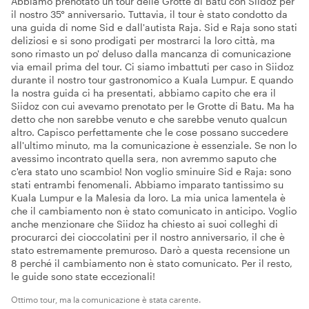
Abbiamo prenotato un tour delle Grotte di Batu con Siidoz per
il nostro 35° anniversario. Tuttavia, il tour è stato condotto da
una guida di nome Sid e dall'autista Raja. Sid e Raja sono stati
deliziosi e si sono prodigati per mostrarci la loro città, ma
sono rimasto un po' deluso dalla mancanza di comunicazione
via email prima del tour. Ci siamo imbattuti per caso in Siidoz
durante il nostro tour gastronomico a Kuala Lumpur. E quando
la nostra guida ci ha presentati, abbiamo capito che era il
Siidoz con cui avevamo prenotato per le Grotte di Batu. Ma ha
detto che non sarebbe venuto e che sarebbe venuto qualcun
altro. Capisco perfettamente che le cose possano succedere
all'ultimo minuto, ma la comunicazione è essenziale. Se non lo
avessimo incontrato quella sera, non avremmo saputo che
c'era stato uno scambio! Non voglio sminuire Sid e Raja: sono
stati entrambi fenomenali. Abbiamo imparato tantissimo su
Kuala Lumpur e la Malesia da loro. La mia unica lamentela è
che il cambiamento non è stato comunicato in anticipo. Voglio
anche menzionare che Siidoz ha chiesto ai suoi colleghi di
procurarci dei cioccolatini per il nostro anniversario, il che è
stato estremamente premuroso. Darò a questa recensione un
8 perché il cambiamento non è stato comunicato. Per il resto,
le guide sono state eccezionali!
Ottimo tour, ma la comunicazione è stata carente.