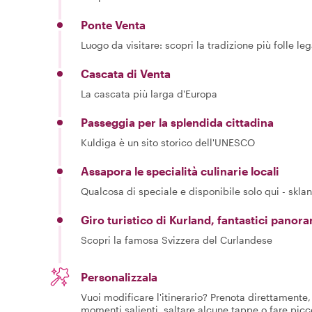
Ponte Venta
Luogo da visitare: scopri la tradizione più folle l
Cascata di Venta
La cascata più larga d'Europa
Passeggia per la splendida cittadina
Kuldiga è un sito storico dell'UNESCO
Assapora le specialità culinarie locali
Qualcosa di speciale e disponibile solo qui - skla
Giro turistico di Kurland, fantastici panora
Scopri la famosa Svizzera del Curlandese
Personalizzala
Vuoi modificare l'itinerario? Prenota direttamente, 
momenti salienti, saltare alcune tappe o fare picc