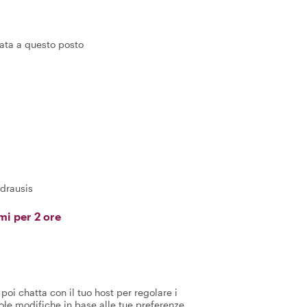
egata a questo posto
ndrausis
mi per 2 ore
poi chatta con il tuo host per regolare i
ole modifiche in base alle tue preferenze.