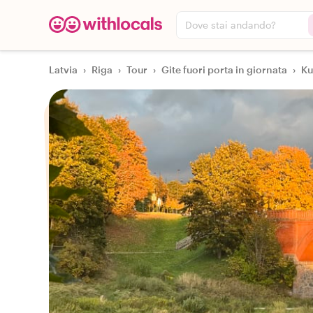
Dove stai andando?
Latvia
›
Riga
›
Tour
›
Gite fuori porta in giornata
›
Ku