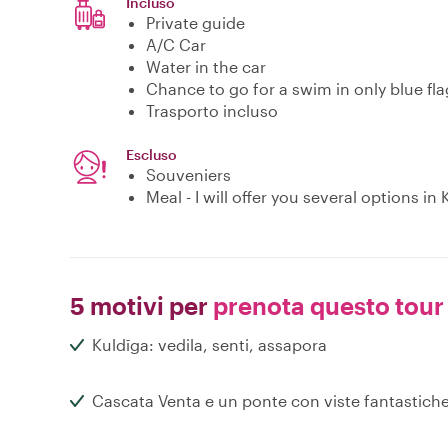
Incluso
Private guide
A/C Car
Water in the car
Chance to go for a swim in only blue fla
Trasporto incluso
Escluso
Souveniers
Meal - I will offer you several options in
5 motivi per
prenota questo tour
Kuldīga: vedila, senti, assapora
Cascata Venta e un ponte con viste fantastich