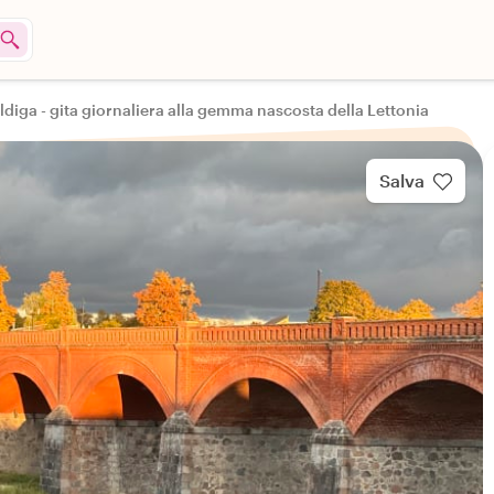
ldiga - gita giornaliera alla gemma nascosta della Lettonia
Salva