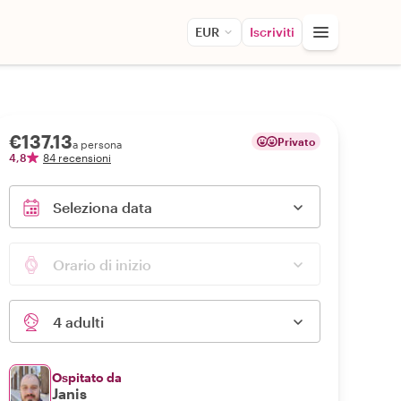
EUR
Iscriviti
€137.13
Privato
a persona
4,8
84 recensioni
Seleziona data
Orario di inizio
4 adulti
Ospitato da
Janis