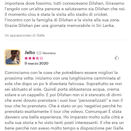
importava dove fossimo, tutti conoscevano Dilshan. Giravamo
l'angolo con un'altra persona e salutavamo sia Dilshan che noi.
Il momento clou è stata la visita allo stadio di cricket,
l'incontro con la famiglia di Dilshan e la visita alla sua zona.
Grazie Dilshan per una giornata memorabile in Sri Lanka.
Un appassionato di Galle
Jelto
🇩🇪
Germany
9 marzo 2020
Cominciamo con le cose che potrebbero essere migliori la
prossima volta: iniziamo con una lunghissima camminata al
sole che dopo un po 'è diventata faticosa. Soprattutto se non
sei abituato al sole. Quindi porta abbastanza acqua, crema
solare e un cappello. E poi Dilshan non si è stancato di dirmi
che avrei dovuto prenotare i suoi tour "personalizzati" e non il
tour che ho prenotato. Che è stato un po 'negativo perché ho
prenotato esattamente il tour che volevo. Comunque! È stata
davvero una bella esperienza. Ho imparato molto sulla città e
sulla sua storia e ho visto tanti posti interessanti. Il che era un
bene perché non avevo molto tempo a disposizione per Galle