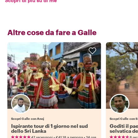
Scopri di più su di me
Altre cose da fare a
Galle
Scopri Galle con Anoj
Scopri Galle con 
Ispirante tour di 1 giorno nel sud
Goditi il pa
dello Sri Lanka
selvatica d
•
•
47 recensioni
€41.18
a persona
24 ore
8 rec