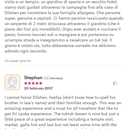
visita a un tempio, un giardino di spezie e un vecchio hotel,
siamo stati guidati attraverso la campagna fino alla casa di
Dilshan per incontrare la sua famiglia allargata. Che persone
super, genuine e ospitali. Ci hanno persino rassicurato quando
un serpente di 2 metri strisciava attraverso il giardino (che è
pieno dei fiori più incredibili). Dopo aver aiutato a cucinare il
pasto, fummo lasciati soli a mangiare e poi portammo su
un'ampia strada e insegnammo a cavalcare un tuk tuk. Il
giorno è volato via, tutto abbastanza surreale ma abbiamo
adorato ogni secondo.
Un super giorno
Stephan
🇩🇪
Germany
20 febbraio 2017
I cannot honor Dilshan, heshja (don't know how to spell his
brother in law's name) and their families enough. This was an
amazing experience and a must for all travellers that like to
get Sri Lanka experience. The tuktuk lessen is nice but just a
little piece of a great experience including a temple visit,
market, galle fort and last but not least some time with the