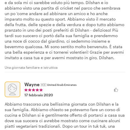
e da sola mi ci sarebbe voluto più tempo. Dilshan e io
abbiamo visto una partita di cricket nel parco che sembrava
un po 'come andare ad abbinare un amico e ho anche
imparato molto su questo sport. Abbiamo visto il mercato
della frutta, delle spezie e della verdura e dopo tutto abbiamo
pranzato in uno dei posti preferiti di Dilshan - delizioso! Più
tardi suo suocero ci portò dalla sua famiglia e prendemmo
una noce di cocco dal giardino, ci sedemmo insieme e
bevemmo qualcosa. Mi sono sentito molto benvenuto. È stata
una bella esperienza e ci tornerei volentieri! Grazie per avermi
invitato a casa tua e per avermi mostrato in giro, Dilshan.
Una giornata familiare e istruttiva
Wayne
🇦🇪
United Arab Emirates
17 febbraio 2020
Abbiamo trascorso una bellissima giornata con Dilshan e la
sua famiglia. Abbiamo chiesto se potevamo fare un corso di
cucina e Dilshan si è gentilmente offerto di portarci a casa sua
dove sua suocera ci avrebbe mostrato come cucinare alcuni
piatti vegetariani tradizionali. Dopo un tour in tuk tuk, una