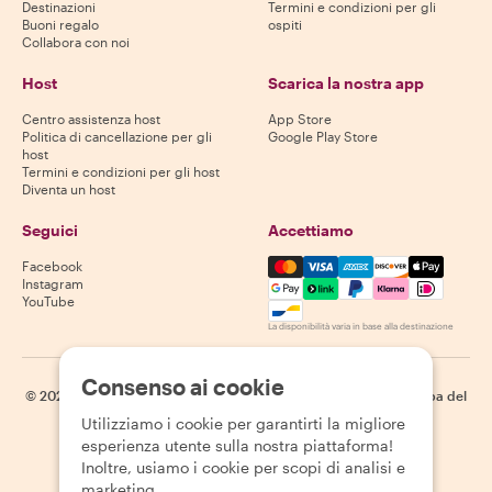
Destinazioni
Termini e condizioni per gli
Buoni regalo
ospiti
Collabora con noi
Host
Scarica la nostra app
Centro assistenza host
App Store
Politica di cancellazione per gli
Google Play Store
host
Termini e condizioni per gli host
Diventa un host
Seguici
Accettiamo
Mastercard, Visa, Amex, Di
Facebook
Instagram
YouTube
La disponibilità varia in base alla destinazione
Consenso ai cookie
©
2026
Withlocals.com
|
Informativa sulla privacy
|
Cookie
|
Mappa del
sito
Utilizziamo i cookie per garantirti la migliore
esperienza utente sulla nostra piattaforma!
Inoltre, usiamo i cookie per scopi di analisi e
marketing.