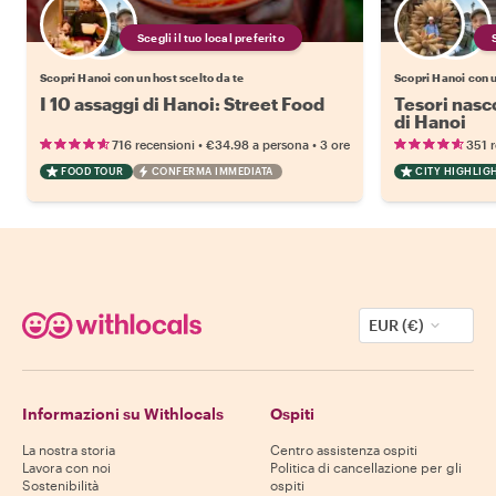
Scegli il tuo local preferito
Scopri Hanoi con un host scelto da te
Scopri Hanoi con u
I 10 assaggi di Hanoi: Street Food
Tesori nasco
di Hanoi
•
•
716 recensioni
€34.98
a persona
3 ore
351 
FOOD TOUR
CONFERMA IMMEDIATA
CITY HIGHLIG
EUR (€)
Informazioni su Withlocals
Ospiti
La nostra storia
Centro assistenza ospiti
Lavora con noi
Politica di cancellazione per gli
Sostenibilità
ospiti