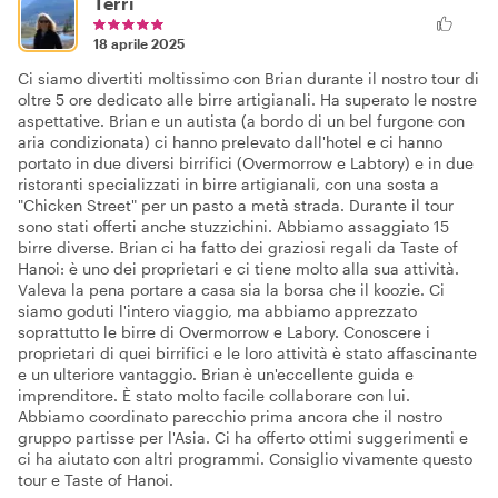
Terri
18 aprile 2025
Ci siamo divertiti moltissimo con Brian durante il nostro tour di
oltre 5 ore dedicato alle birre artigianali. Ha superato le nostre
aspettative. Brian e un autista (a bordo di un bel furgone con
aria condizionata) ci hanno prelevato dall'hotel e ci hanno
portato in due diversi birrifici (Overmorrow e Labtory) e in due
ristoranti specializzati in birre artigianali, con una sosta a
"Chicken Street" per un pasto a metà strada. Durante il tour
sono stati offerti anche stuzzichini. Abbiamo assaggiato 15
birre diverse. Brian ci ha fatto dei graziosi regali da Taste of
Hanoi: è uno dei proprietari e ci tiene molto alla sua attività.
Valeva la pena portare a casa sia la borsa che il koozie. Ci
siamo goduti l'intero viaggio, ma abbiamo apprezzato
soprattutto le birre di Overmorrow e Labory. Conoscere i
proprietari di quei birrifici e le loro attività è stato affascinante
e un ulteriore vantaggio. Brian è un'eccellente guida e
imprenditore. È stato molto facile collaborare con lui.
Abbiamo coordinato parecchio prima ancora che il nostro
gruppo partisse per l'Asia. Ci ha offerto ottimi suggerimenti e
ci ha aiutato con altri programmi. Consiglio vivamente questo
tour e Taste of Hanoi.