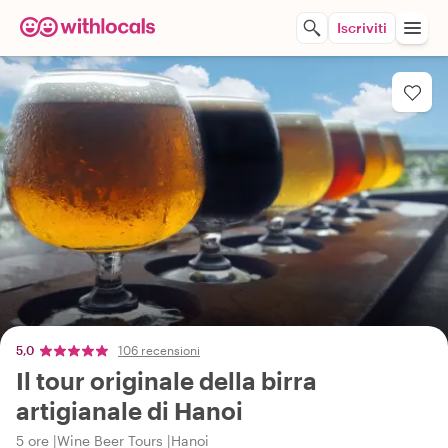
Iscriviti
5,0
106 recensioni
Il tour originale della birra
artigianale di Hanoi
5 ore
Wine Beer Tours
Hanoi