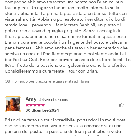
compagno abbiamo trascorso una serata con Brian nel suo
tour a piedi. Un ragazzo fantastico, molto informato sulla
storia vietnamita. La prima tappa è stata un bar sul tetto con
vista sulla città. Abbiamo poi esplorato i venditori di cibo di
strada locali, provando il famigerato Banh Mi, un piatto di
pollo e riso e uova di quaglia grigliate. Senza i consigli di
Brian, probabilmente non ci saremmo fermati in questi posti.
Erano sicuramente popolari tra la gente del posto e valeva la
pena fermarsi. Abbiamo anche visitato un bar eccentrico che
serviva un cocktail Pho fiammeggiante e poi siamo andati al
bar Pasteur Craft Beer per provare un volo di tre birre locali. Le
IPA al frutto della passione e al gelsomino erano le preferite.
Consiglieremmo sicuramente il tour con Brian.
Ottimo modo per trascorrere una serata ad Hanoi
Amy
🇬🇧
United Kingdom
30 dicembre 2024
Brian ci ha fatto un tour incredibile, portandoci in molti posti
che non avremmo mai visitato senza la conoscenza di una
persona del posto. La passione di Brian per il cibo si vede