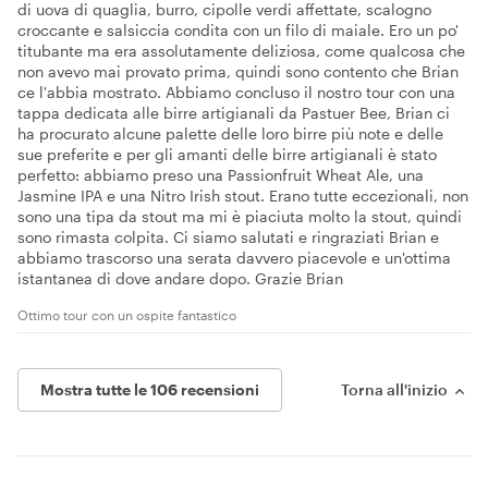
di uova di quaglia, burro, cipolle verdi affettate, scalogno
croccante e salsiccia condita con un filo di maiale. Ero un po'
titubante ma era assolutamente deliziosa, come qualcosa che
non avevo mai provato prima, quindi sono contento che Brian
ce l'abbia mostrato. Abbiamo concluso il nostro tour con una
tappa dedicata alle birre artigianali da Pastuer Bee, Brian ci
ha procurato alcune palette delle loro birre più note e delle
sue preferite e per gli amanti delle birre artigianali è stato
perfetto: abbiamo preso una Passionfruit Wheat Ale, una
Jasmine IPA e una Nitro Irish stout. Erano tutte eccezionali, non
sono una tipa da stout ma mi è piaciuta molto la stout, quindi
sono rimasta colpita. Ci siamo salutati e ringraziati Brian e
abbiamo trascorso una serata davvero piacevole e un'ottima
istantanea di dove andare dopo. Grazie Brian
Ottimo tour con un ospite fantastico
Mostra tutte le 106 recensioni
Torna all'inizio