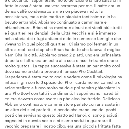
e croccante. I sapori erano molto deliziosi e la loro salsa chili
fatta in casa è stata una vera sorpresa per me. Il caffè era un
denso caffè condensato; a me non piaceva molto la
consistenza, ma a mio marito è piaciuto tantissimo e lo ha
bevuto entrambi. Abbiamo continuato a camminare e
chiacchierare, Brian ci ha mostrato alcuni dei vicoli più stretti
e i quartieri residenziali della Città Vecchia e si è immerso
nella storia dei rifugi antiaerei e delle numerose famiglie che
vivevano in quei piccoli quartieri. Ci siamo poi fermati in un
altro street food stop che Brian ha detto che faceva il miglior
Nam Gha in città. Abbiamo preso 2 piatti, uno era un'insalata
di pollo e l'altro era un pollo alla soia e riso. Entrambi erano
molto gustosi. La tappa successiva è stata un bar molto cool
dove siamo andati a provare il famoso Pho Cocktail,
l'esperienza è stata molto cool e vedere come il mixologist ha
infuso il gin con le 3 spezie del Pho - cardamomo, cannella e
anice stellato a fuoco molto caldo e poi servito ghiacciato in
una Pho Bowl con tutti i condimenti. I sapori erano incredibili
ed era davvero come avere un pho alcolico freddo. Delizioso
Abbiamo continuato e camminato e parlato con una sosta in
un altro dei suoi preferiti, dicendo che erano uno dei pochi
posti che servivano questo piatto ad Hanoi, ci sono piaciuti i
cagnolini in questa sosta e ci siamo seduti a guardare il
vecchio preparare il nostro cibo: era una piccola frittata fatta