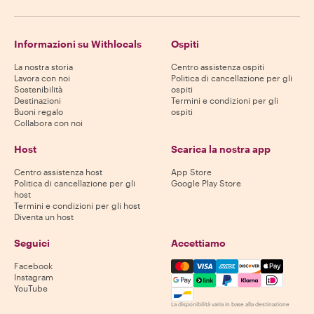
Informazioni su Withlocals
Ospiti
La nostra storia
Centro assistenza ospiti
Lavora con noi
Politica di cancellazione per gli
Sostenibilità
ospiti
Destinazioni
Termini e condizioni per gli
Buoni regalo
ospiti
Collabora con noi
Host
Scarica la nostra app
Centro assistenza host
App Store
Politica di cancellazione per gli
Google Play Store
host
Termini e condizioni per gli host
Diventa un host
Seguici
Accettiamo
Mastercard, Visa, Amex, Di
Facebook
Instagram
YouTube
La disponibilità varia in base alla destinazione