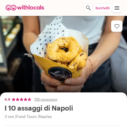
Iscriviti
4,9
736 recensioni
I 10 assaggi di Napoli
3 ore
Food Tours
Naples