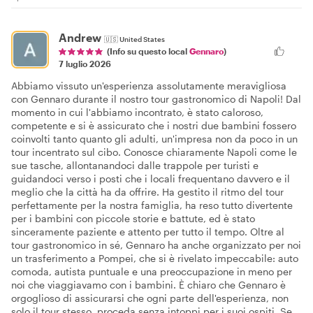
Andrew
🇺🇸
United States
(Info su questo local
Gennaro
)
7 luglio 2026
Abbiamo vissuto un'esperienza assolutamente meravigliosa
con Gennaro durante il nostro tour gastronomico di Napoli! Dal
momento in cui l'abbiamo incontrato, è stato caloroso,
competente e si è assicurato che i nostri due bambini fossero
coinvolti tanto quanto gli adulti, un'impresa non da poco in un
tour incentrato sul cibo. Conosce chiaramente Napoli come le
sue tasche, allontanandoci dalle trappole per turisti e
guidandoci verso i posti che i locali frequentano davvero e il
meglio che la città ha da offrire. Ha gestito il ritmo del tour
perfettamente per la nostra famiglia, ha reso tutto divertente
per i bambini con piccole storie e battute, ed è stato
sinceramente paziente e attento per tutto il tempo. Oltre al
tour gastronomico in sé, Gennaro ha anche organizzato per noi
un trasferimento a Pompei, che si è rivelato impeccabile: auto
comoda, autista puntuale e una preoccupazione in meno per
noi che viaggiavamo con i bambini. È chiaro che Gennaro è
orgoglioso di assicurarsi che ogni parte dell'esperienza, non
solo il tour stesso, proceda senza intoppi per i suoi ospiti. Se