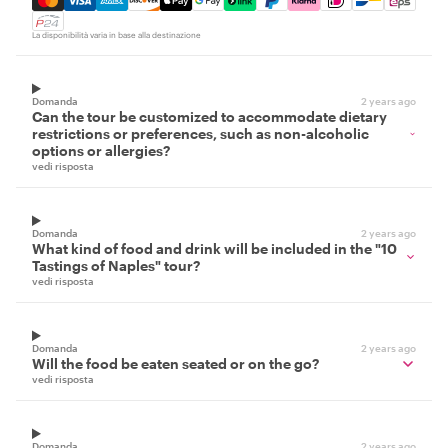
La disponibilità varia in base alla destinazione
Domanda
2 years ago
Can the tour be customized to accommodate dietary
restrictions or preferences, such as non-alcoholic
options or allergies?
vedi risposta
Domanda
2 years ago
What kind of food and drink will be included in the "10
Tastings of Naples" tour?
vedi risposta
Domanda
2 years ago
Will the food be eaten seated or on the go?
vedi risposta
Domanda
2 years ago