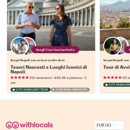
Scegli il tuo local preferito
Scopri Napoli con un host scelto da te
Scopri Napoli con 
Tesori Nascosti e Luoghi Iconici di
Tour di Avvi
Napoli
•
•
310 recensioni
€83.46
a persona
3
121 r
ore
CITY HIGHLIG
CITY HIGHLIGHT TOUR
CONFERMA IMMEDIATA
EUR (€)