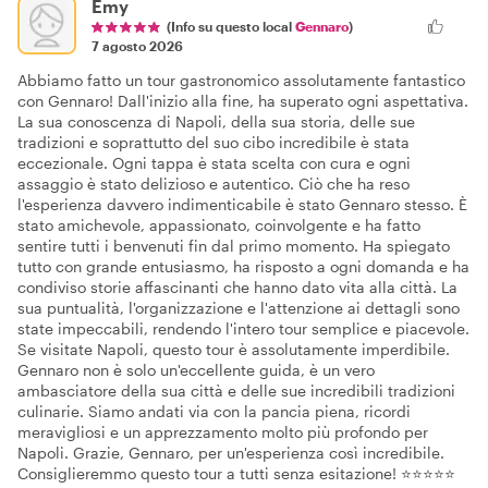
Emy
(Info su questo local
Gennaro
)
7 agosto 2026
Abbiamo fatto un tour gastronomico assolutamente fantastico
con Gennaro! Dall'inizio alla fine, ha superato ogni aspettativa.
La sua conoscenza di Napoli, della sua storia, delle sue
tradizioni e soprattutto del suo cibo incredibile è stata
eccezionale. Ogni tappa è stata scelta con cura e ogni
assaggio è stato delizioso e autentico. Ciò che ha reso
l'esperienza davvero indimenticabile è stato Gennaro stesso. È
stato amichevole, appassionato, coinvolgente e ha fatto
sentire tutti i benvenuti fin dal primo momento. Ha spiegato
tutto con grande entusiasmo, ha risposto a ogni domanda e ha
condiviso storie affascinanti che hanno dato vita alla città. La
sua puntualità, l'organizzazione e l'attenzione ai dettagli sono
state impeccabili, rendendo l'intero tour semplice e piacevole.
Se visitate Napoli, questo tour è assolutamente imperdibile.
Gennaro non è solo un'eccellente guida, è un vero
ambasciatore della sua città e delle sue incredibili tradizioni
culinarie. Siamo andati via con la pancia piena, ricordi
meravigliosi e un apprezzamento molto più profondo per
Napoli. Grazie, Gennaro, per un'esperienza così incredibile.
Consiglieremmo questo tour a tutti senza esitazione! ⭐⭐⭐⭐⭐