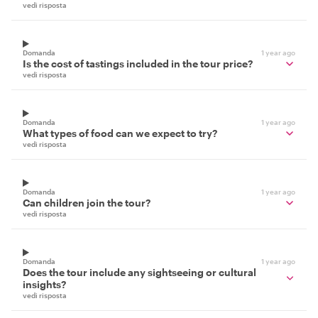
vedi risposta
Domanda
1 year ago
Is the cost of tastings included in the tour price?
vedi risposta
Domanda
1 year ago
What types of food can we expect to try?
vedi risposta
Domanda
1 year ago
Can children join the tour?
vedi risposta
Domanda
1 year ago
Does the tour include any sightseeing or cultural
insights?
vedi risposta