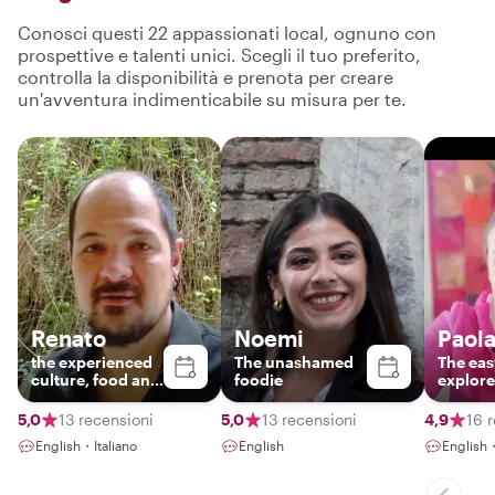
Conosci questi 22 appassionati local, ognuno con
prospettive e talenti unici. Scegli il tuo preferito,
controlla la disponibilità e prenota per creare
un'avventura indimenticabile su misura per te.
Renato
Noemi
Paol
the experienced
The unashamed
The ea
culture, food and
foodie
explore
music lover
5,0
13 recensioni
5,0
13 recensioni
4,9
16 
English・Italiano
English
English