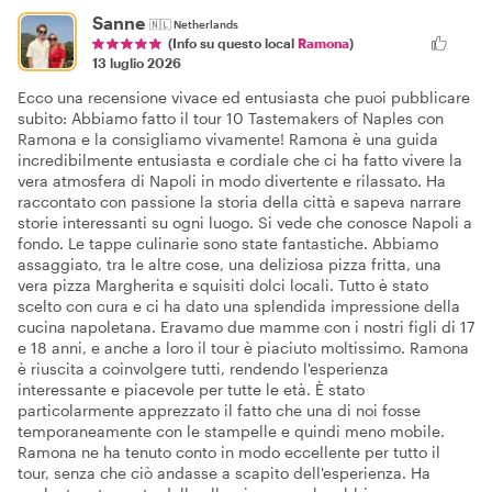
Sanne
🇳🇱
Netherlands
(Info su questo local
Ramona
)
13 luglio 2026
Ecco una recensione vivace ed entusiasta che puoi pubblicare
subito: Abbiamo fatto il tour 10 Tastemakers of Naples con
Ramona e la consigliamo vivamente! Ramona è una guida
incredibilmente entusiasta e cordiale che ci ha fatto vivere la
vera atmosfera di Napoli in modo divertente e rilassato. Ha
raccontato con passione la storia della città e sapeva narrare
storie interessanti su ogni luogo. Si vede che conosce Napoli a
fondo. Le tappe culinarie sono state fantastiche. Abbiamo
assaggiato, tra le altre cose, una deliziosa pizza fritta, una
vera pizza Margherita e squisiti dolci locali. Tutto è stato
scelto con cura e ci ha dato una splendida impressione della
cucina napoletana. Eravamo due mamme con i nostri figli di 17
e 18 anni, e anche a loro il tour è piaciuto moltissimo. Ramona
è riuscita a coinvolgere tutti, rendendo l'esperienza
interessante e piacevole per tutte le età. È stato
particolarmente apprezzato il fatto che una di noi fosse
temporaneamente con le stampelle e quindi meno mobile.
Ramona ne ha tenuto conto in modo eccellente per tutto il
tour, senza che ciò andasse a scapito dell'esperienza. Ha