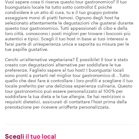
Vuoi sapere cosa ti riserva questo tour gastronomico? Il tuo
buongustaio locale ha tutto sotto controllo! E poiché
condividere è un atto di cura, tu e il tuo gruppo potrete
assaggiare morsi di piatti famosi. Ognuno degli host ha
selezionato attentamente le degustazioni che gusterai durante
questo tour gastronomico. Tutti appassionati di cibo e della
loro città, conoscono i posti migliori per trovare i bocconi più
autentici e tipici. Scegli il tuo host in base ai tuoi interessi e
farai parte di un'esperienza unica e saporita su misura per le
tue papille gustative.
Cerchi un'alternativa vegetariana? È possibile! Il tour è stato
creato con degustazioni alternative per soddisfare le tue
preferenze. Faglielo sapere al tuo host! I buongustai locali
sono pronti a portarti nel miglior tour gastronomico di . Tutto
quello che devi fare è controllare i loro profili e scegliere il tuo
locale preferito per una deliziosa esperienza culinaria. Questo
tour gastronomico può essere personalizzato al 100% per
soddisfare la tua dieta e le tue allergie. Se hai restrizioni o
requisiti dietetici, assicurati di contattare l'host prima della
prenotazione per ricevere un'offerta personalizzata.
Scegli
il tuo local