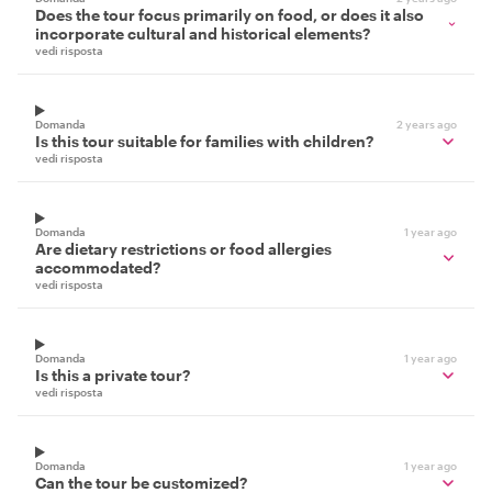
Does the tour focus primarily on food, or does it also
incorporate cultural and historical elements?
vedi risposta
Domanda
2 years ago
Is this tour suitable for families with children?
vedi risposta
Domanda
1 year ago
Are dietary restrictions or food allergies
accommodated?
vedi risposta
Domanda
1 year ago
Is this a private tour?
vedi risposta
Domanda
1 year ago
Can the tour be customized?