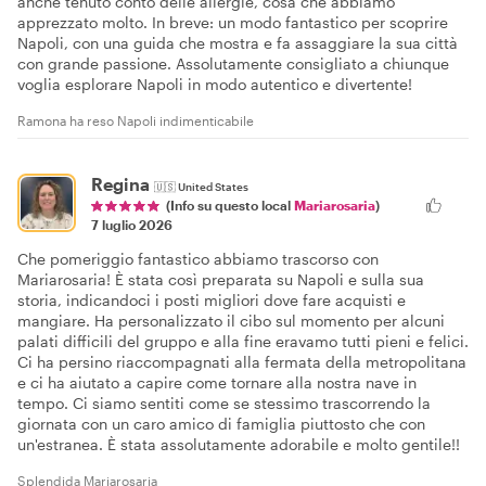
anche tenuto conto delle allergie, cosa che abbiamo
apprezzato molto. In breve: un modo fantastico per scoprire
Napoli, con una guida che mostra e fa assaggiare la sua città
con grande passione. Assolutamente consigliato a chiunque
voglia esplorare Napoli in modo autentico e divertente!
Ramona ha reso Napoli indimenticabile
Regina
🇺🇸
United States
(Info su questo local
Mariarosaria
)
7 luglio 2026
Che pomeriggio fantastico abbiamo trascorso con
Mariarosaria! È stata così preparata su Napoli e sulla sua
storia, indicandoci i posti migliori dove fare acquisti e
mangiare. Ha personalizzato il cibo sul momento per alcuni
palati difficili del gruppo e alla fine eravamo tutti pieni e felici.
Ci ha persino riaccompagnati alla fermata della metropolitana
e ci ha aiutato a capire come tornare alla nostra nave in
tempo. Ci siamo sentiti come se stessimo trascorrendo la
giornata con un caro amico di famiglia piuttosto che con
un'estranea. È stata assolutamente adorabile e molto gentile!!
Splendida Mariarosaria