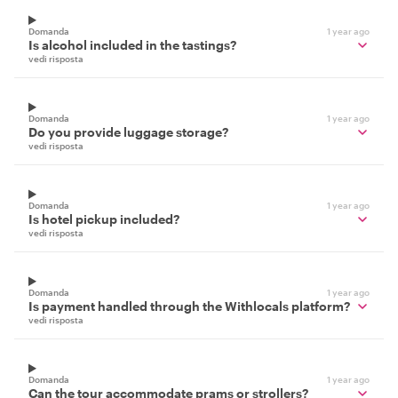
Domanda
1 year ago
Is alcohol included in the tastings?
vedi risposta
Domanda
1 year ago
Do you provide luggage storage?
vedi risposta
Domanda
1 year ago
Is hotel pickup included?
vedi risposta
Domanda
1 year ago
Is payment handled through the Withlocals platform?
vedi risposta
Domanda
1 year ago
Can the tour accommodate prams or strollers?