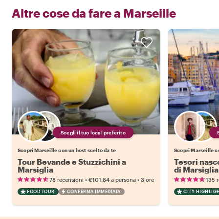
Altre cose da fare a
Marseille
Scegli il tuo local preferito
Scopri Marseille con un host scelto da te
Scopri Marseille c
Tour Bevande e Stuzzichini a
Tesori nasco
Marsiglia
di Marsiglia
•
•
78 recensioni
€101.84
a persona
3 ore
135 
FOOD TOUR
CONFERMA IMMEDIATA
CITY HIGHLIG