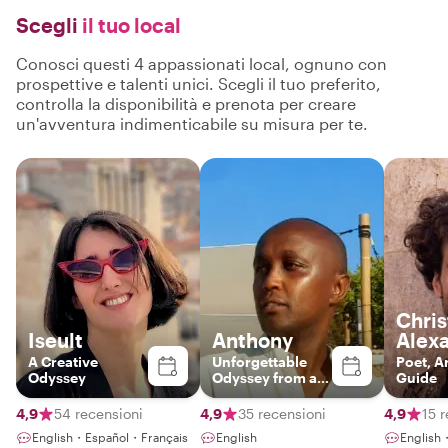
Scegli
il tuo local
Conosci questi 4 appassionati local, ognuno con
prospettive e talenti unici. Scegli il tuo preferito,
controlla la disponibilità e prenota per creare
un'avventura indimenticabile su misura per te.
Chri
Iseult
Anthony
Alex
A Creative
Unforgettable
Poet, Ar
Odyssey
Odyssey from a
Guide
third perspective.
Unforgettable.
4,9
54 recensioni
4,9
35 recensioni
4,9
15 
English・Español・Français
English
English