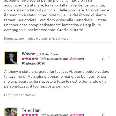
abbiamo fatto scorta per un picnic 🙂. Naguib ci ha
accompagnati al mare, lontano dalla follia del centro città,
dove abbiamo fatto il picnic su delle scogliere. Cibo ottimo e
il tramonto è stato incredibile! Sulla via del ritorno ci siamo
fermati per goderci l'ora d'oro vicino alla Cattedrale. È stata
un'esperienza complessivamente fantastica e Naguib un
compagno super interessante. Grazie di tutto!
Degustazione magica e picnic in riva al mare
Wayne
🇺🇸
United States
1
(Info su questo local
Anthony
)
10 giugno 2026
Anthony è stata una guida fantastica. Abbiamo potuto vedere
tantissimo di Marsiglia e abbiamo mangiato benissimo! Era
molto preparato, ha risposto a tutte le nostre domande e ha
personalizzato il tour apposta per noi.
Esperienza Fantastica
Teng Han
(Info su questo local
Anthony
)
1