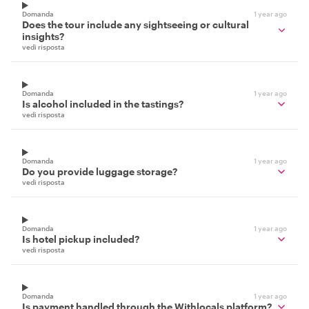
Domanda
1 year ago
Does the tour include any sightseeing or cultural
insights?
vedi risposta
Domanda
1 year ago
Is alcohol included in the tastings?
vedi risposta
Domanda
1 year ago
Do you provide luggage storage?
vedi risposta
Domanda
1 year ago
Is hotel pickup included?
vedi risposta
Domanda
1 year ago
Is payment handled through the Withlocals platform?