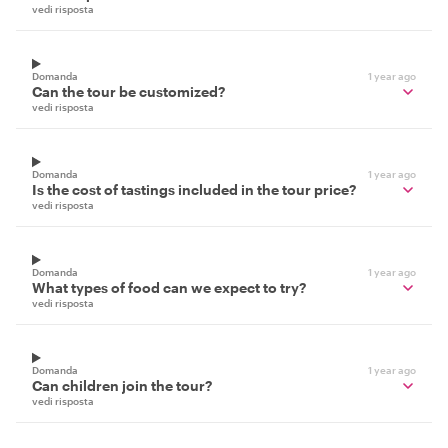
vedi risposta
Domanda
1 year ago
Can the tour be customized?
vedi risposta
Domanda
1 year ago
Is the cost of tastings included in the tour price?
vedi risposta
Domanda
1 year ago
What types of food can we expect to try?
vedi risposta
Domanda
1 year ago
Can children join the tour?
vedi risposta