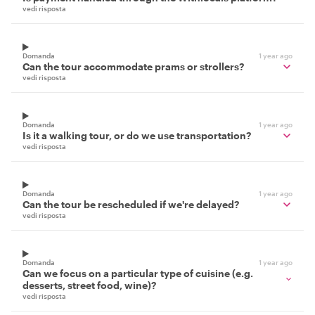
vedi risposta
Domanda
1 year ago
Can the tour accommodate prams or strollers?
vedi risposta
Domanda
1 year ago
Is it a walking tour, or do we use transportation?
vedi risposta
Domanda
1 year ago
Can the tour be rescheduled if we're delayed?
vedi risposta
Domanda
1 year ago
Can we focus on a particular type of cuisine (e.g.
desserts, street food, wine)?
vedi risposta