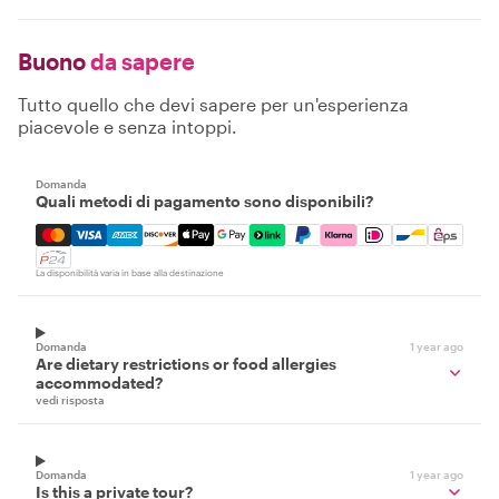
Buono
da sapere
Tutto quello che devi sapere per un'esperienza
piacevole e senza intoppi.
Domanda
Quali metodi di pagamento sono disponibili?
Mastercard, Visa, Amex, Discover, Apple Pay, Google Pay
La disponibilità varia in base alla destinazione
Domanda
1 year ago
Are dietary restrictions or food allergies
accommodated?
vedi risposta
Domanda
1 year ago
Is this a private tour?