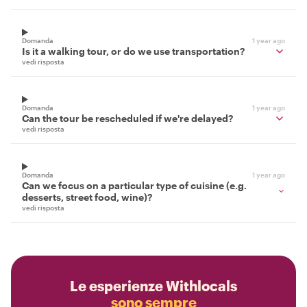
Domanda
1 year ago
Is it a walking tour, or do we use transportation?
vedi risposta
Domanda
1 year ago
Can the tour be rescheduled if we're delayed?
vedi risposta
Domanda
1 year ago
Can we focus on a particular type of cuisine (e.g.
desserts, street food, wine)?
vedi risposta
Le esperienze Withlocals
sono sempre