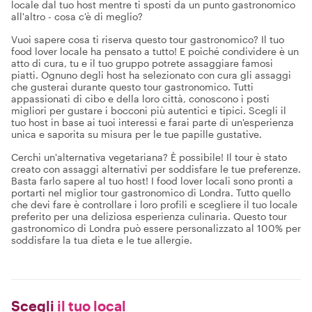
locale dal tuo host mentre ti sposti da un punto gastronomico
all'altro - cosa c'è di meglio?
Vuoi sapere cosa ti riserva questo tour gastronomico? Il tuo
food lover locale ha pensato a tutto! E poiché condividere è un
atto di cura, tu e il tuo gruppo potrete assaggiare famosi
piatti. Ognuno degli host ha selezionato con cura gli assaggi
che gusterai durante questo tour gastronomico. Tutti
appassionati di cibo e della loro città, conoscono i posti
migliori per gustare i bocconi più autentici e tipici. Scegli il
tuo host in base ai tuoi interessi e farai parte di un'esperienza
unica e saporita su misura per le tue papille gustative.
Cerchi un'alternativa vegetariana? È possibile! Il tour è stato
creato con assaggi alternativi per soddisfare le tue preferenze.
Basta farlo sapere al tuo host! I food lover locali sono pronti a
portarti nel miglior tour gastronomico di Londra. Tutto quello
che devi fare è controllare i loro profili e scegliere il tuo locale
preferito per una deliziosa esperienza culinaria. Questo tour
gastronomico di Londra può essere personalizzato al 100% per
soddisfare la tua dieta e le tue allergie.
Scegli
il tuo local