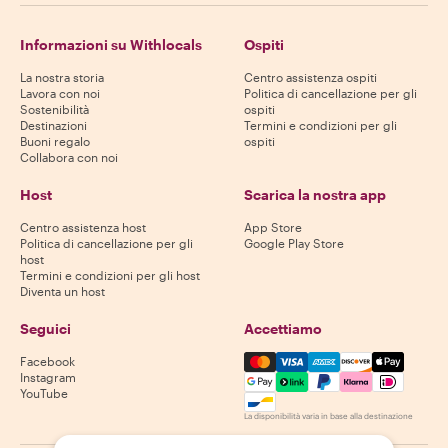
Informazioni su Withlocals
Ospiti
La nostra storia
Centro assistenza ospiti
Lavora con noi
Politica di cancellazione per gli
Sostenibilità
ospiti
Destinazioni
Termini e condizioni per gli
Buoni regalo
ospiti
Collabora con noi
Host
Scarica la nostra app
Centro assistenza host
App Store
Politica di cancellazione per gli
Google Play Store
host
Termini e condizioni per gli host
Diventa un host
Seguici
Accettiamo
Mastercard, Visa, Amex, Di
Facebook
Instagram
YouTube
La disponibilità varia in base alla destinazione