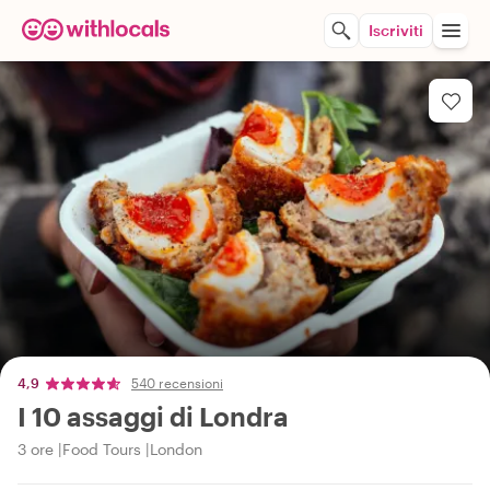
Iscriviti
4,9
540 recensioni
I 10 assaggi di Londra
3 ore
Food Tours
London