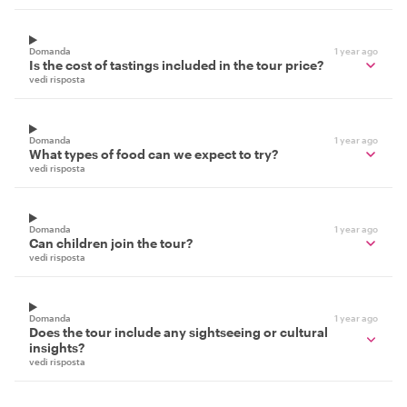
Domanda
1 year ago
Is the cost of tastings included in the tour price?
vedi risposta
Domanda
1 year ago
What types of food can we expect to try?
vedi risposta
Domanda
1 year ago
Can children join the tour?
vedi risposta
Domanda
1 year ago
Does the tour include any sightseeing or cultural
insights?
vedi risposta