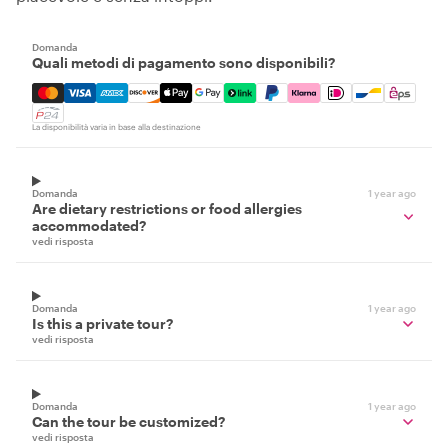
Domanda
Quali metodi di pagamento sono disponibili?
Mastercard, Visa, Amex, Discover, Apple Pay, Google Pay
La disponibilità varia in base alla destinazione
Domanda
1 year ago
Are dietary restrictions or food allergies
accommodated?
vedi risposta
Domanda
1 year ago
Is this a private tour?
vedi risposta
Domanda
1 year ago
Can the tour be customized?
vedi risposta