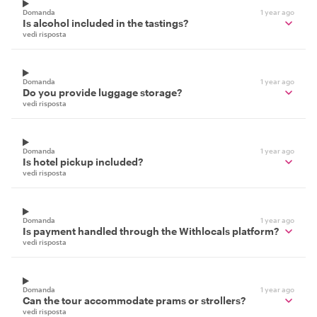
Domanda
1 year ago
Is alcohol included in the tastings?
vedi risposta
Domanda
1 year ago
Do you provide luggage storage?
vedi risposta
Domanda
1 year ago
Is hotel pickup included?
vedi risposta
Domanda
1 year ago
Is payment handled through the Withlocals platform?
vedi risposta
Domanda
1 year ago
Can the tour accommodate prams or strollers?
vedi risposta