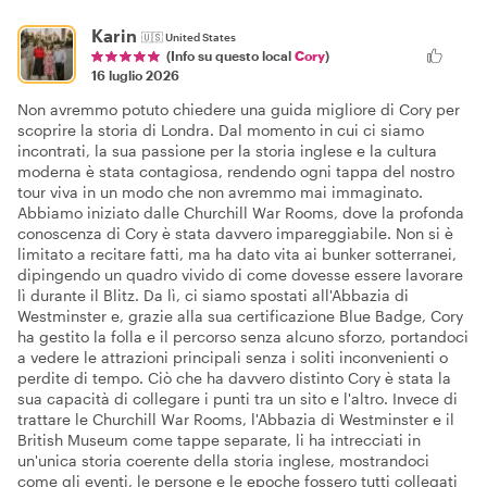
Karin
🇺🇸
United States
(Info su questo local
Cory
)
16 luglio 2026
Non avremmo potuto chiedere una guida migliore di Cory per
scoprire la storia di Londra. Dal momento in cui ci siamo
incontrati, la sua passione per la storia inglese e la cultura
moderna è stata contagiosa, rendendo ogni tappa del nostro
tour viva in un modo che non avremmo mai immaginato.
Abbiamo iniziato dalle Churchill War Rooms, dove la profonda
conoscenza di Cory è stata davvero impareggiabile. Non si è
limitato a recitare fatti, ma ha dato vita ai bunker sotterranei,
dipingendo un quadro vivido di come dovesse essere lavorare
lì durante il Blitz. Da lì, ci siamo spostati all'Abbazia di
Westminster e, grazie alla sua certificazione Blue Badge, Cory
ha gestito la folla e il percorso senza alcuno sforzo, portandoci
a vedere le attrazioni principali senza i soliti inconvenienti o
perdite di tempo. Ciò che ha davvero distinto Cory è stata la
sua capacità di collegare i punti tra un sito e l'altro. Invece di
trattare le Churchill War Rooms, l'Abbazia di Westminster e il
British Museum come tappe separate, li ha intrecciati in
un'unica storia coerente della storia inglese, mostrandoci
come gli eventi, le persone e le epoche fossero tutti collegati