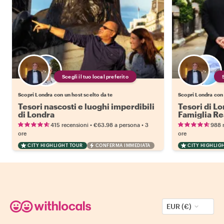
Scegli il tuo local preferito
Scopri Londra con un host scelto da te
Scopri Londra con 
Tesori nascosti e luoghi imperdibili
Tesori di Lo
di Londra
Famiglia Re
•
•
415 recensioni
€63.98
a persona
3
988 
ore
ore
CITY HIGHLIGHT TOUR
CONFERMA IMMEDIATA
CITY HIGHLIG
EUR (€)