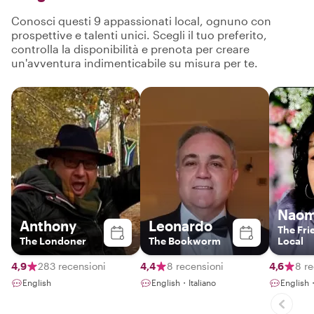
Conosci questi 9 appassionati local, ognuno con
prospettive e talenti unici. Scegli il tuo preferito,
controlla la disponibilità e prenota per creare
un'avventura indimenticabile su misura per te.
Naom
Anthony
Leonardo
The Fri
The Londoner
The Bookworm
Local
4,9
283 recensioni
4,4
8 recensioni
4,6
8 re
English
English・Italiano
English