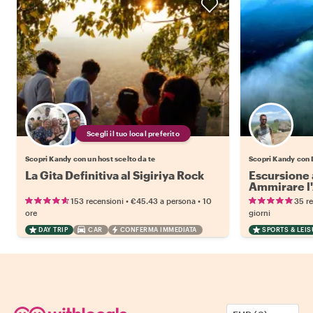
Scegli il tuo local preferito
Scopri Kandy con un host scelto da te
Scopri Kandy con
La Gita Definitiva al Sigiriya Rock
Escursione 
Ammirare l
•
•
153 recensioni
€45.43
a persona
10
35 r
ore
giorni
DAY TRIP
CAR
CONFERMA IMMEDIATA
SPORTS & LEI