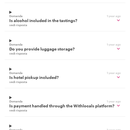
Domanda
1 year ago
Is alcohol included in the tastings?
vedi risposta
Domanda
1 year ago
Do you provide luggage storage?
vedi risposta
Domanda
1 year ago
Is hotel pickup included?
vedi risposta
Domanda
1 year ago
Is payment handled through the Withlocals platform?
vedi risposta
Domanda
1 year ago