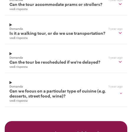
Can the tour accommodate prams or strollers?
vedi risposta
Domanda
1 year ago
Is it a walking tour, or do we use transportation?
vedi risposta
Domanda
1 year ago
Can the tour be rescheduled if we're delayed?
vedi risposta
Domanda
1 year ago
Can we focus on a particular type of cuisine (e.g.
desserts, street food, wine)?
vedi risposta