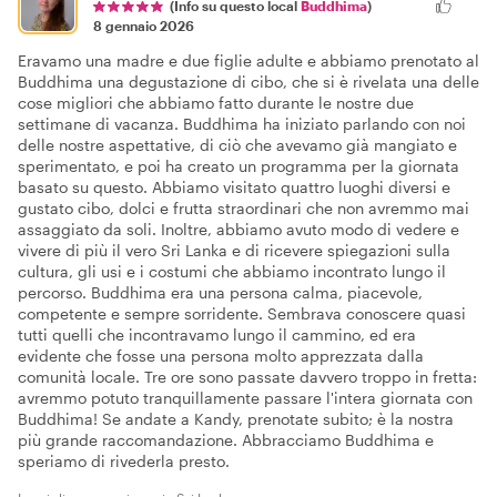
(Info su questo local
Buddhima
)
8 gennaio 2026
Eravamo una madre e due figlie adulte e abbiamo prenotato al
Buddhima una degustazione di cibo, che si è rivelata una delle
cose migliori che abbiamo fatto durante le nostre due
settimane di vacanza. Buddhima ha iniziato parlando con noi
delle nostre aspettative, di ciò che avevamo già mangiato e
sperimentato, e poi ha creato un programma per la giornata
basato su questo. Abbiamo visitato quattro luoghi diversi e
gustato cibo, dolci e frutta straordinari che non avremmo mai
assaggiato da soli. Inoltre, abbiamo avuto modo di vedere e
vivere di più il vero Sri Lanka e di ricevere spiegazioni sulla
cultura, gli usi e i costumi che abbiamo incontrato lungo il
percorso. Buddhima era una persona calma, piacevole,
competente e sempre sorridente. Sembrava conoscere quasi
tutti quelli che incontravamo lungo il cammino, ed era
evidente che fosse una persona molto apprezzata dalla
comunità locale. Tre ore sono passate davvero troppo in fretta:
avremmo potuto tranquillamente passare l'intera giornata con
Buddhima! Se andate a Kandy, prenotate subito; è la nostra
più grande raccomandazione. Abbracciamo Buddhima e
speriamo di rivederla presto.