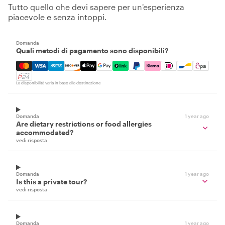
Tutto quello che devi sapere per un'esperienza
piacevole e senza intoppi.
Domanda
Quali metodi di pagamento sono disponibili?
Mastercard, Visa, Amex, Discover, Apple Pay, Google Pay
La disponibilità varia in base alla destinazione
Domanda
1 year ago
Are dietary restrictions or food allergies
accommodated?
vedi risposta
Domanda
1 year ago
Is this a private tour?
vedi risposta
Domanda
1 year ago