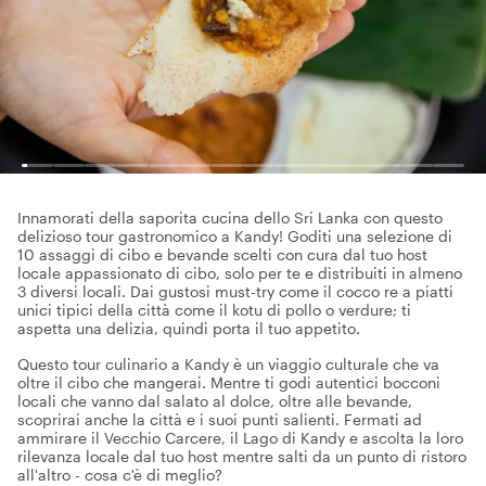
Innamorati della saporita cucina dello Sri Lanka con questo
delizioso tour gastronomico a Kandy! Goditi una selezione di
10 assaggi di cibo e bevande scelti con cura dal tuo host
locale appassionato di cibo, solo per te e distribuiti in almeno
3 diversi locali. Dai gustosi must-try come il cocco re a piatti
unici tipici della città come il kotu di pollo o verdure; ti
aspetta una delizia, quindi porta il tuo appetito.
Questo tour culinario a Kandy è un viaggio culturale che va
oltre il cibo che mangerai. Mentre ti godi autentici bocconi
locali che vanno dal salato al dolce, oltre alle bevande,
scoprirai anche la città e i suoi punti salienti. Fermati ad
ammirare il Vecchio Carcere, il Lago di Kandy e ascolta la loro
rilevanza locale dal tuo host mentre salti da un punto di ristoro
all'altro - cosa c'è di meglio?