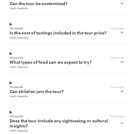
Can the tour be customized?
vedi risposta
Domanda
1 year ago
Is the cost of tastings included in the tour price?
vedi risposta
Domanda
1 year ago
What types of food can we expect to try?
vedi risposta
Domanda
1 year ago
Can children join the tour?
vedi risposta
Domanda
1 year ago
Does the tour include any sightseeing or cultural
insights?
vedi risposta