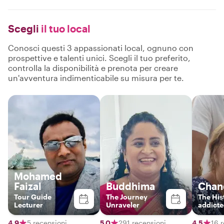
Scegli
il tuo local
Conosci questi 3 appassionati local, ognuno con
prospettive e talenti unici. Scegli il tuo preferito,
controlla la disponibilità e prenota per creare
un'avventura indimenticabile su misura per te.
Mohamed
Faizal
Buddhima
Chan
Tour Guide
The Journey
The His
Lecturer
Unraveler
addicte
authent
Lankan
4,9
5 recensioni
5,0
291 recensioni
4,5
16 