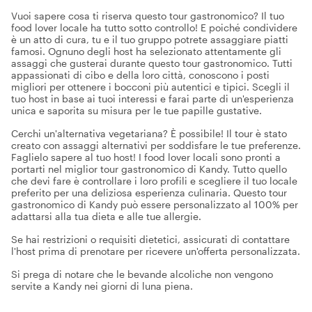
Vuoi sapere cosa ti riserva questo tour gastronomico? Il tuo
food lover locale ha tutto sotto controllo! E poiché condividere
è un atto di cura, tu e il tuo gruppo potrete assaggiare piatti
famosi. Ognuno degli host ha selezionato attentamente gli
assaggi che gusterai durante questo tour gastronomico. Tutti
appassionati di cibo e della loro città, conoscono i posti
migliori per ottenere i bocconi più autentici e tipici. Scegli il
tuo host in base ai tuoi interessi e farai parte di un'esperienza
unica e saporita su misura per le tue papille gustative.
Cerchi un'alternativa vegetariana? È possibile! Il tour è stato
creato con assaggi alternativi per soddisfare le tue preferenze.
Faglielo sapere al tuo host! I food lover locali sono pronti a
portarti nel miglior tour gastronomico di Kandy. Tutto quello
che devi fare è controllare i loro profili e scegliere il tuo locale
preferito per una deliziosa esperienza culinaria. Questo tour
gastronomico di Kandy può essere personalizzato al 100% per
adattarsi alla tua dieta e alle tue allergie.
Se hai restrizioni o requisiti dietetici, assicurati di contattare
l'host prima di prenotare per ricevere un'offerta personalizzata.
Si prega di notare che le bevande alcoliche non vengono
servite a Kandy nei giorni di luna piena.