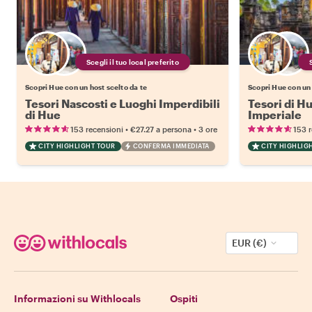
Scegli il tuo local preferito
Scopri Hue con un host scelto da te
Scopri Hue con un 
Tesori Nascosti e Luoghi Imperdibili
Tesori di Hue
di Hue
Imperiale
•
•
153 recensioni
€27.27
a persona
3 ore
153 
CITY HIGHLIGHT TOUR
CONFERMA IMMEDIATA
CITY HIGHLIG
EUR (€)
Informazioni su Withlocals
Ospiti