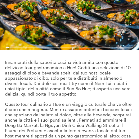
Innamorati della saporita cucina vietnamita con questo
delizioso tour gastronomico a Hue! Goditi una selezione di 10
assaggi di cibo e bevande scelti dal tuo host locale
appassionato di cibo, solo per te e distribuiti in almeno 3
diversi locali. Dai deliziosi must-try come il Nem Lui a piatti
unici tipici della città come il Bun Bo Hue; ti aspetta una vera
delizia, quindi porta il tuo appetito.
Questo tour culinario a Hue è un viaggio culturale che va oltre
il cibo che mangerai. Mentre assapori autentici bocconi locali
che spaziano dal salato al dolce, oltre alle bevande, scoprirai
anche la città e i suoi punti salienti. Fermati ad ammirare il
Dong Ba Market, la Nguyen Dinh Chieu Walking Street e il
Fiume dei Profumi e ascolta la loro rilevanza locale dal tuo
host mentre ti sposti da un punto gastronomico all'altro: cosa