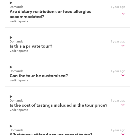
Domanda
1 year ago
Are dietary restrictions or food allergies
accommodated?
vedi risposta
Domanda
1 year ago
Is this a private tour?
vedi risposta
Domanda
1 year ago
Can the tour be customized?
vedi risposta
Domanda
1 year ago
Is the cost of tastings included in the tour price?
vedi risposta
Domanda
1 year ago
What types of food can we expect to try?