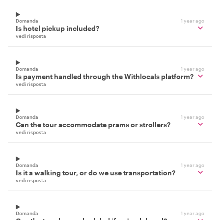
Domanda
1 year ago
Is hotel pickup included?
vedi risposta
Domanda
1 year ago
Is payment handled through the Withlocals platform?
vedi risposta
Domanda
1 year ago
Can the tour accommodate prams or strollers?
vedi risposta
Domanda
1 year ago
Is it a walking tour, or do we use transportation?
vedi risposta
Domanda
1 year ago