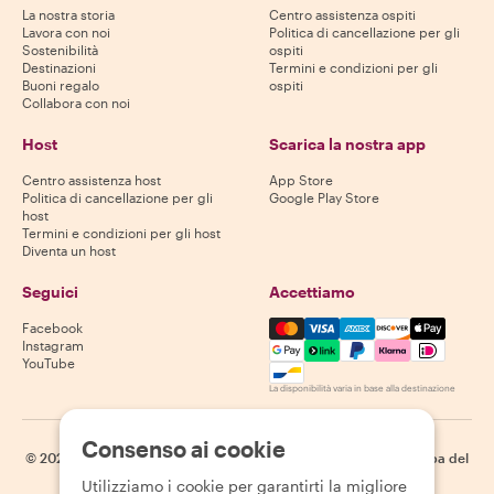
La nostra storia
Centro assistenza ospiti
Lavora con noi
Politica di cancellazione per gli
Sostenibilità
ospiti
Destinazioni
Termini e condizioni per gli
Buoni regalo
ospiti
Collabora con noi
Host
Scarica la nostra app
Centro assistenza host
App Store
Politica di cancellazione per gli
Google Play Store
host
Termini e condizioni per gli host
Diventa un host
Seguici
Accettiamo
Mastercard, Visa, Amex, Di
Facebook
Instagram
YouTube
La disponibilità varia in base alla destinazione
Consenso ai cookie
©
2026
Withlocals.com
|
Informativa sulla privacy
|
Cookie
|
Mappa del
sito
Utilizziamo i cookie per garantirti la migliore