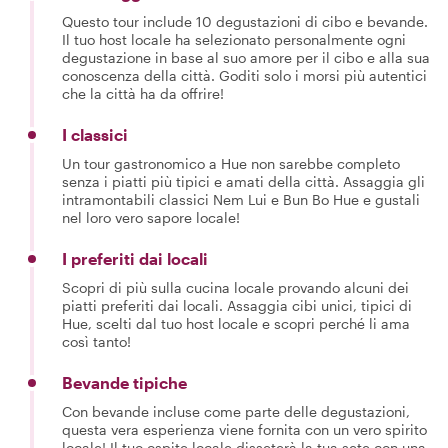
Questo tour include 10 degustazioni di cibo e bevande.
Il tuo host locale ha selezionato personalmente ogni
degustazione in base al suo amore per il cibo e alla sua
conoscenza della città. Goditi solo i morsi più autentici
che la città ha da offrire!
I classici
Un tour gastronomico a Hue non sarebbe completo
senza i piatti più tipici e amati della città. Assaggia gli
intramontabili classici Nem Lui e Bun Bo Hue e gustali
nel loro vero sapore locale!
I preferiti dai locali
Scopri di più sulla cucina locale provando alcuni dei
piatti preferiti dai locali. Assaggia cibi unici, tipici di
Hue, scelti dal tuo host locale e scopri perché li ama
così tanto!
Bevande tipiche
Con bevande incluse come parte delle degustazioni,
questa vera esperienza viene fornita con un vero spirito
locale! Il tuo ospite locale disseterà la tua sete con una