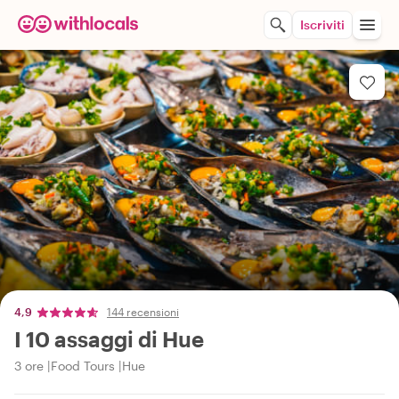
Iscriviti
4,9
144 recensioni
I 10 assaggi di Hue
3 ore
Food Tours
Hue