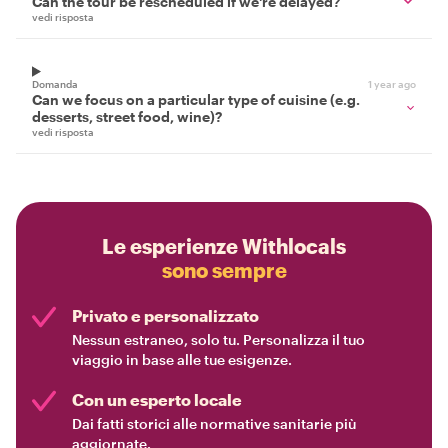
Can the tour be rescheduled if we're delayed?
vedi risposta
Domanda
1 year ago
Can we focus on a particular type of cuisine (e.g.
desserts, street food, wine)?
vedi risposta
Le esperienze Withlocals
sono sempre
Privato e personalizzato
Nessun estraneo, solo tu. Personalizza il tuo
viaggio in base alle tue esigenze.
Con un esperto locale
Dai fatti storici alle normative sanitarie più
aggiornate.