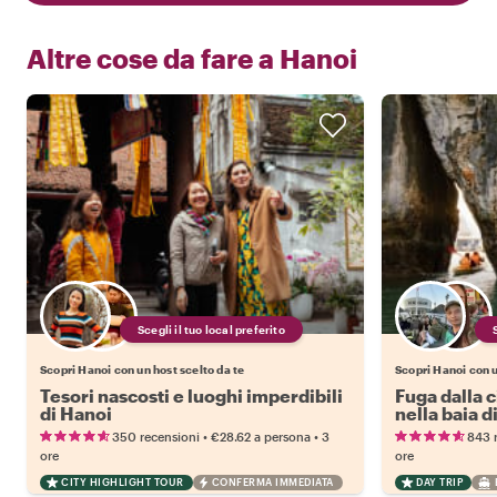
Altre cose da fare a
Hanoi
Scegli il tuo local preferito
Scopri Hanoi con un host scelto da te
Scopri Hanoi con u
Tesori nascosti e luoghi imperdibili
Fuga dalla c
di Hanoi
nella baia d
•
•
350 recensioni
€28.62
a persona
3
843 
ore
ore
CITY HIGHLIGHT TOUR
CONFERMA IMMEDIATA
DAY TRIP