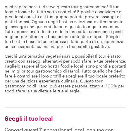
Vuoi sapere cosa ti riserva questo tour gastronomico? Il tuo
foodie locale ha tutto sotto controllo! E poiché condividere è
prendersi cura, tu e il tuo gruppo potrete provare assaggi di
piatti famosi. Ognuno degli host ha selezionato attentamente
gli assaggi che gusterai durante questo tour gastronomico.
Tutti appassionati di cibo e della loro città, conoscono i posti
migliori per ottenere i bocconi più autentici e tipici. Scegli il
tuo host in base ai tuoi interessi e farai parte di un'esperienza
unica e saporita su misura per le tue papille gustative.
Cerchi un'alternativa vegetariana? È possibile! Il tour è stato
creato con assaggi alternativi per soddisfare le tue preferenze.
Faglielo sapere al tuo host! I foodie locali sono pronti a portarti
nel miglior tour gastronomico di Hanoi. Tutto quello che devi
fare è controllare i loro profili e scegliere il tuo locale preferito
per una deliziosa esperienza culinaria. Questo tour
gastronomico di Hanoi può essere personalizzato al 100% per
soddisfare la tua dieta e le tue allergie.
Scegli
il tuo local
Conosci questi 11 appassionati local, ognuno con