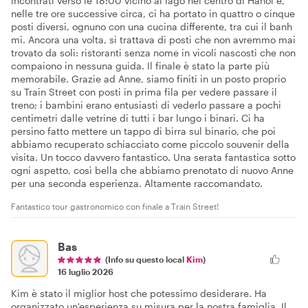
incontrati verso le 18:00 vicino al lago nel centro di Hanoi e,
nelle tre ore successive circa, ci ha portato in quattro o cinque
posti diversi, ognuno con una cucina differente, tra cui il banh
mi. Ancora una volta, si trattava di posti che non avremmo mai
trovato da soli: ristoranti senza nome in vicoli nascosti che non
compaiono in nessuna guida. Il finale è stato la parte più
memorabile. Grazie ad Anne, siamo finiti in un posto proprio
su Train Street con posti in prima fila per vedere passare il
treno; i bambini erano entusiasti di vederlo passare a pochi
centimetri dalle vetrine di tutti i bar lungo i binari. Ci ha
persino fatto mettere un tappo di birra sul binario, che poi
abbiamo recuperato schiacciato come piccolo souvenir della
visita. Un tocco davvero fantastico. Una serata fantastica sotto
ogni aspetto, così bella che abbiamo prenotato di nuovo Anne
per una seconda esperienza. Altamente raccomandato.
Fantastico tour gastronomico con finale a Train Street!
Bas
(Info su questo local
Kim
)
16 luglio 2026
Kim è stato il miglior host che potessimo desiderare. Ha
organizzato un'esperienza su misura per la nostra famiglia. Il