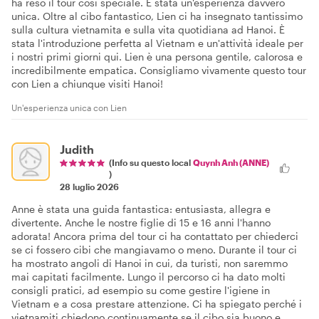
ha reso il tour così speciale. È stata un'esperienza davvero
unica. Oltre al cibo fantastico, Lien ci ha insegnato tantissimo
sulla cultura vietnamita e sulla vita quotidiana ad Hanoi. È
stata l'introduzione perfetta al Vietnam e un'attività ideale per
i nostri primi giorni qui. Lien è una persona gentile, calorosa e
incredibilmente empatica. Consigliamo vivamente questo tour
con Lien a chiunque visiti Hanoi!
Un'esperienza unica con Lien
Judith
(Info su questo local
Quynh Anh (ANNE)
)
28 luglio 2026
Anne è stata una guida fantastica: entusiasta, allegra e
divertente. Anche le nostre figlie di 15 e 16 anni l'hanno
adorata! Ancora prima del tour ci ha contattato per chiederci
se ci fossero cibi che mangiavamo o meno. Durante il tour ci
ha mostrato angoli di Hanoi in cui, da turisti, non saremmo
mai capitati facilmente. Lungo il percorso ci ha dato molti
consigli pratici, ad esempio su come gestire l'igiene in
Vietnam e a cosa prestare attenzione. Ci ha spiegato perché i
vietnamiti chiedono continuamente se il cibo sia buono e