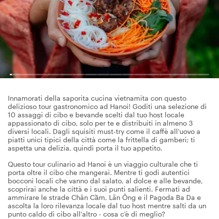
Innamorati della saporita cucina vietnamita con questo
delizioso tour gastronomico ad Hanoi! Goditi una selezione di
10 assaggi di cibo e bevande scelti dal tuo host locale
appassionato di cibo, solo per te e distribuiti in almeno 3
diversi locali. Dagli squisiti must-try come il caffè all'uovo a
piatti unici tipici della città come la frittella di gamberi; ti
aspetta una delizia, quindi porta il tuo appetito.
Questo tour culinario ad Hanoi è un viaggio culturale che ti
porta oltre il cibo che mangerai. Mentre ti godi autentici
bocconi locali che vanno dal salato, al dolce e alle bevande,
scoprirai anche la città e i suoi punti salienti. Fermati ad
ammirare le strade Chân Cầm, Lãn Ông e il Pagoda Ba Da e
ascolta la loro rilevanza locale dal tuo host mentre salti da un
punto caldo di cibo all'altro - cosa c'è di meglio?