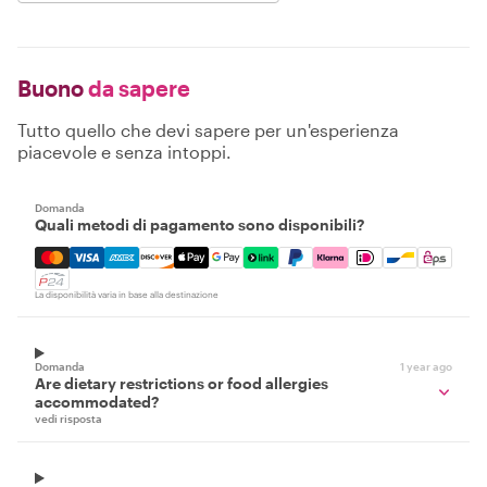
Buono
da sapere
Tutto quello che devi sapere per un'esperienza
piacevole e senza intoppi.
Domanda
Quali metodi di pagamento sono disponibili?
Mastercard, Visa, Amex, Discover, Apple Pay, Google Pay
La disponibilità varia in base alla destinazione
Domanda
1 year ago
Are dietary restrictions or food allergies
accommodated?
vedi risposta