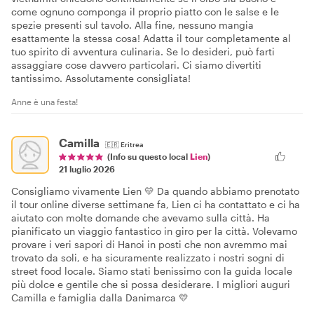
come ognuno componga il proprio piatto con le salse e le
spezie presenti sul tavolo. Alla fine, nessuno mangia
esattamente la stessa cosa! Adatta il tour completamente al
tuo spirito di avventura culinaria. Se lo desideri, può farti
assaggiare cose davvero particolari. Ci siamo divertiti
tantissimo. Assolutamente consigliata!
Anne è una festa!
Camilla
🇪🇷
Eritrea
(Info su questo local
Lien
)
21 luglio 2026
Consigliamo vivamente Lien 💛 Da quando abbiamo prenotato
il tour online diverse settimane fa, Lien ci ha contattato e ci ha
aiutato con molte domande che avevamo sulla città. Ha
pianificato un viaggio fantastico in giro per la città. Volevamo
provare i veri sapori di Hanoi in posti che non avremmo mai
trovato da soli, e ha sicuramente realizzato i nostri sogni di
street food locale. Siamo stati benissimo con la guida locale
più dolce e gentile che si possa desiderare. I migliori auguri
Camilla e famiglia dalla Danimarca 💛