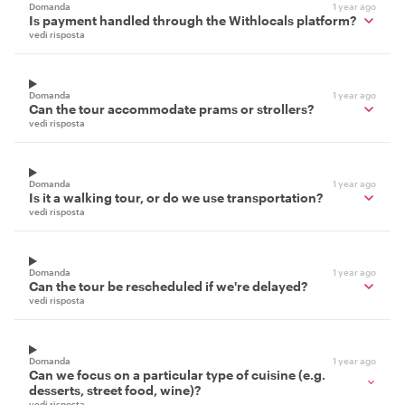
Domanda
1 year ago
Is payment handled through the Withlocals platform?
vedi risposta
Domanda
1 year ago
Can the tour accommodate prams or strollers?
vedi risposta
Domanda
1 year ago
Is it a walking tour, or do we use transportation?
vedi risposta
Domanda
1 year ago
Can the tour be rescheduled if we're delayed?
vedi risposta
Domanda
1 year ago
Can we focus on a particular type of cuisine (e.g.
desserts, street food, wine)?
vedi risposta