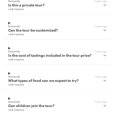
Domanda
1 year ago
Is this a private tour?
vedi risposta
Domanda
1 year ago
Can the tour be customized?
vedi risposta
Domanda
1 year ago
Is the cost of tastings included in the tour price?
vedi risposta
Domanda
1 year ago
What types of food can we expect to try?
vedi risposta
Domanda
1 year ago
Can children join the tour?
vedi risposta