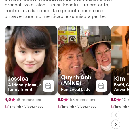
prospettive e talenti unici. Scegli il tuo preferito,
controlla la disponibilità e prenota per creare
un'avventura indimenticabile su misura per te.
Quynh Anh
Jessica
Kim
(ANNE)
A friendly local, a
Food, C
funny friend.
Fun Local Lady
Adventu
you!
4,9
58 recensioni
5,0
153 recensioni
5,0
40 
English・Vietnamese
English・Vietnamese
Englis