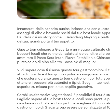
Innamorati della saporita cucina indonesiana con questo 
assaggi di cibo e bevande scelti dal tuo host locale appass
Dai deliziosi must-try come il Selendang Mayang a piatti u
delizia, quindi porta il tuo appetito.
Questo tour culinario a Giacarta è un viaggio culturale che
bocconi locali che vanno dal salato al dolce, oltre alle be
ammirare il Ponte Kota Intan, Piazza Fatahillah e Chinatow
punto caldo di cibo all'altro - cosa c'è di meglio?
Vuoi sapere cosa ti riserva questo tour gastronomico? Il t
atto di cura, tu e il tuo gruppo potrete assaggiare famos
che gusterai durante questo tour gastronomico. Tutti appas
ottenere i bocconi più autentici e tipici. Scegli il tuo hos
saporita su misura per le tue papille gustative.
Cerchi un'alternativa vegetariana? È possibile! Il tour è s
Faglielo sapere al tuo host! I foodie locali sono pronti a 
devi fare è controllare i loro profili e scegliere il tuo lo
gastronomico di Giacarta può essere personalizzato al 100