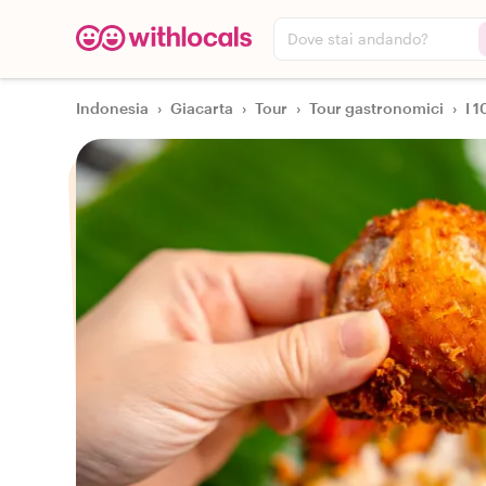
Dove stai andando?
Indonesia
›
Giacarta
›
Tour
›
Tour gastronomici
›
I 