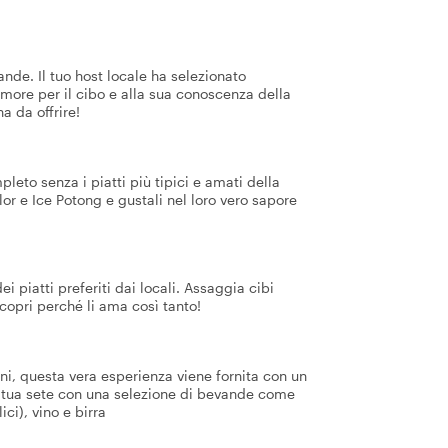
nde. Il tuo host locale ha selezionato
ore per il cibo e alla sua conoscenza della
ha da offrire!
eto senza i piatti più tipici e amati della
lor e Ice Potong e gustali nel loro vero sapore
i piatti preferiti dai locali. Assaggia cibi
 scopri perché li ama così tanto!
i, questa vera esperienza viene fornita con un
 la tua sete con una selezione di bevande come
ci), vino e birra