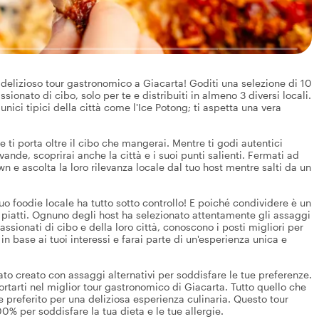
delizioso tour gastronomico a Giacarta! Goditi una selezione di 10
ionato di cibo, solo per te e distribuiti in almeno 3 diversi locali.
nici tipici della città come l'Ice Potong; ti aspetta una vera
 ti porta oltre il cibo che mangerai. Mentre ti godi autentici
vande, scoprirai anche la città e i suoi punti salienti. Fermati ad
n e ascolta la loro rilevanza locale dal tuo host mentre salti da un
uo foodie locale ha tutto sotto controllo! E poiché condividere è un
i piatti. Ognuno degli host ha selezionato attentamente gli assaggi
sionati di cibo e della loro città, conoscono i posti migliori per
t in base ai tuoi interessi e farai parte di un'esperienza unica e
tato creato con assaggi alternativi per soddisfare le tue preferenze.
portarti nel miglior tour gastronomico di Giacarta. Tutto quello che
cale preferito per una deliziosa esperienza culinaria. Questo tour
% per soddisfare la tua dieta e le tue allergie.