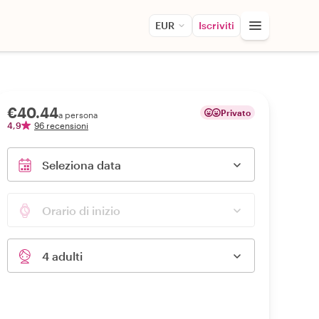
EUR
Iscriviti
€40.44
Privato
a persona
4,9
96 recensioni
Seleziona data
Orario di inizio
4 adulti