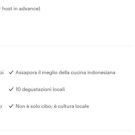
r host in advance)
oi
Assapora il meglio della cucina indonesiana
g
10 degustazioni locali
o
Non è solo cibo; è cultura locale