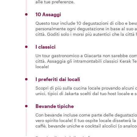
alle tue preferenze.
10 Assaggi
Questo tour include 10 degustazioni di cibo e beva
personalmente ogni degustazione in base al suo am
città. Goditi solo i morsi più autentici che la città 
I classici
Un tour gastronomico a Giacarta non sarebbe compl
città. Assaggia gli intramontabili classici Kerak Te
locale!
I preferiti dai locali
Scopri di più sulla cucina locale provando alcuni de
unici, tipici di Jakarta scelti dal tuo host locale e
Bevande tipiche
Con bevande incluse come parte delle degustazion
vero spirito locale! Il tuo ospite locale disseterà
caffè, bevande uniche e cocktail alcolici (o analcoli