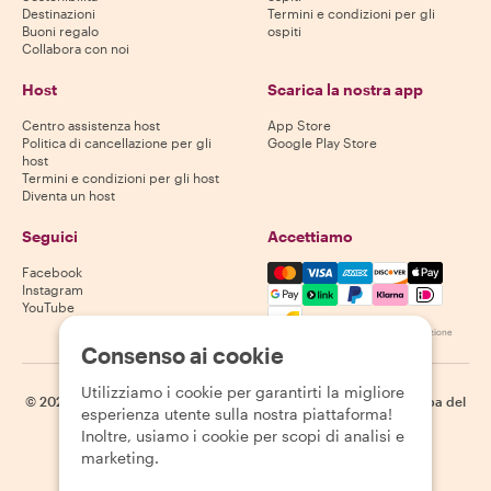
Destinazioni
Termini e condizioni per gli
Buoni regalo
ospiti
Collabora con noi
Host
Scarica la nostra app
Centro assistenza host
App Store
Politica di cancellazione per gli
Google Play Store
host
Termini e condizioni per gli host
Diventa un host
Seguici
Accettiamo
Mastercard, Visa, Amex, Di
Facebook
Instagram
YouTube
La disponibilità varia in base alla destinazione
Consenso ai cookie
Utilizziamo i cookie per garantirti la migliore
©
2026
Withlocals.com
|
Informativa sulla privacy
|
Cookie
|
Mappa del
esperienza utente sulla nostra piattaforma!
sito
Inoltre, usiamo i cookie per scopi di analisi e
marketing.