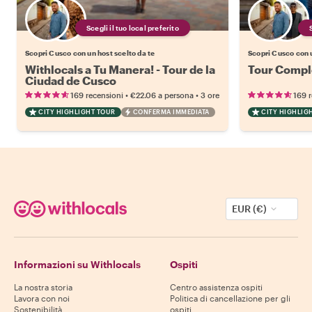
Scegli il tuo local preferito
Scopri Cusco con un host scelto da te
Scopri Cusco con u
Withlocals a Tu Manera! - Tour de la
Tour Comple
Ciudad de Cusco
•
•
169 recensioni
€22.06
a persona
3 ore
169 
CITY HIGHLIGHT TOUR
CONFERMA IMMEDIATA
CITY HIGHLIG
EUR (€)
Informazioni su Withlocals
Ospiti
La nostra storia
Centro assistenza ospiti
Lavora con noi
Politica di cancellazione per gli
Sostenibilità
ospiti