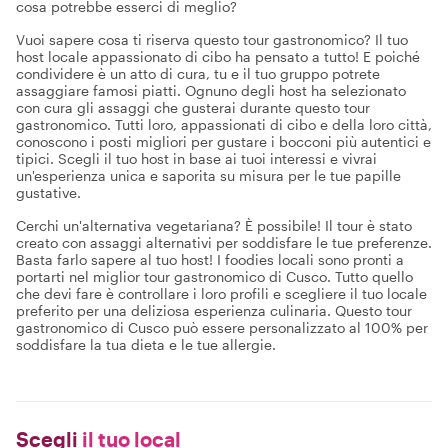
cosa potrebbe esserci di meglio?
Vuoi sapere cosa ti riserva questo tour gastronomico? Il tuo
host locale appassionato di cibo ha pensato a tutto! E poiché
condividere è un atto di cura, tu e il tuo gruppo potrete
assaggiare famosi piatti. Ognuno degli host ha selezionato
con cura gli assaggi che gusterai durante questo tour
gastronomico. Tutti loro, appassionati di cibo e della loro città,
conoscono i posti migliori per gustare i bocconi più autentici e
tipici. Scegli il tuo host in base ai tuoi interessi e vivrai
un'esperienza unica e saporita su misura per le tue papille
gustative.
Cerchi un'alternativa vegetariana? È possibile! Il tour è stato
creato con assaggi alternativi per soddisfare le tue preferenze.
Basta farlo sapere al tuo host! I foodies locali sono pronti a
portarti nel miglior tour gastronomico di Cusco. Tutto quello
che devi fare è controllare i loro profili e scegliere il tuo locale
preferito per una deliziosa esperienza culinaria. Questo tour
gastronomico di Cusco può essere personalizzato al 100% per
soddisfare la tua dieta e le tue allergie.
Scegli
il tuo local