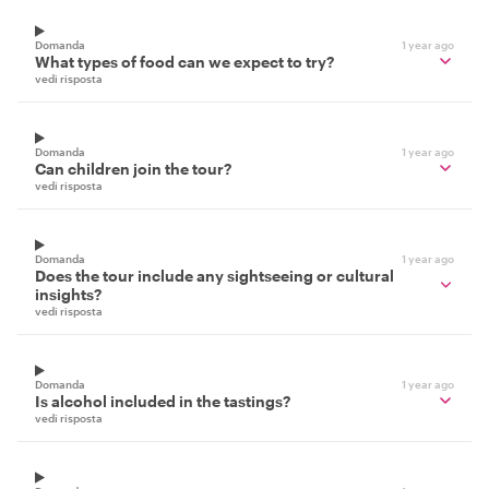
Domanda
1 year ago
What types of food can we expect to try?
vedi risposta
Domanda
1 year ago
Can children join the tour?
vedi risposta
Domanda
1 year ago
Does the tour include any sightseeing or cultural
insights?
vedi risposta
Domanda
1 year ago
Is alcohol included in the tastings?
vedi risposta