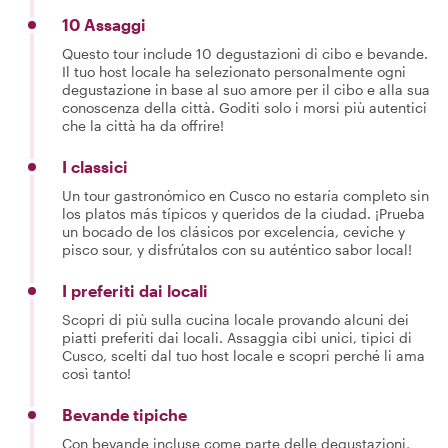
10 Assaggi
Questo tour include 10 degustazioni di cibo e bevande.
Il tuo host locale ha selezionato personalmente ogni
degustazione in base al suo amore per il cibo e alla sua
conoscenza della città. Goditi solo i morsi più autentici
che la città ha da offrire!
I classici
Un tour gastronómico en Cusco no estaría completo sin
los platos más típicos y queridos de la ciudad. ¡Prueba
un bocado de los clásicos por excelencia, ceviche y
pisco sour, y disfrútalos con su auténtico sabor local!
I preferiti dai locali
Scopri di più sulla cucina locale provando alcuni dei
piatti preferiti dai locali. Assaggia cibi unici, tipici di
Cusco, scelti dal tuo host locale e scopri perché li ama
così tanto!
Bevande tipiche
Con bevande incluse come parte delle degustazioni,