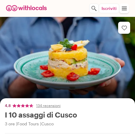
Iscriviti
4,8
134 recensioni
I 10 assaggi di Cusco
3 ore
Food Tours
Cusco