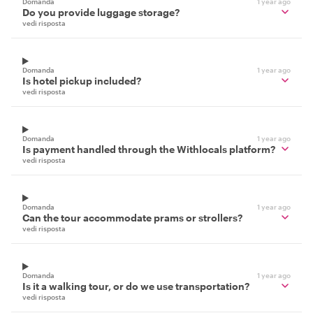
Domanda
1 year ago
Do you provide luggage storage?
vedi risposta
Domanda
1 year ago
Is hotel pickup included?
vedi risposta
Domanda
1 year ago
Is payment handled through the Withlocals platform?
vedi risposta
Domanda
1 year ago
Can the tour accommodate prams or strollers?
vedi risposta
Domanda
1 year ago
Is it a walking tour, or do we use transportation?
vedi risposta