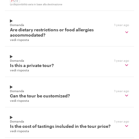
La disponibilità varia in base alla destinazione
Domanda
1 year ago
Are dietary restrictions or food allergies
accommodated?
vedi risposta
Domanda
1 year ago
Is this a private tour?
vedi risposta
Domanda
1 year ago
Can the tour be customized?
vedi risposta
Domanda
1 year ago
Is the cost of tastings included in the tour price?
vedi risposta