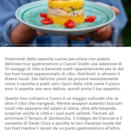
Innamorati della saporita cucina peruviana con questo
delizioso tour gastronomico a Cusco! Goditi una selezione di
10 assaggi di cibo e bevande scelti appositamente per te dal
tuo host locale appassionato di cibo, distribuiti in almeno 3
diversi locali. Dai deliziosi piatti da provare assolutamente
come il ceviche a piatti unici tipici della città come il pisco
sour; ti aspetta una vera delizia, quindi porta il tuo appetito.
Questo tour culinario a Cusco è un viaggio culturale che va
oltre il cibo che mangerai. Mentre assapori autentici bocconi
locali che spaziano dal salato al dolce, oltre alle bevande,
scoprirai anche la città e i suoi punti salienti. Fermati ad
ammirare il Tempio di Qorikancha, il Colegio de Ciencias e il
convento di Santa Clara e ascolta la loro rilevanza locale dal
tuo host mentre ti sposti da un punto gastronomico all'altro: