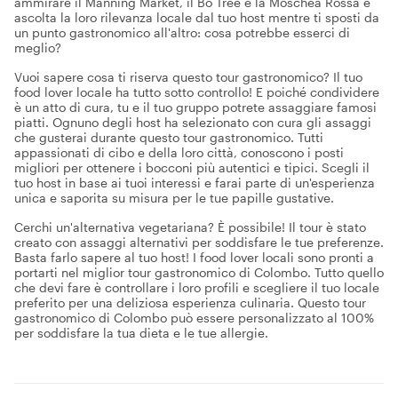
ammirare il Manning Market, il Bo Tree e la Moschea Rossa e
ascolta la loro rilevanza locale dal tuo host mentre ti sposti da
un punto gastronomico all'altro: cosa potrebbe esserci di
meglio?
Vuoi sapere cosa ti riserva questo tour gastronomico? Il tuo
food lover locale ha tutto sotto controllo! E poiché condividere
è un atto di cura, tu e il tuo gruppo potrete assaggiare famosi
piatti. Ognuno degli host ha selezionato con cura gli assaggi
che gusterai durante questo tour gastronomico. Tutti
appassionati di cibo e della loro città, conoscono i posti
migliori per ottenere i bocconi più autentici e tipici. Scegli il
tuo host in base ai tuoi interessi e farai parte di un'esperienza
unica e saporita su misura per le tue papille gustative.
Cerchi un'alternativa vegetariana? È possibile! Il tour è stato
creato con assaggi alternativi per soddisfare le tue preferenze.
Basta farlo sapere al tuo host! I food lover locali sono pronti a
portarti nel miglior tour gastronomico di Colombo. Tutto quello
che devi fare è controllare i loro profili e scegliere il tuo locale
preferito per una deliziosa esperienza culinaria. Questo tour
gastronomico di Colombo può essere personalizzato al 100%
per soddisfare la tua dieta e le tue allergie.