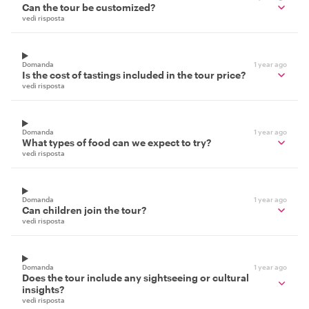
Can the tour be customized?
vedi risposta
Domanda
1 year ago
Is the cost of tastings included in the tour price?
vedi risposta
Domanda
1 year ago
What types of food can we expect to try?
vedi risposta
Domanda
1 year ago
Can children join the tour?
vedi risposta
Domanda
1 year ago
Does the tour include any sightseeing or cultural
insights?
vedi risposta