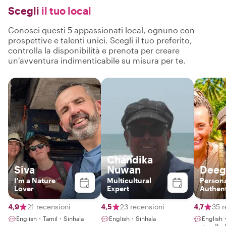
Scegli
il tuo local
Conosci questi 5 appassionati local, ognuno con
prospettive e talenti unici. Scegli il tuo preferito,
controlla la disponibilità e prenota per creare
un'avventura indimenticabile su misura per te.
Chandika
Siva
Nuwan
Deeg
I'm a Nature
Multicultural
Persona
Lover
Expert
Authent
Sustain
Experie
4,9
21 recensioni
4,5
23 recensioni
4,7
35 r
Ceylon 
English・Tamil・Sinhala
English・Sinhala
English
Deego