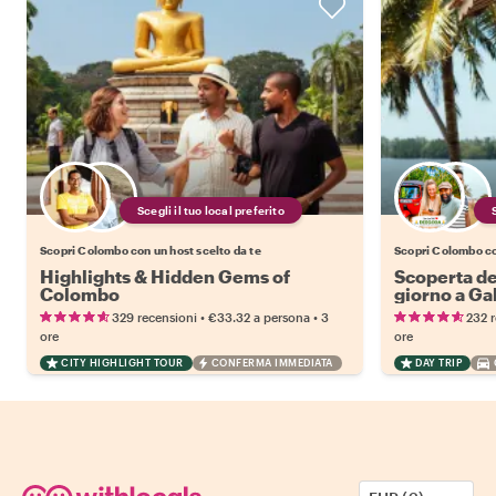
Scegli il tuo local preferito
Scopri Colombo con un host scelto da te
Scopri Colombo co
Highlights & Hidden Gems of
Scoperta del
Colombo
giorno a Ga
•
•
329 recensioni
€33.32
a persona
3
232 
ore
ore
CITY HIGHLIGHT TOUR
CONFERMA IMMEDIATA
DAY TRIP