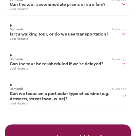
Can the tour accommodate prams or strollers?
vedi risposta
Domanda
1 year ago
Is it a walking tour, or do we use transportation?
vedi risposta
Domanda
1 year ago
Can the tour be rescheduled if we're delayed?
vedi risposta
Domanda
1 year ago
Can we focus on a particular type of cuisine (e.g.
desserts, street food, wine)?
vedi risposta