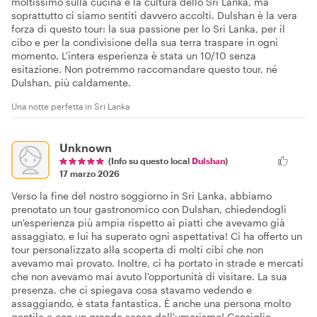
moltissimo sulla cucina e la cultura dello Sri Lanka, ma
soprattutto ci siamo sentiti davvero accolti. Dulshan è la vera
forza di questo tour: la sua passione per lo Sri Lanka, per il
cibo e per la condivisione della sua terra traspare in ogni
momento. L'intera esperienza è stata un 10/10 senza
esitazione. Non potremmo raccomandare questo tour, né
Dulshan, più caldamente.
Una notte perfetta in Sri Lanka
Unknown
(Info su questo local
Dulshan
)
17 marzo 2026
Verso la fine del nostro soggiorno in Sri Lanka, abbiamo
prenotato un tour gastronomico con Dulshan, chiedendogli
un'esperienza più ampia rispetto ai piatti che avevamo già
assaggiato, e lui ha superato ogni aspettativa! Ci ha offerto un
tour personalizzato alla scoperta di molti cibi che non
avevamo mai provato. Inoltre, ci ha portato in strade e mercati
che non avevamo mai avuto l'opportunità di visitare. La sua
presenza, che ci spiegava cosa stavamo vedendo e
assaggiando, è stata fantastica. È anche una persona molto
gentile e con un grande senso dell'umorismo! Consiglio