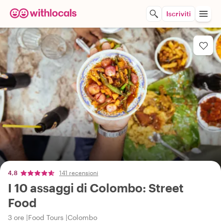
Iscriviti
4,8
141 recensioni
I 10 assaggi di Colombo: Street
Food
3 ore
Food Tours
Colombo