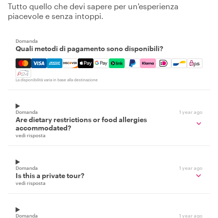
Tutto quello che devi sapere per un'esperienza
piacevole e senza intoppi.
Domanda
Quali metodi di pagamento sono disponibili?
Mastercard, Visa, Amex, Discover, Apple Pay, Google Pay
La disponibilità varia in base alla destinazione
Domanda
1 year ago
Are dietary restrictions or food allergies
accommodated?
vedi risposta
Domanda
1 year ago
Is this a private tour?
vedi risposta
Domanda
1 year ago