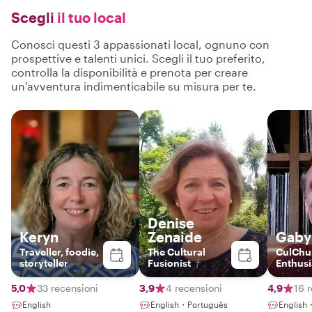
Scegli
il tuo local
Conosci questi 3 appassionati local, ognuno con
prospettive e talenti unici. Scegli il tuo preferito,
controlla la disponibilità e prenota per creare
un'avventura indimenticabile su misura per te.
Denise
Keryn
Zenaide
Gaby
Traveller, foodie,
The Cultural
CulChu
storyteller
Fusionist
Enthusi
5,0
33 recensioni
3,9
4 recensioni
4,9
16 
English
English・Português
English