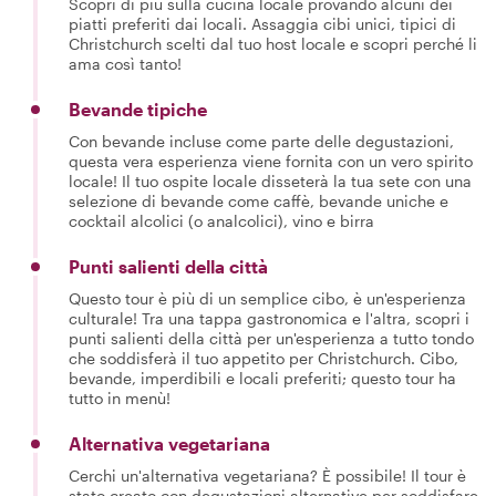
Scopri di più sulla cucina locale provando alcuni dei
piatti preferiti dai locali. Assaggia cibi unici, tipici di
Christchurch scelti dal tuo host locale e scopri perché li
ama così tanto!
Bevande tipiche
Con bevande incluse come parte delle degustazioni,
questa vera esperienza viene fornita con un vero spirito
locale! Il tuo ospite locale disseterà la tua sete con una
selezione di bevande come caffè, bevande uniche e
cocktail alcolici (o analcolici), vino e birra
Punti salienti della città
Questo tour è più di un semplice cibo, è un'esperienza
culturale! Tra una tappa gastronomica e l'altra, scopri i
punti salienti della città per un'esperienza a tutto tondo
che soddisferà il tuo appetito per Christchurch. Cibo,
bevande, imperdibili e locali preferiti; questo tour ha
tutto in menù!
Alternativa vegetariana
Cerchi un'alternativa vegetariana? È possibile! Il tour è
stato creato con degustazioni alternative per soddisfare