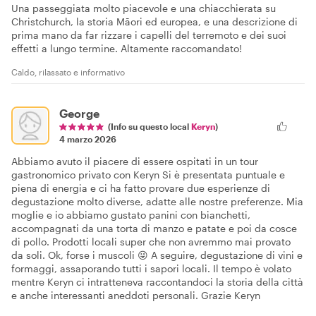
Una passeggiata molto piacevole e una chiacchierata su
Christchurch, la storia Māori ed europea, e una descrizione di
prima mano da far rizzare i capelli del terremoto e dei suoi
effetti a lungo termine. Altamente raccomandato!
Caldo, rilassato e informativo
George
(Info su questo local
Keryn
)
4 marzo 2026
Abbiamo avuto il piacere di essere ospitati in un tour
gastronomico privato con Keryn Si è presentata puntuale e
piena di energia e ci ha fatto provare due esperienze di
degustazione molto diverse, adatte alle nostre preferenze. Mia
moglie e io abbiamo gustato panini con bianchetti,
accompagnati da una torta di manzo e patate e poi da cosce
di pollo. Prodotti locali super che non avremmo mai provato
da soli. Ok, forse i muscoli 😜 A seguire, degustazione di vini e
formaggi, assaporando tutti i sapori locali. Il tempo è volato
mentre Keryn ci intratteneva raccontandoci la storia della città
e anche interessanti aneddoti personali. Grazie Keryn