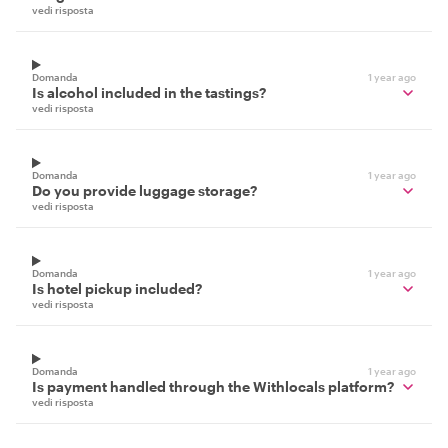
vedi risposta
Domanda
1 year ago
Is alcohol included in the tastings?
vedi risposta
Domanda
1 year ago
Do you provide luggage storage?
vedi risposta
Domanda
1 year ago
Is hotel pickup included?
vedi risposta
Domanda
1 year ago
Is payment handled through the Withlocals platform?
vedi risposta