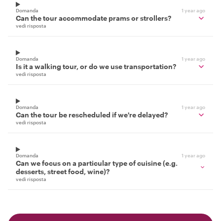
Domanda
1 year ago
Can the tour accommodate prams or strollers?
vedi risposta
Domanda
1 year ago
Is it a walking tour, or do we use transportation?
vedi risposta
Domanda
1 year ago
Can the tour be rescheduled if we're delayed?
vedi risposta
Domanda
1 year ago
Can we focus on a particular type of cuisine (e.g.
desserts, street food, wine)?
vedi risposta