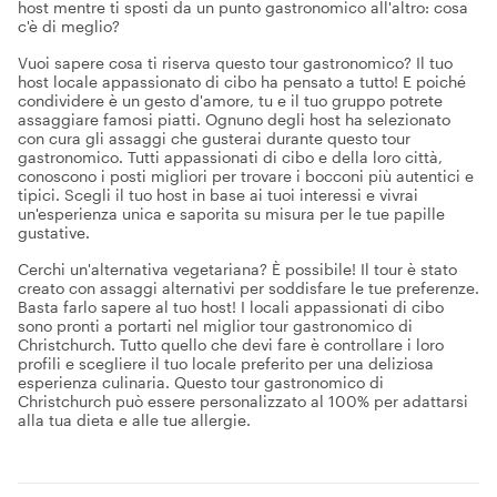
host mentre ti sposti da un punto gastronomico all'altro: cosa
c'è di meglio?
Vuoi sapere cosa ti riserva questo tour gastronomico? Il tuo
host locale appassionato di cibo ha pensato a tutto! E poiché
condividere è un gesto d'amore, tu e il tuo gruppo potrete
assaggiare famosi piatti. Ognuno degli host ha selezionato
con cura gli assaggi che gusterai durante questo tour
gastronomico. Tutti appassionati di cibo e della loro città,
conoscono i posti migliori per trovare i bocconi più autentici e
tipici. Scegli il tuo host in base ai tuoi interessi e vivrai
un'esperienza unica e saporita su misura per le tue papille
gustative.
Cerchi un'alternativa vegetariana? È possibile! Il tour è stato
creato con assaggi alternativi per soddisfare le tue preferenze.
Basta farlo sapere al tuo host! I locali appassionati di cibo
sono pronti a portarti nel miglior tour gastronomico di
Christchurch. Tutto quello che devi fare è controllare i loro
profili e scegliere il tuo locale preferito per una deliziosa
esperienza culinaria. Questo tour gastronomico di
Christchurch può essere personalizzato al 100% per adattarsi
alla tua dieta e alle tue allergie.