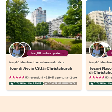
Scegli il tuo local preferito
Scopri Christchurch con un host scelto da te
Scopri Christchurc
Tour di Avvio Città: Christchurch
Tesori Nasc
di Christch
•
•
53 recensioni
€29.41
a persona
2 ore
53 r
CITY HIGHLIGHT TOUR
CONFERMA IMMEDIATA
CITY HIGHLIG