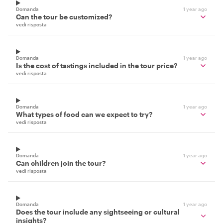
Domanda
1 year ago
Can the tour be customized?
vedi risposta
Domanda
1 year ago
Is the cost of tastings included in the tour price?
vedi risposta
Domanda
1 year ago
What types of food can we expect to try?
vedi risposta
Domanda
1 year ago
Can children join the tour?
vedi risposta
Domanda
1 year ago
Does the tour include any sightseeing or cultural
insights?