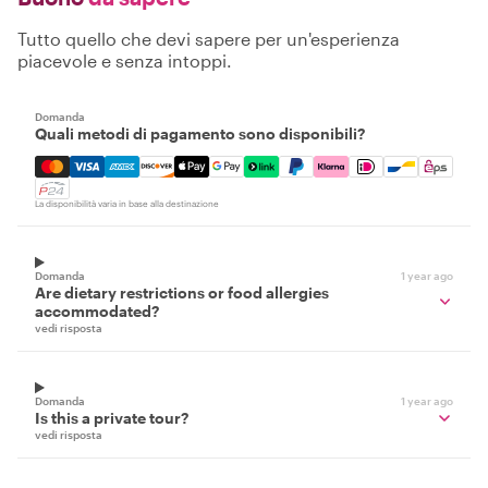
Tutto quello che devi sapere per un'esperienza
piacevole e senza intoppi.
Domanda
Quali metodi di pagamento sono disponibili?
Mastercard, Visa, Amex, Discover, Apple Pay, Google Pay
La disponibilità varia in base alla destinazione
Domanda
1 year ago
Are dietary restrictions or food allergies
accommodated?
vedi risposta
Domanda
1 year ago
Is this a private tour?
vedi risposta