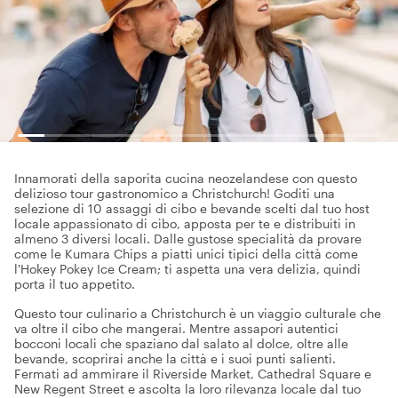
Innamorati della saporita cucina neozelandese con questo
delizioso tour gastronomico a Christchurch! Goditi una
selezione di 10 assaggi di cibo e bevande scelti dal tuo host
locale appassionato di cibo, apposta per te e distribuiti in
almeno 3 diversi locali. Dalle gustose specialità da provare
come le Kumara Chips a piatti unici tipici della città come
l'Hokey Pokey Ice Cream; ti aspetta una vera delizia, quindi
porta il tuo appetito.
Questo tour culinario a Christchurch è un viaggio culturale che
va oltre il cibo che mangerai. Mentre assapori autentici
bocconi locali che spaziano dal salato al dolce, oltre alle
bevande, scoprirai anche la città e i suoi punti salienti.
Fermati ad ammirare il Riverside Market, Cathedral Square e
New Regent Street e ascolta la loro rilevanza locale dal tuo