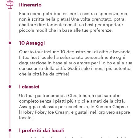
Itinerario
Ecco come potrebbe essere la nostra esperienza, ma
non è scritta nella pietra! Una volta prenotato, potrai
chattare direttamente con il tuo host per apportare
piccole modifiche in base alle tue preferenze.
10 Assaggi
Questo tour include 10 degustazioni di cibo e bevande.
Il tuo host locale ha selezionato personalmente ogni
degustazione in base al suo amore per il cibo e alla sua
conoscenza della città. Goditi solo i morsi più autentici
che la città ha da offrire!
I classici
Un tour gastronomico a Christchurch non sarebbe
completo senza i piatti più tipici e amati della città.
Assaggia i classici per eccellenza, le Kumara Chips e
l'Hokey Pokey Ice Cream, e gustali nel loro vero sapore
locale!
I preferiti dai locali