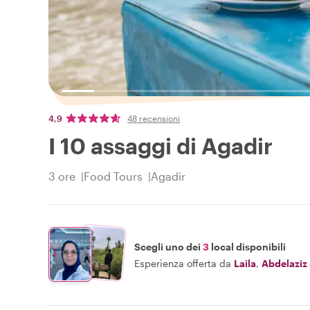
4,9
48 recensioni
I 10 assaggi di Agadir
3 ore
Food Tours
Agadir
Scegli uno dei
3
local disponibili
Esperienza offerta da
Laila
,
Abdelaziz