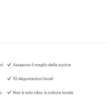
oi
Assapora il meglio della cucina
10 degustazioni locali
o
Non è solo cibo; è cultura locale