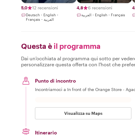
& Amazigh
Culture Expert
5,0
12 recensioni
4,8
6 recensioni
4
Deutsch・English・
العربية・English・Français
Français・العربية
Questa è
il programma
Dai un'occhiata al programma qui sotto per vedere c
personalizzare questa offerta con l'host che prefer
Punto di incontro
Incontriamoci a In front of the Orange Store - Agadi
Visualizza su Maps
Itinerario