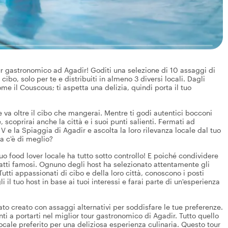
ur gastronomico ad Agadir! Goditi una selezione di 10 assaggi di
ibo, solo per te e distribuiti in almeno 3 diversi locali. Dagli
come il Couscous; ti aspetta una delizia, quindi porta il tuo
 va oltre il cibo che mangerai. Mentre ti godi autentici bocconi
 scoprirai anche la città e i suoi punti salienti. Fermati ad
e la Spiaggia di Agadir e ascolta la loro rilevanza locale dal tuo
a c'è di meglio?
uo food lover locale ha tutto sotto controllo! E poiché condividere
piatti famosi. Ognuno degli host ha selezionato attentamente gli
tti appassionati di cibo e della loro città, conoscono i posti
i il tuo host in base ai tuoi interessi e farai parte di un'esperienza
tato creato con assaggi alternativi per soddisfare le tue preferenze.
onti a portarti nel miglior tour gastronomico di Agadir. Tutto quello
o locale preferito per una deliziosa esperienza culinaria. Questo tour