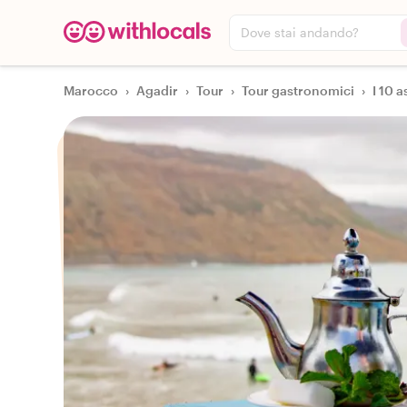
Dove stai andando?
Marocco
›
Agadir
›
Tour
›
Tour gastronomici
›
I 10 