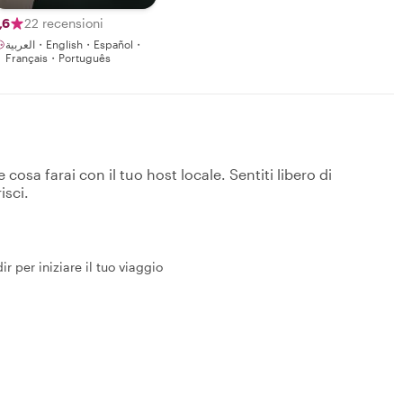
,6
22 recensioni
العربية・English・Español・
Français・Português
osa farai con il tuo host locale. Sentiti libero di
isci.
r per iniziare il tuo viaggio