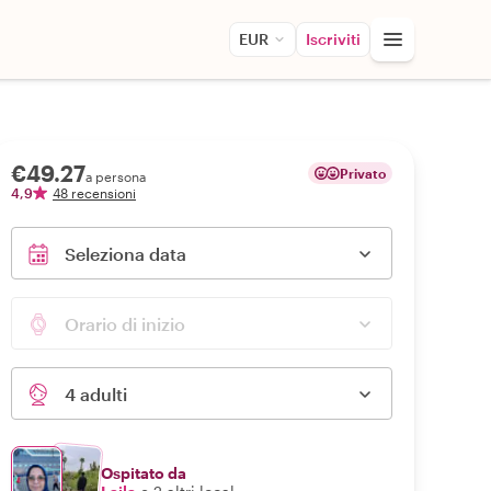
EUR
Iscriviti
€49.27
Privato
a persona
4,9
48 recensioni
Seleziona data
Orario di inizio
4 adulti
Ospitato da