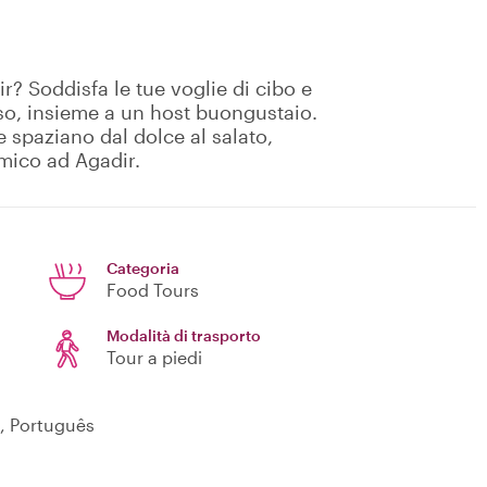
r? Soddisfa le tue voglie di cibo e
rso, insieme a un host buongustaio.
e spaziano dal dolce al salato,
mico ad Agadir.
Categoria
Food Tours
Modalità di trasporto
Tour a piedi
is, العربية, Español, Português