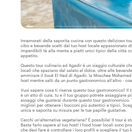
Innamorati della saporita cucina con questo delizioso to
cibo e bevande scelti dal tuo host locale appassionato di c
imperdibili tè alla menta a piatti unici tipici della città 
appetito.
Questo tour culinario ad Agadir è un viaggio culturale che
locali che spaziano dal salato al dolce, oltre alle bevande,
ammirare il Souk El Had di Agadir, la Moschea Mohamed V 
host mentre salti da un punto gastronomico all'altro - cos
Vuoi sapere cosa ti riserva questo tour gastronomico? Il t
è un atto di cura, tu e il tuo gruppo potrete assaggiare 
assaggi che gusterai durante questo tour gastronomico. Tu
migliori per ottenere i bocconi più autentici e tipici. Scegl
unica e saporita su misura per le tue papille gustative.
Cerchi un'alternativa vegetariana? È possibile! Il tour è s
Basta farlo sapere al tuo host! I food lover locali sono pr
che devi fare è controllare i loro profili e scegliere il tu