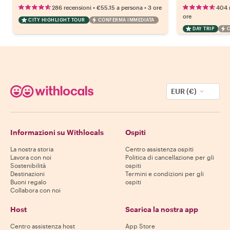
•
•
286 recensioni
€55.15
a persona
3 ore
404 
ore
CITY HIGHLIGHT TOUR
CONFERMA IMMEDIATA
DAY TRIP
EUR (€)
Informazioni su Withlocals
Ospiti
La nostra storia
Centro assistenza ospiti
Lavora con noi
Politica di cancellazione per gli
Sostenibilità
ospiti
Destinazioni
Termini e condizioni per gli
Buoni regalo
ospiti
Collabora con noi
Host
Scarica la nostra app
Centro assistenza host
App Store