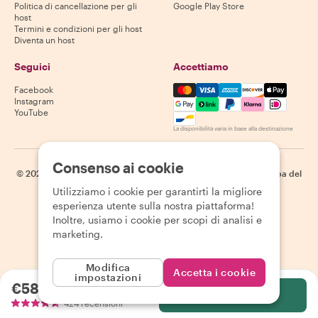
Politica di cancellazione per gli
Google Play Store
host
Termini e condizioni per gli host
Diventa un host
Seguici
Accettiamo
Mastercard, Visa, Amex, Di
Facebook
Instagram
YouTube
La disponibilità varia in base alla destinazione
Consenso ai cookie
©
2026
Withlocals.com
|
Informativa sulla privacy
|
Cookie
|
Mappa del
sito
Utilizziamo i cookie per garantirti la migliore
esperienza utente sulla nostra piattaforma!
Inoltre, usiamo i cookie per scopi di analisi e
marketing.
Modifica
Accetta i cookie
impostazioni
€58.82
a persona
Seleziona
424 recensioni