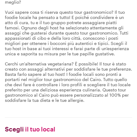
meglio?
Vuoi sapere cosa ti riserva questo tour gastronomico? Il tuo
foodie locale ha pensato a tutto! E poiché condividere è un
atto di cura, tu e il tuo gruppo potrete assaggiare piatti
famosi. Ognuno degli host ha selezionato attentamente gli
assaggi che gusterai durante questo tour gastronomico. Tutti
appassionati di cibo e della loro città, conoscono i posti
migliori per ottenere i bocconi più autentici e tipici. Scegli il
tuo host in base ai tuoi interessi e farai parte di un'esperienza
unica e saporita su misura per le tue papille gustative.
Cerchi un'alternativa vegetariana? È possibile! Il tour è stato
creato con assaggi alternativi per soddisfare le tue preferenze.
Basta farlo sapere al tuo host! I foodie locali sono pronti a
portarti nel miglior tour gastronomico del Cairo. Tutto quello
che devi fare è controllare i loro profili e scegliere il tuo locale
preferito per una deliziosa esperienza culinaria. Questo tour
gastronomico al Cairo può essere personalizzato al 100% per
soddisfare la tua dieta e le tue allergie.
Scegli
il tuo local