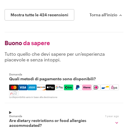
Mostra tutte le 424 recensioni
Torna all'inizio
Buono
da sapere
Tutto quello che devi sapere per un'esperienza
piacevole e senza intoppi.
Domanda
Quali metodi di pagamento sono disponibili?
Mastercard, Visa, Amex, Discover, Apple Pay, Google Pay
La disponibilità varia in base alla destinazione
Domanda
1 year ago
Are dietary restrictions or food allergies
accommodated?