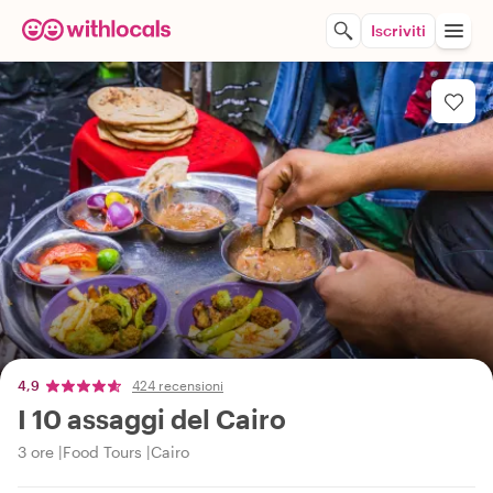
Iscriviti
4,9
424 recensioni
I 10 assaggi del Cairo
3 ore
Food Tours
Cairo