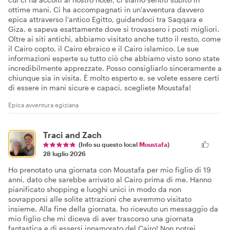
ottime mani. Ci ha accompagnati in un'avventura davvero
epica attraverso l'antico Egitto, guidandoci tra Saqqara e
Giza, e sapeva esattamente dove si trovassero i posti migliori.
Oltre ai siti antichi, abbiamo visitato anche tutto il resto, come
il Cairo copto, il Cairo ebraico e il Cairo islamico. Le sue
informazioni esperte su tutto ciò che abbiamo visto sono state
incredibilmente apprezzate. Posso consigliarlo sinceramente a
chiunque sia in visita. È molto esperto e, se volete essere certi
di essere in mani sicure e capaci, scegliete Moustafa!
Epica avventura egiziana
Traci and Zach
(Info su questo local
Moustafa
)
28 luglio 2026
Ho prenotato una giornata con Moustafa per mio figlio di 19
anni, dato che sarebbe arrivato al Cairo prima di me. Hanno
pianificato shopping e luoghi unici in modo da non
sovrapporsi alle solite attrazioni che avremmo visitato
insieme. Alla fine della giornata, ho ricevuto un messaggio da
mio figlio che mi diceva di aver trascorso una giornata
fantastica e di essersi innamorato del Cairo! Non potrei