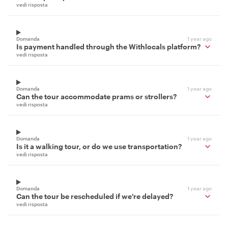
vedi risposta
Domanda
1 year ago
Is payment handled through the Withlocals platform?
vedi risposta
Domanda
1 year ago
Can the tour accommodate prams or strollers?
vedi risposta
Domanda
1 year ago
Is it a walking tour, or do we use transportation?
vedi risposta
Domanda
1 year ago
Can the tour be rescheduled if we're delayed?
vedi risposta