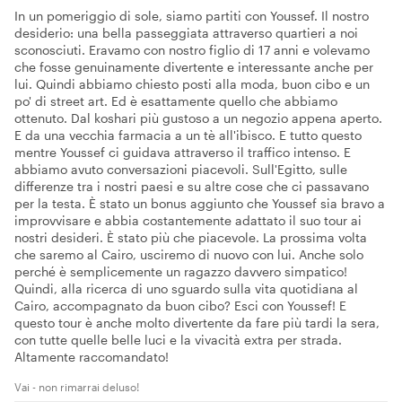
In un pomeriggio di sole, siamo partiti con Youssef. Il nostro
desiderio: una bella passeggiata attraverso quartieri a noi
sconosciuti. Eravamo con nostro figlio di 17 anni e volevamo
che fosse genuinamente divertente e interessante anche per
lui. Quindi abbiamo chiesto posti alla moda, buon cibo e un
po' di street art. Ed è esattamente quello che abbiamo
ottenuto. Dal koshari più gustoso a un negozio appena aperto.
E da una vecchia farmacia a un tè all'ibisco. E tutto questo
mentre Youssef ci guidava attraverso il traffico intenso. E
abbiamo avuto conversazioni piacevoli. Sull'Egitto, sulle
differenze tra i nostri paesi e su altre cose che ci passavano
per la testa. È stato un bonus aggiunto che Youssef sia bravo a
improvvisare e abbia costantemente adattato il suo tour ai
nostri desideri. È stato più che piacevole. La prossima volta
che saremo al Cairo, usciremo di nuovo con lui. Anche solo
perché è semplicemente un ragazzo davvero simpatico!
Quindi, alla ricerca di uno sguardo sulla vita quotidiana al
Cairo, accompagnato da buon cibo? Esci con Youssef! E
questo tour è anche molto divertente da fare più tardi la sera,
con tutte quelle belle luci e la vivacità extra per strada.
Altamente raccomandato!
Vai - non rimarrai deluso!