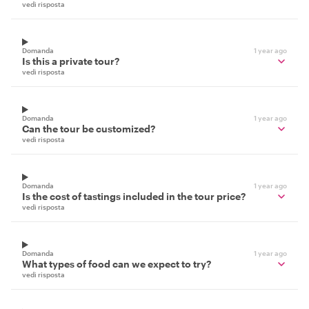
vedi risposta
Domanda
1 year ago
Is this a private tour?
vedi risposta
Domanda
1 year ago
Can the tour be customized?
vedi risposta
Domanda
1 year ago
Is the cost of tastings included in the tour price?
vedi risposta
Domanda
1 year ago
What types of food can we expect to try?
vedi risposta