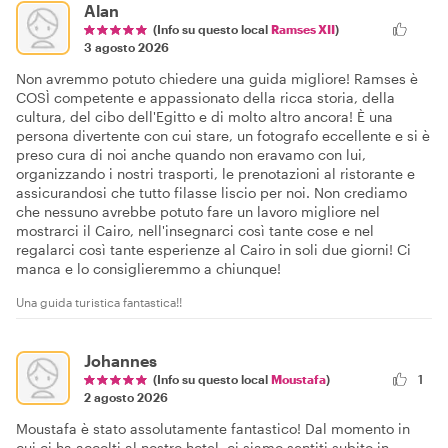
Alan
(Info su questo local
Ramses XII
)
3 agosto 2026
Non avremmo potuto chiedere una guida migliore! Ramses è
COSÌ competente e appassionato della ricca storia, della
cultura, del cibo dell'Egitto e di molto altro ancora! È una
persona divertente con cui stare, un fotografo eccellente e si è
preso cura di noi anche quando non eravamo con lui,
organizzando i nostri trasporti, le prenotazioni al ristorante e
assicurandosi che tutto filasse liscio per noi. Non crediamo
che nessuno avrebbe potuto fare un lavoro migliore nel
mostrarci il Cairo, nell'insegnarci così tante cose e nel
regalarci così tante esperienze al Cairo in soli due giorni! Ci
manca e lo consiglieremmo a chiunque!
Una guida turistica fantastica!!
Johannes
(Info su questo local
Moustafa
)
1
2 agosto 2026
Moustafa è stato assolutamente fantastico! Dal momento in
cui ci ha accolti al nostro hotel, ci siamo sentiti subito in