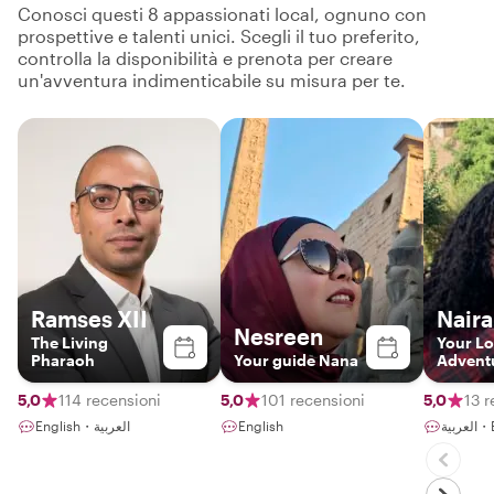
Conosci questi 8 appassionati local, ognuno con
prospettive e talenti unici. Scegli il tuo preferito,
controlla la disponibilità e prenota per creare
un'avventura indimenticabile su misura per te.
Ramses XII
Naira
Nesreen
The Living
Your Lo
Pharaoh
Your guide Nana
Advent
5,0
114 recensioni
5,0
101 recensioni
5,0
13 r
English・العربية
English
ربية