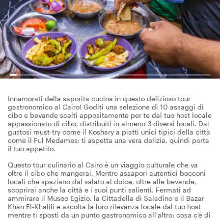
Innamorati della saporita cucina in questo delizioso tour
gastronomico al Cairo! Goditi una selezione di 10 assaggi di
cibo e bevande scelti appositamente per te dal tuo host locale
appassionato di cibo, distribuiti in almeno 3 diversi locali. Dai
gustosi must-try come il Koshary a piatti unici tipici della città
come il Ful Medames; ti aspetta una vera delizia, quindi porta
il tuo appetito.
Questo tour culinario al Cairo è un viaggio culturale che va
oltre il cibo che mangerai. Mentre assapori autentici bocconi
locali che spaziano dal salato al dolce, oltre alle bevande,
scoprirai anche la città e i suoi punti salienti. Fermati ad
ammirare il Museo Egizio, la Cittadella di Saladino e il Bazar
Khan El-Khalili e ascolta la loro rilevanza locale dal tuo host
mentre ti sposti da un punto gastronomico all'altro: cosa c'è di