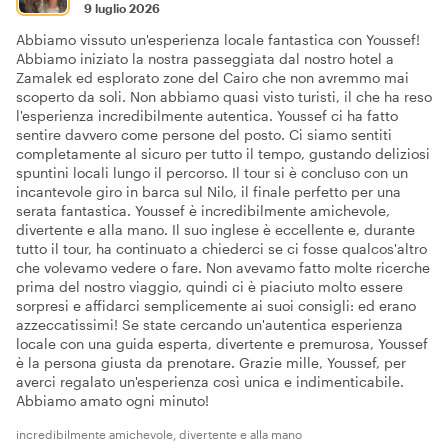
9 luglio 2026
Abbiamo vissuto un'esperienza locale fantastica con Youssef!
Abbiamo iniziato la nostra passeggiata dal nostro hotel a
Zamalek ed esplorato zone del Cairo che non avremmo mai
scoperto da soli. Non abbiamo quasi visto turisti, il che ha reso
l'esperienza incredibilmente autentica. Youssef ci ha fatto
sentire davvero come persone del posto. Ci siamo sentiti
completamente al sicuro per tutto il tempo, gustando deliziosi
spuntini locali lungo il percorso. Il tour si è concluso con un
incantevole giro in barca sul Nilo, il finale perfetto per una
serata fantastica. Youssef è incredibilmente amichevole,
divertente e alla mano. Il suo inglese è eccellente e, durante
tutto il tour, ha continuato a chiederci se ci fosse qualcos'altro
che volevamo vedere o fare. Non avevamo fatto molte ricerche
prima del nostro viaggio, quindi ci è piaciuto molto essere
sorpresi e affidarci semplicemente ai suoi consigli: ed erano
azzeccatissimi! Se state cercando un'autentica esperienza
locale con una guida esperta, divertente e premurosa, Youssef
è la persona giusta da prenotare. Grazie mille, Youssef, per
averci regalato un'esperienza così unica e indimenticabile.
Abbiamo amato ogni minuto!
incredibilmente amichevole, divertente e alla mano