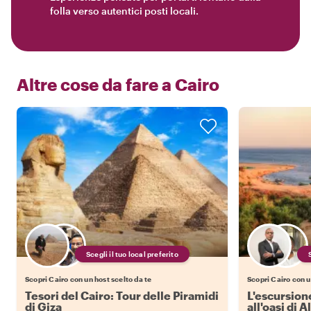
folla verso autentici posti locali.
Altre cose da fare a
Cairo
Scegli il tuo local preferito
Scopri Cairo con un host scelto da te
Scopri Cairo con u
Tesori del Cairo: Tour delle Piramidi
L'escursione
di Giza
all'oasi di 