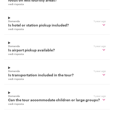
focus on less touristy areas?
vedi risposta
Domanda
1 year ago
Is hotel or station pickup included?
vedi risposta
Domanda
1 year ago
Is airport pickup available?
vedi risposta
Domanda
1 year ago
Is transportation included in the tour?
vedi risposta
Domanda
1 year ago
Can the tour accommodate children or large groups?
vedi risposta