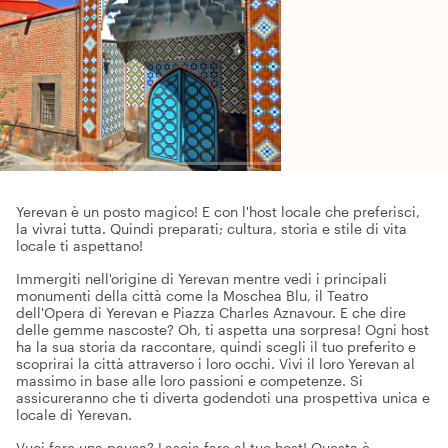
Yerevan è un posto magico! E con l'host locale che preferisci,
la vivrai tutta. Quindi preparati; cultura, storia e stile di vita
locale ti aspettano!
Immergiti nell'origine di Yerevan mentre vedi i principali
monumenti della città come la Moschea Blu, il Teatro
dell'Opera di Yerevan e Piazza Charles Aznavour. E che dire
delle gemme nascoste? Oh, ti aspetta una sorpresa! Ogni host
ha la sua storia da raccontare, quindi scegli il tuo preferito e
scoprirai la città attraverso i loro occhi. Vivi il loro Yerevan al
massimo in base alle loro passioni e competenze. Si
assicureranno che ti diverta godendoti una prospettiva unica e
locale di Yerevan.
Vuoi fare una pausa? Lascia fare al tuo host! Questa è