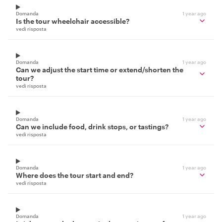
Domanda
1 year ago
Is the tour wheelchair accessible?
vedi risposta
Domanda
1 year ago
Can we adjust the start time or extend/shorten the
tour?
vedi risposta
Domanda
1 year ago
Can we include food, drink stops, or tastings?
vedi risposta
Domanda
1 year ago
Where does the tour start and end?
vedi risposta
Domanda
1 year ago