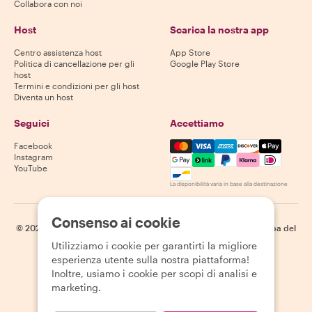
Collabora con noi
Host
Scarica la nostra app
Centro assistenza host
App Store
Politica di cancellazione per gli
Google Play Store
host
Termini e condizioni per gli host
Diventa un host
Seguici
Accettiamo
Mastercard, Visa, Amex, Di
Facebook
Instagram
YouTube
La disponibilità varia in base alla destinazione
Consenso ai cookie
©
2026
Withlocals.com
|
Informativa sulla privacy
|
Cookie
|
Mappa del
sito
Utilizziamo i cookie per garantirti la migliore
esperienza utente sulla nostra piattaforma!
Inoltre, usiamo i cookie per scopi di analisi e
marketing.