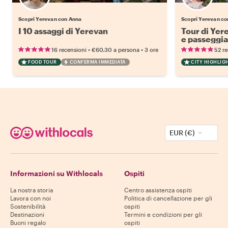
Scopri Yerevan con Anna
Scopri Yerevan co
I 10 assaggi di Yerevan
Tour di Yere
e passeggia
•
•
16 recensioni
€60.30
a persona
3 ore
52 re
FOOD TOUR
CONFERMA IMMEDIATA
CITY HIGHLIG
EUR (€)
Informazioni su Withlocals
Ospiti
La nostra storia
Centro assistenza ospiti
Lavora con noi
Politica di cancellazione per gli
Sostenibilità
ospiti
Destinazioni
Termini e condizioni per gli
Buoni regalo
ospiti