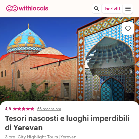
Iscriviti
4,8
66 recensioni
Tesori nascosti e luoghi imperdibili
di Yerevan
3 ore
City Highlight Tours
Yerevan