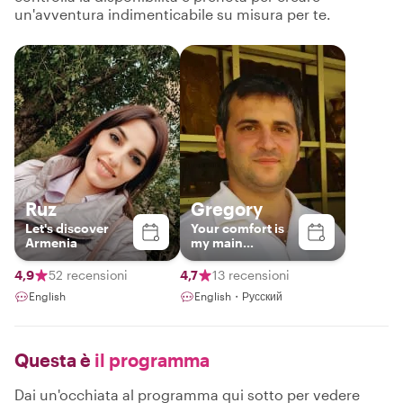
un'avventura indimenticabile su misura per te.
Ruz
Gregory
Let's discover
Your comfort is
Armenia
my main
priority:)
4,9
52 recensioni
4,7
13 recensioni
English
English・Русский
Questa è
il programma
Dai un'occhiata al programma qui sotto per vedere