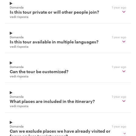
Domanda
1 year ago
Is this tour private or will other people join?
vedi risposta
Domanda
1 year ago
Is this tour available in multiple languages?
vedi risposta
Domanda
1 year ago
Can the tour be customized?
vedi risposta
Domanda
1 year ago
What places are included in the itinerary?
vedi risposta
Domanda
1 year ago
Can we exclude places we have already visited or