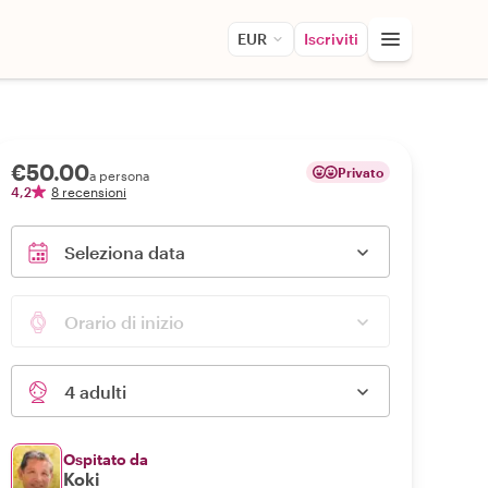
EUR
Iscriviti
€50.00
Privato
a persona
4,2
8 recensioni
Seleziona data
Orario di inizio
4 adulti
Ospitato da
Koki