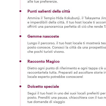
alle tue preferenze.
Punti salienti della città
Ammira il Tempio Hida Kokubunji, il Takayama Jinya
e imperdibili della città. Il tuo host locale ti acc
offrirti una panoramica perfetta di ciò che rende 
Gemme nascoste
Lungo il percorso, il tuo host locale ti mostrerà tes
posto conosce. Conosci la città da una prospettiva 
che pochi turisti vivono.
Racconto Magico
Dietro ogni punto di riferimento e ogni tappa c’è un
raccontartela tutta. Preparati ad ascoltare storie in
locale esperto potrebbe conoscere!
Dolcetto speciale
Segui il tuo host in uno dei suoi locali preferiti p
posto. Prenditi una pausa, chiacchiera con il tuo n
tue domande di viaggio