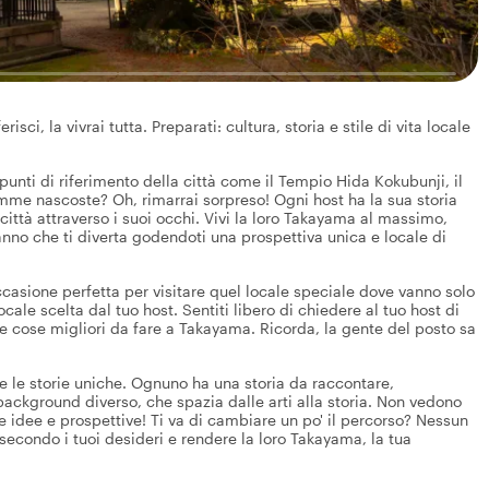
ci, la vivrai tutta. Preparati: cultura, storia e stile di vita locale
 punti di riferimento della città come il Tempio Hida Kokubunji, il
mme nascoste? Oh, rimarrai sorpreso! Ogni host ha la sua storia
a città attraverso i suoi occhi. Vivi la loro Takayama al massimo,
nno che ti diverta godendoti una prospettiva unica e locale di
ccasione perfetta per visitare quel locale speciale dove vanno solo
cale scelta dal tuo host. Sentiti libero di chiedere al tuo host di
ulle cose migliori da fare a Takayama. Ricorda, la gente del posto sa
te le storie uniche. Ognuno ha una storia da raccontare,
background diverso, che spazia dalle arti alla storia. Non vedono
e idee e prospettive! Ti va di cambiare un po' il percorso? Nessun
 secondo i tuoi desideri e rendere la loro Takayama, la tua