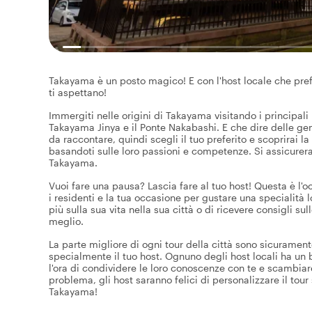
Takayama è un posto magico! E con l'host locale che preferis
ti aspettano!
Immergiti nelle origini di Takayama visitando i principali
Takayama Jinya e il Ponte Nakabashi. E che dire delle ge
da raccontare, quindi scegli il tuo preferito e scoprirai l
basandoti sulle loro passioni e competenze. Si assicurera
Takayama.
Vuoi fare una pausa? Lascia fare al tuo host! Questa è l'o
i residenti e la tua occasione per gustare una specialità lo
più sulla sua vita nella sua città o di ricevere consigli s
meglio.
La parte migliore di ogni tour della città sono sicuramen
specialmente il tuo host. Ognuno degli host locali ha un 
l'ora di condividere le loro conoscenze con te e scambiar
problema, gli host saranno felici di personalizzare il tour
Takayama!