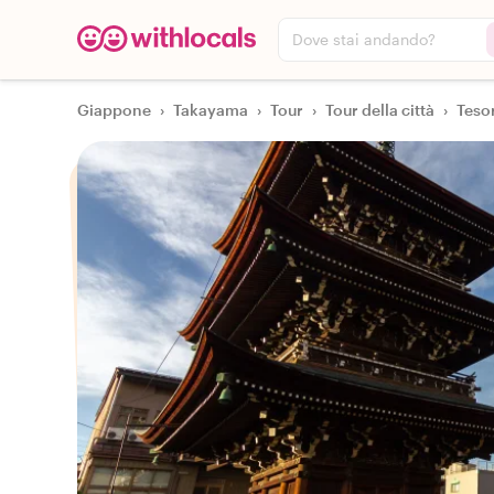
Dove stai andando?
Giappone
›
Takayama
›
Tour
›
Tour della città
›
Teso