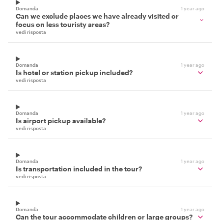
Domanda
1 year ago
Can we exclude places we have already visited or
focus on less touristy areas?
vedi risposta
Domanda
1 year ago
Is hotel or station pickup included?
vedi risposta
Domanda
1 year ago
Is airport pickup available?
vedi risposta
Domanda
1 year ago
Is transportation included in the tour?
vedi risposta
Domanda
1 year ago
Can the tour accommodate children or large groups?