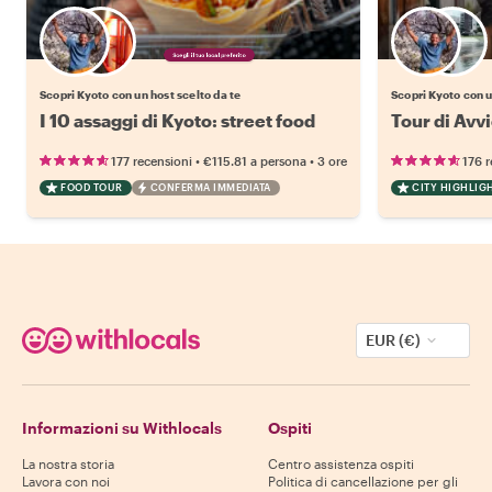
Scegli il tuo local preferito
Scopri Kyoto con un host scelto da te
Scopri Kyoto con u
I 10 assaggi di Kyoto: street food
Tour di Avvi
•
•
177 recensioni
€115.81
a persona
3 ore
176 r
FOOD TOUR
CONFERMA IMMEDIATA
CITY HIGHLIG
EUR (€)
Informazioni su Withlocals
Ospiti
La nostra storia
Centro assistenza ospiti
Lavora con noi
Politica di cancellazione per gli