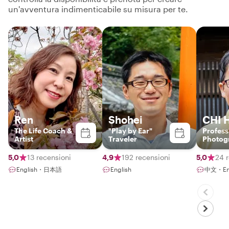
un'avventura indimenticabile su misura per te.
Ren
Shohei
CHI 
The Life Coach &
"Play by Ear"
Profess
Artist
Traveler
Photog
5,0
13 recensioni
4,9
192 recensioni
5,0
24 
English・日本語
English
中文・Eng