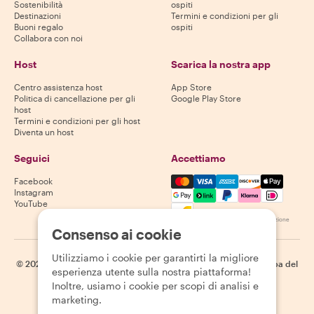
Sostenibilità
ospiti
Destinazioni
Termini e condizioni per gli
Buoni regalo
ospiti
Collabora con noi
Host
Scarica la nostra app
Centro assistenza host
App Store
Politica di cancellazione per gli
Google Play Store
host
Termini e condizioni per gli host
Diventa un host
Seguici
Accettiamo
Mastercard, Visa, Amex, Di
Facebook
Instagram
YouTube
La disponibilità varia in base alla destinazione
Consenso ai cookie
Utilizziamo i cookie per garantirti la migliore
©
2026
Withlocals.com
|
Informativa sulla privacy
|
Cookie
|
Mappa del
esperienza utente sulla nostra piattaforma!
sito
Inoltre, usiamo i cookie per scopi di analisi e
marketing.