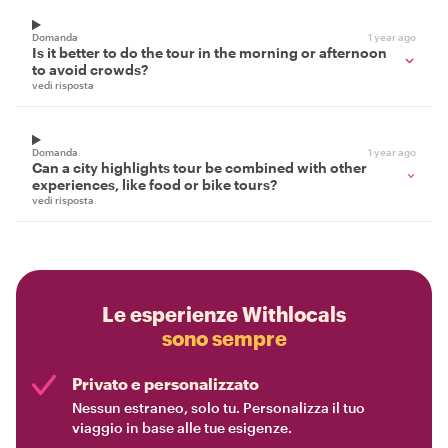
Domanda
1 year ago
Is it better to do the tour in the morning or afternoon
to avoid crowds?
vedi risposta
Domanda
1 year ago
Can a city highlights tour be combined with other
experiences, like food or bike tours?
vedi risposta
Le esperienze Withlocals
sono sempre
Privato e personalizzato
Nessun estraneo, solo tu. Personalizza il tuo
viaggio in base alle tue esigenze.