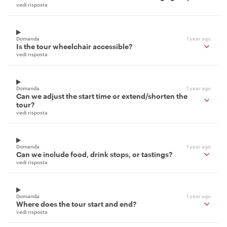
vedi risposta
Domanda
1 year ago
Is the tour wheelchair accessible?
vedi risposta
Domanda
1 year ago
Can we adjust the start time or extend/shorten the
tour?
vedi risposta
Domanda
1 year ago
Can we include food, drink stops, or tastings?
vedi risposta
Domanda
1 year ago
Where does the tour start and end?
vedi risposta