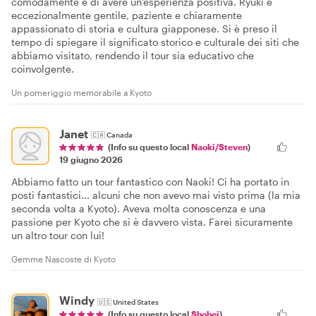
comodamente e di avere un'esperienza positiva. Ryuki è
eccezionalmente gentile, paziente e chiaramente
appassionato di storia e cultura giapponese. Si è preso il
tempo di spiegare il significato storico e culturale dei siti che
abbiamo visitato, rendendo il tour sia educativo che
coinvolgente.
Un pomeriggio memorabile a Kyoto
Janet
🇨🇦
Canada
(Info su questo local
Naoki/Steven
)
19 giugno 2026
Abbiamo fatto un tour fantastico con Naoki! Ci ha portato in
posti fantastici... alcuni che non avevo mai visto prima (la mia
seconda volta a Kyoto). Aveva molta conoscenza e una
passione per Kyoto che si è davvero vista. Farei sicuramente
un altro tour con lui!
Gemme Nascoste di Kyoto
Windy
🇺🇸
United States
(Info su questo local
Shohei
)