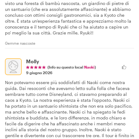
visto una foresta di bambù nascosta, un giardino di pietre di
un santuario (che era assolutamente affascinante) e abbiamo
concluso con ottimi consigli gastronomici, sia a Kyoto che
oltre. È stata un'esperienza fantastica e apprezziamo molto la
conoscenza e il tempo di Ryuki che ci ha aiutato a capire un
po' meglio la sua città. Grazie mille, Ryuki!!
Gemme nascoste
Molly
(Info su questo local
Naoki
)
9 giugno 2026
Non potevamo essere più soddisfatti di Naoki come nostra
guida. Dai resoconti che avevamo letto sulla folla che faceva
sembrare tutto come Disneyland, ci stavamo preparando al
caos a Kyoto. La nostra esperienza è stata l'opposto. Naoki ci
ha portato in un santuario shintoista che non era solo pacifico,
ma anche bello e affascinante. Naoki ci ha spiegato le fedi
shintoista e buddista, e le loro differenze, in modo chiaro e
facile da digerire che ha affascinato anche i membri meno
inclini alla storia del nostro gruppo. Inoltre, Naoki è stato
gentile e divertente con cui trascorrere tre ore. Il tour è finito in