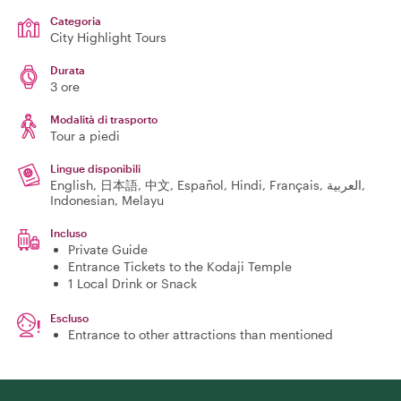
Categoria
City Highlight Tours
Durata
3 ore
Modalità di trasporto
Tour a piedi
Lingue disponibili
English, 日本語, 中文, Español, Hindi, Français, العربية,
Indonesian, Melayu
Incluso
Private Guide
Entrance Tickets to the Kodaji Temple
1 Local Drink or Snack
Escluso
Entrance to other attractions than mentioned