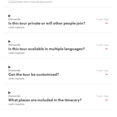
La disponibilità varia in base alla destinazione
Domanda
1 year ago
Is this tour private or will other people join?
vedi risposta
Domanda
1 year ago
Is this tour available in multiple languages?
vedi risposta
Domanda
1 year ago
Can the tour be customized?
vedi risposta
Domanda
1 year ago
What places are included in the itinerary?
vedi risposta